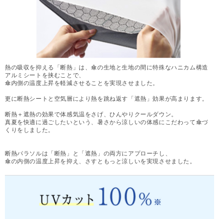
熱の吸収を抑える「断熱」は、傘の生地と生地の間に特殊なハニカム構造
アルミシートを挟むことで、
傘内側の温度上昇を軽減させることを実現させました。
更に断熱シートと空気層により熱を跳ね返す「遮熱」効果が高まります。
断熱＋遮熱の効果で体感気温をさげ、ひんやりクールダウン。
真夏を快適に過ごしたいという、暑さから涼しいの体感にこだわって傘づ
くりをしました。
断熱パラソルは「断熱」と「遮熱」の両方にアプローチし、
傘の内側の温度上昇を抑え、さすともっと涼しいを実現させました。