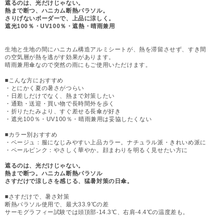
遮るのは、光だけじゃない。
熱まで断つ、ハニカム断熱パラソル。
さりげないボーダーで、上品に涼しく。
遮光100％・UV100％・遮熱・晴雨兼用
生地と生地の間にハニカム構造アルミシートが、熱を滞留させず、すき間
の空気層が熱を逃がす効果があります。
晴雨兼用傘なので突然の雨にもご使用いただけます。
■こんな方におすすめ
・とにかく夏の暑さがつらい
・日差しだけでなく、熱まで対策したい
・通勤・送迎・買い物で長時間外を歩く
・折りたたみより、すぐ差せる長傘が好き
・遮光100％・UV100％・晴雨兼用は妥協したくない
■カラー別おすすめ
・ベージュ：服になじみやすい上品カラー。ナチュラル派・きれいめ派に
・ペールピンク：やさしく華やか。顔まわりを明るく見せたい方に
遮るのは、光だけじゃない。
熱まで断つ。ハニカム断熱パラソル
さすだけで涼しさを感じる、猛暑対策の日傘。
■さすだけで、暑さ対策
断熱パラソル使用で、最大33.9℃の差
サーモグラフィー試験では頭頂部-14.3℃、右肩-4.4℃の温度差も。