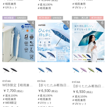
(税込)
＃晴雨兼用
＃晴雨兼用
＃遮光100%
＃UVカット
＃UVカット
＃晴雨兼用
WEB限定
UNISEX
ギフト向け
UNISEX
予約
再入荷
ギフト向け
4
5
6
UNISEX
estaa
estaa
estaa
WEB限定【晴雨兼用日傘】エスタ(estaa)REIKYAKUパラソル 55㎝ ラディクール 遮光100 UV100 ボタンジャンプ
【折りたたみ断熱日傘】エスタ (estaa) ハニカム断熱パラソル 折りたたみ傘 晴雨兼用 遮光100 UV100
【折りたたみ断熱日傘】エスタ (estaa) ハニカム断熱パラソル グラデーション 折りたたみ傘 晴雨兼用 遮光100 UV100
￥7,700
￥6,930
￥6,930
(税込)
(税込)
(税込)
＃遮光100%
＃遮光100%
＃遮光100%
＃晴雨兼用
＃晴雨兼用
＃晴雨兼用
＃WEB限定
＃UVカット
＃UVカット