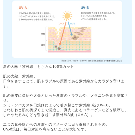
夏の大敵「紫外線」もちろん100%カット
肌の大敵、紫外線。
日傘をさすことで、肌トラブルの原因である紫外線からカラダを守りま
す。
肌の表皮に炎症や火傷といった皮膚のトラブルや、メラニン色素を増加さ
せ、
シミ・ソバカスを日焼けによって引き起こす紫外線B波(UV-B)、
じわじわと肌の奥深くまで浸透し、真皮にあるコラーゲンなどを破壊し、
しわやたるみなどを引き起こす紫外線A波（UV-A）。
二つの紫外線からの皮膚へのダメージは日々蓄積されるもの。
UV対策は、毎日対策を怠らないことが大切です。