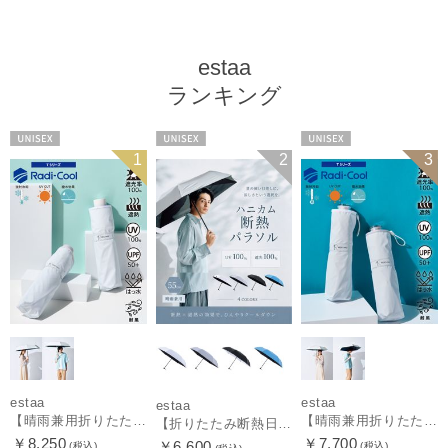
estaa
ランキング
UNISEX
UNISEX
UNISEX
1
2
3
estaa
estaa
estaa
【晴雨兼用折りたたみ日傘】エスタ(estaa)REIKYAKUパラソル 大きめ60㎝ 世界初の放射冷却素材ラディクール 遮光100 UV100 耐風
【晴雨兼用折りたたみ日傘】エスタ(estaa)REIKYAKUパラソル 54㎝ 世界初の放射冷却素材ラディクール 遮光100 UV100 耐風
【折りたたみ断熱日傘】エスタ (estaa) ハニカム断熱パラソル 55㎝ 折りたたみ傘 晴雨兼用 遮光100 UV100
￥8,250
￥7,700
￥6,600
(税込)
(税込)