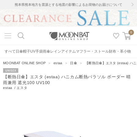
熊本県熊本地方を震源とする地震の影響によるお荷物のお届けについて
0
すべて
日傘
帽子
UV手袋
雨傘
レインアイテム
マフラー・ストール
財布・革小物
MOONBAT ONLINE SHOP
＞
estaa
＞
日傘
＞
【断熱日傘】エスタ (estaa) ハ
UNISEX
【断熱日傘】エスタ (estaa) ハニカム断熱パラソル ボーダー 晴
雨兼用 遮光100 UV100
estaa
/
エスタ
24