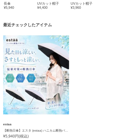
長傘
UVカット帽子
UVカット帽子
¥5,940
¥4,400
¥3,960
最近チェックしたアイテム
estaa
【断熱日傘】エスタ (estaa) ハニカム断熱パラソル ボーダー 晴雨兼用 遮光100 UV100
¥5,940円(税込)