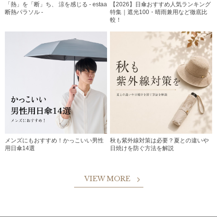
「熱」を「断」ち、 涼を感じる - estaa
【2026】日傘おすすめ人気ランキング
断熱パラソル -
特集｜遮光100・晴雨兼用など徹底比
較！
メンズにもおすすめ！かっこいい男性
秋も紫外線対策は必要？夏との違いや
用日傘14選
日焼けを防ぐ方法を解説
VIEW MORE