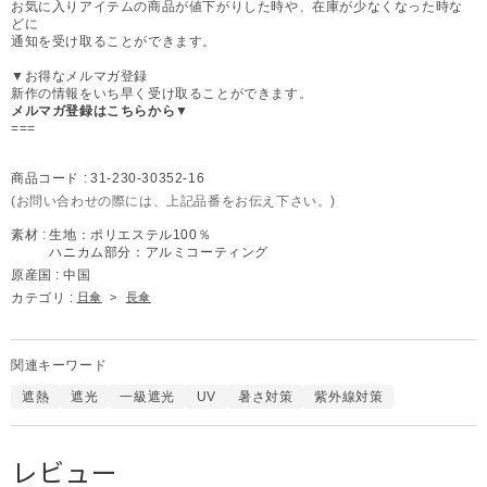
お気に入りアイテムの商品が値下がりした時や、在庫が少なくなった時な
どに
通知を受け取ることができます。
▼お得なメルマガ登録
新作の情報をいち早く受け取ることができます。
メルマガ登録はこちらから▼
===
商品コード :
31-230-30352-16
(お問い合わせの際には、上記品番をお伝え下さい。)
素材 :
生地：ポリエステル100％
ハニカム部分：アルミコーティング
原産国 :
中国
カテゴリ :
日傘
>
長傘
関連キーワード
遮熱
遮光
一級遮光
UV
暑さ対策
紫外線対策
レビュー