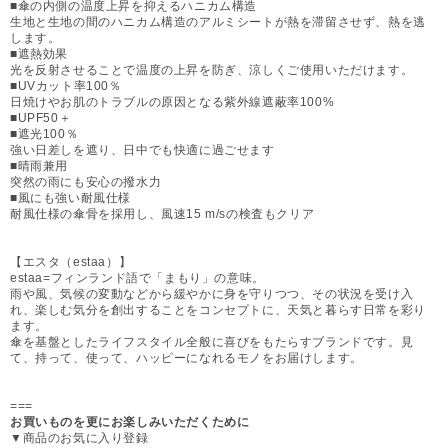
■傘の内側の温度上昇を抑えるハニカム構造
生地と生地の間のハニカム構造のアルミシートが熱を滞留させず、熱を逃
します。
■遮熱効果
光を反射させることで温度の上昇を防ぎ、涼しくご使用いただけます。
■UVカット率100％
日焼けやお肌のトラブルの原因となる紫外線遮蔽率100%
■UPF50＋
■遮光100％
強い日差しを遮り、日中でも快適に過ごせます
■晴雨兼用
突然の雨にも安心の撥水力
■風にも強い耐風仕様
耐風仕様の傘骨を採用し、風速15 m/sの検査もクリア
【エスタ（estaa）】
estaa=フィンランド語で「まもり」の意味。
雨や風、気候の変動などから緩やかに身を守りつつ、その状況を受け入
れ、楽しむ気分を創出することをコンセプトに、天気と暮らす日常を彩り
ます。
傘を基盤としたライフスタイル全般に喜びをもたらすブランドです。見
て、持って、使って、ハッピーになれるモノをお届けします。
===
お買いものを更にお楽しみいただくために
▼商品のお気に入り登録