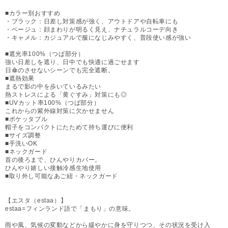
■カラー別おすすめ
・ブラック：日差し対策感が強く、アウトドアや自転車にも
・ベージュ：顔まわりが明るく見え、ナチュラルコーデ向き
・キャメル：カジュアルで服になじみやすく、普段使い感が強い
■遮光率100%（つば部分）
強い日差しを遮り、日中でも快適に過ごせます
日傘のさせないシーンでも完全遮断。
■遮熱効果
まるで影の中を歩いているみたい
熱ストレスによる「黄ぐすみ」対策にも◎
■UVカット率100%（つば部分）
これからの紫外線対策に欠かせません
■ポケッタブル
帽子をコンパクトにたためて持ち運びに便利
■サイズ調整
■手洗いOK
■ネックガード
首の後ろまで、ひんやりカバー。
ひんやり嬉しい接触冷感生地使用
■取り外し可能なあご紐・ネックガード
【エスタ（estaa）】
estaa=フィンランド語で「まもり」の意味。
雨や風、気候の変動などから緩やかに身を守りつつ、その状況を受け入