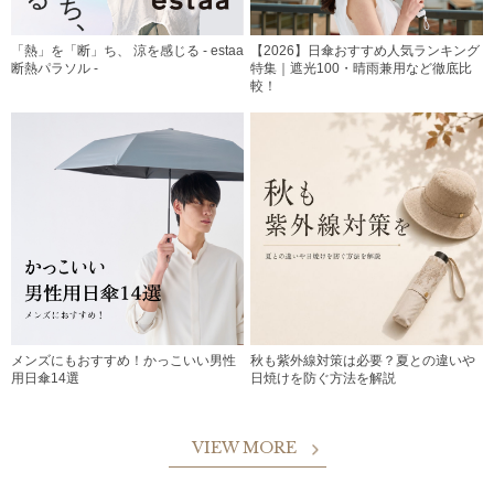
「熱」を「断」ち、 涼を感じる - estaa
【2026】日傘おすすめ人気ランキング
断熱パラソル -
特集｜遮光100・晴雨兼用など徹底比
較！
メンズにもおすすめ！かっこいい男性
秋も紫外線対策は必要？夏との違いや
用日傘14選
日焼けを防ぐ方法を解説
VIEW MORE