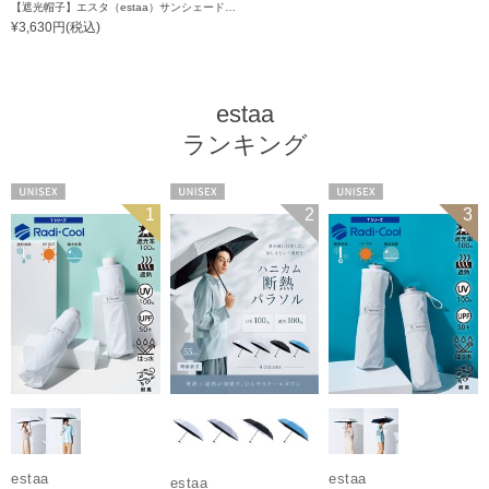
【遮光帽子】エスタ（estaa）サンシェードハット ネックガード付きハット UV100 遮光100 遮熱 サイズ調整 手洗いOK
¥3,630円(税込)
estaa
ランキング
UNISEX
UNISEX
UNISEX
1
2
3
estaa
estaa
estaa