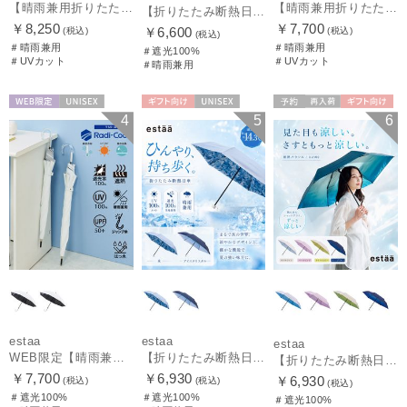
【晴雨兼用折りたたみ日傘】エスタ(estaa)REIKYAKUパラソル 大きめ60㎝ 世界初の放射冷却素材ラディクール 遮光100 UV100 耐風
【晴雨兼用折りたたみ日傘】エスタ(estaa)REIKYAKUパラソル 54㎝ 世界初の放射冷却素材ラディクール 遮光100 UV100 耐風
【折りたたみ断熱日傘】エスタ (estaa) ハニカム断熱パラソル 55㎝ 折りたたみ傘 晴雨兼用 遮光100 UV100
￥8,250
￥7,700
￥6,600
(税込)
(税込)
(税込)
＃晴雨兼用
＃晴雨兼用
＃遮光100%
＃UVカット
＃UVカット
＃晴雨兼用
WEB限定
UNISEX
ギフト向け
UNISEX
予約
再入荷
ギフト向け
4
5
6
UNISEX
estaa
estaa
estaa
WEB限定【晴雨兼用日傘】エスタ(estaa)REIKYAKUパラソル 55㎝ ラディクール 遮光100 UV100 ボタンジャンプ
【折りたたみ断熱日傘】エスタ (estaa) ハニカム断熱パラソル 折りたたみ傘 晴雨兼用 遮光100 UV100
【折りたたみ断熱日傘】エスタ (estaa) ハニカム断熱パラソル グラデーション 折りたたみ傘 晴雨兼用 遮光100 UV100
￥7,700
￥6,930
￥6,930
(税込)
(税込)
(税込)
＃遮光100%
＃遮光100%
＃遮光100%