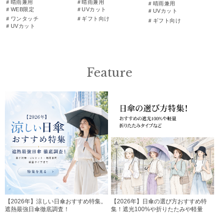
＃晴雨兼用
＃晴雨兼用
＃晴雨兼用
＃WEB限定
＃UVカット
＃UVカット
＃ワンタッチ
＃ギフト向け
＃ギフト向け
＃UVカット
Feature
【2026年】涼しい日傘おすすめ特集。
【2026年】日傘の選び方おすすめ特
遮熱最強日傘徹底調査！
集！遮光100%や折りたたみや軽量