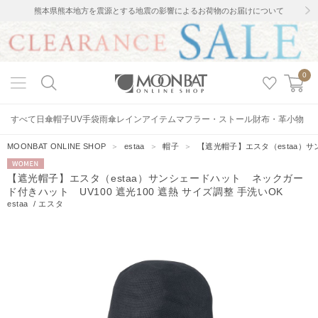
熊本県熊本地方を震源とする地震の影響によるお荷物のお届けについて
0
すべて
日傘
帽子
UV手袋
雨傘
レインアイテム
マフラー・ストール
財布・革小物
MOONBAT ONLINE SHOP
＞
estaa
＞
帽子
＞
【遮光帽子】エスタ（estaa）サ
WOMEN
【遮光帽子】エスタ（estaa）サンシェードハット ネックガー
ド付きハット UV100 遮光100 遮熱 サイズ調整 手洗いOK
estaa
/
エスタ
22