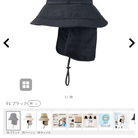
1
19
/
01.ブラック
M
: △
01.ブラック
02.ベージュ
03.キャメル