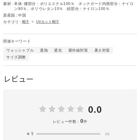
素材 :
本体･腰部分：ポリエステル100％ ネックガード内側部分：ナイロ
ン90％、ポリウレタン10％ 紐部分：ナイロン100％
原産国 :
中国
カテゴリ :
帽子
>
UVカット帽子
関連キーワード
ウォッシャブル
遮熱
遮光
紫外線対策
暑さ対策
サイズ調整
レビュー
0.0
0
レビュー件数：
件
★
5
(0)