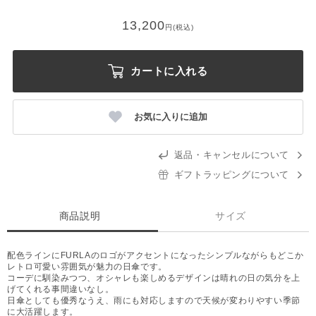
13,200
円(税込)
カートに入れる
お気に入りに追加
返品・キャンセルについて
ギフトラッピングについて
商品説明
サイズ
配色ラインにFURLAのロゴがアクセントになったシンプルながらもどこか
レトロ可愛い雰囲気が魅力の日傘です。
コーデに馴染みつつ、オシャレも楽しめるデザインは晴れの日の気分を上
げてくれる事間違いなし。
日傘としても優秀なうえ、雨にも対応しますので天候が変わりやすい季節
に大活躍します。