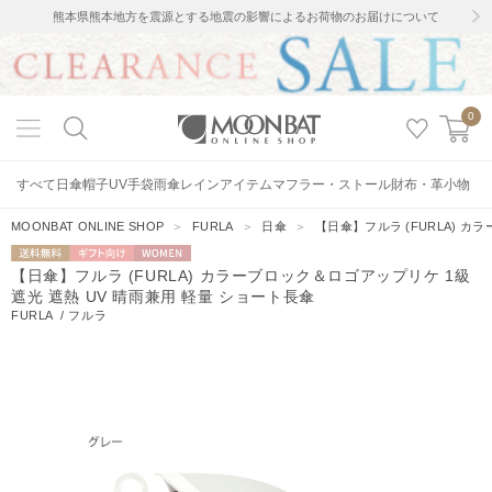
熊本県熊本地方を震源とする地震の影響によるお荷物のお届けについて
0
すべて
日傘
帽子
UV手袋
雨傘
レインアイテム
マフラー・ストール
財布・革小物
MOONBAT ONLINE SHOP
＞
FURLA
＞
日傘
＞
【日傘】フルラ (FURLA) カ
送料無料
ギフト向
WOMEN
【日傘】フルラ (FURLA) カラーブロック＆ロゴアップリケ 1級
け
遮光 遮熱 UV 晴雨兼用 軽量 ショート長傘
FURLA
/
フルラ
15