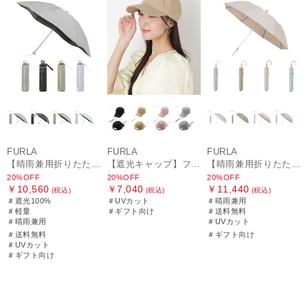
FURLA
FURLA
FURLA
【晴雨兼用折りたたみ日傘】フルラ (FURLA) ジッパー刺繍 遮光100 UV100 軽量
【遮光キャップ】フルラ (FURLA) アーチロゴ キャップ 遮光UV帽子
【晴雨兼用折りたたみ日傘】フルラ (FURLA) パールリボンジャガード 遮光99.99 遮熱 UV99.99
20%OFF
20%OFF
20%OFF
￥10,560
￥7,040
￥11,440
(税込)
(税込)
(税込)
＃遮光100%
＃UVカット
＃晴雨兼用
＃軽量
＃ギフト向け
＃送料無料
＃晴雨兼用
＃UVカット
＃送料無料
＃ギフト向け
＃UVカット
＃ギフト向け