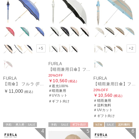
+5
+2
FURLA
【晴雨兼用日傘】フルラ（FURLA）バイカラーカットワーク 遮光100 UV100 軽量
20%OFF
FURLA
FURLA
￥10,560
(税込)
【雨傘】 フルラ (FURLA) カラーボーダー ロゴプリント 長傘 【公式ムーンバット】 レディース 手元チャーム 耐風傘 ジャンプ式 日本製 ギフト 軽量 グラスファイバー
【晴雨兼用日傘】フルラ (FURLA) 切り継ぎグログラン 一級遮光99.99％ 遮熱 UV 晴雨兼用 送料無料 可愛い
＃遮光100%
20%OFF
￥11,000
＃晴雨兼用
(税込)
￥10,560
＃UVカット
(税込)
＃晴雨兼用
＃ギフト向け
＃送料無料
＃UVカット
＃ギフト向け
予約
再入荷
セール
予約
セール
ギフト向け
NEW
セール
送料無料
4
5
6
送料無料
ギフト向け
WOMEN
ギフト向け
WOMEN
WOMEN