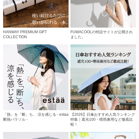
HANWAY PREMIUM GIFT
FUWACOOLの特設サイトが公開され
COLLECTION
ました。
「熱」を「断」ち、 涼を感じる - estaa
【2026】日傘おすすめ人気ランキング
断熱パラソル -
特集｜遮光100・晴雨兼用など徹底比
較！