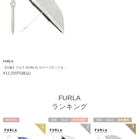
FURLA
【日傘】フルラ (FURLA) カラーブロック＆ロゴアップリケ 1級遮光 遮熱 UV 晴雨兼用 軽量 ショート長傘
¥13,200円(税込)
FURLA
ランキング
WOMEN
予約
セール
ギフト向け
予約
セール
送料無料
1
2
3
WOMEN
ギフト向け
WOMEN