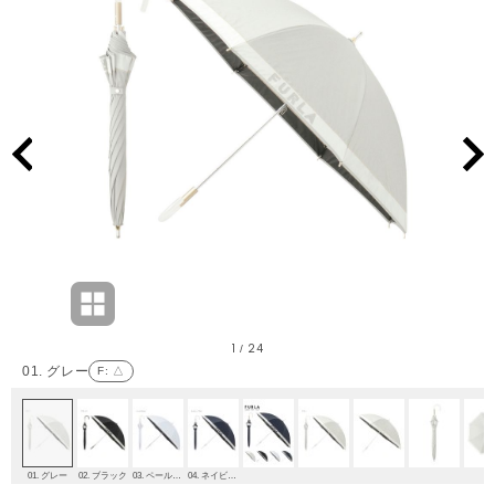
1
24
/
01. グレー
F
: △
01. グレー
02. ブラック
03. ペールスカイ
04. ネイビーブルー