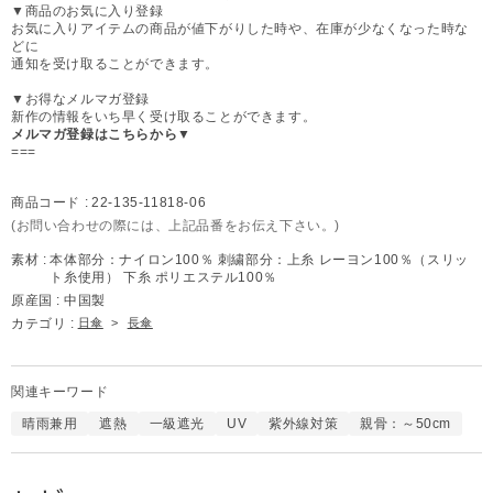
▼商品のお気に入り登録
お気に入りアイテムの商品が値下がりした時や、在庫が少なくなった時な
どに
通知を受け取ることができます。
▼お得なメルマガ登録
新作の情報をいち早く受け取ることができます。
メルマガ登録はこちらから▼
===
商品コード :
22-135-11818-06
(お問い合わせの際には、上記品番をお伝え下さい。)
素材 :
本体部分：ナイロン100％ 刺繍部分：上糸 レーヨン100％（スリッ
ト糸使用） 下糸 ポリエステル100％
原産国 :
中国製
カテゴリ :
日傘
>
長傘
関連キーワード
晴雨兼用
遮熱
一級遮光
UV
紫外線対策
親骨：～50cm