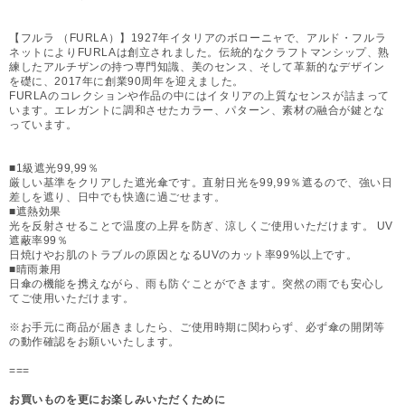
【フルラ （FURLA）】1927年イタリアのボローニャで、アルド・フルラ
ネットによりFURLAは創立されました。伝統的なクラフトマンシップ、熟
練したアルチザンの持つ専門知識、美のセンス、そして革新的なデザイン
を礎に、2017年に創業90周年を迎えました。
FURLAのコレクションや作品の中にはイタリアの上質なセンスが詰まって
います。エレガントに調和させたカラー、パターン、素材の融合が鍵とな
っています。
■1級遮光99,99％
厳しい基準をクリアした遮光傘です。直射日光を99,99％遮るので、強い日
差しを遮り、日中でも快適に過ごせます。
■遮熱効果
光を反射させることで温度の上昇を防ぎ、涼しくご使用いただけます。 UV
遮蔽率99％
日焼けやお肌のトラブルの原因となるUVのカット率99%以上です。
■晴雨兼用
日傘の機能を携えながら、雨も防ぐことができます。突然の雨でも安心し
てご使用いただけます。
※お手元に商品が届きましたら、ご使用時期に関わらず、必ず傘の開閉等
の動作確認をお願いいたします。
===
お買いものを更にお楽しみいただくために