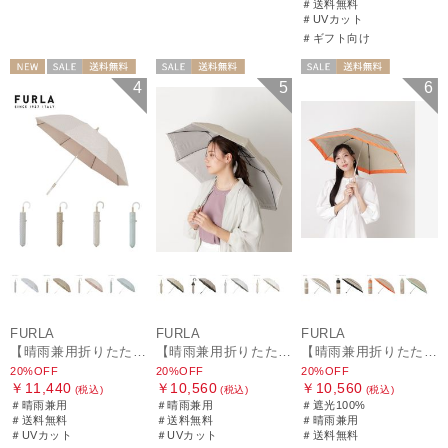
＃送料無料
＃UVカット
＃ギフト向け
NEW
セール
送料無料
セール
送料無料
セール
送料無料
4
5
6
ギフト向け
WOMEN
WOMEN
ギフト向け
WOMEN
FURLA
FURLA
FURLA
【晴雨兼用折りたたみ日傘】フルラ (FURLA) パールリボンジャガード 遮光99.99 遮熱 UV99.99
【晴雨兼用折りたたみ日傘】フルラ (FURLA) シャンブレーオーガンジー刺繍
【晴雨兼用折りたたみ日傘】シャンブレー切り継ぎグログラン 遮光100％ UV100％ 晴雨兼用
20%OFF
20%OFF
20%OFF
￥11,440
￥10,560
￥10,560
(税込)
(税込)
(税込)
＃晴雨兼用
＃晴雨兼用
＃遮光100%
＃送料無料
＃送料無料
＃晴雨兼用
＃UVカット
＃UVカット
＃送料無料