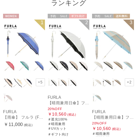
ランキング
WOMEN
予約
セール
ギフト向け
予約
セール
送料無料
1
2
3
WOMEN
ギフト向け
WOMEN
+5
+2
FURLA
【晴雨兼用日傘】フルラ（FURLA）バイカラーカットワーク 遮光100 UV100 軽量
20%OFF
FURLA
FURLA
￥10,560
(税込)
【雨傘】 フルラ (FURLA) カラーボーダー ロゴプリント 長傘 【公式ムーンバット】 レディース 手元チャーム 耐風傘 ジャンプ式 日本製 ギフト 軽量 グラスファイバー
【晴雨兼用日傘】フルラ (FURLA) 切り継ぎグログラン 一級遮光99.99％ 遮熱 UV 晴雨兼用 送料無料 可愛い
＃遮光100%
20%OFF
￥11,000
＃晴雨兼用
(税込)
￥10,560
＃UVカット
(税込)
＃晴雨兼用
＃ギフト向け