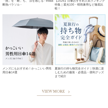
「熱」を「断」ち、 涼を感じる - estaa
【2026】日傘おすすめ人気ランキング
断熱パラソル -
特集｜遮光100・晴雨兼用など徹底比
較！
メンズにもおすすめ！かっこいい男性
夏旅行の持ち物完全ガイド｜快適に楽
用日傘14選
しむための服装・必需品・便利グッズ
まで紹介
VIEW MORE