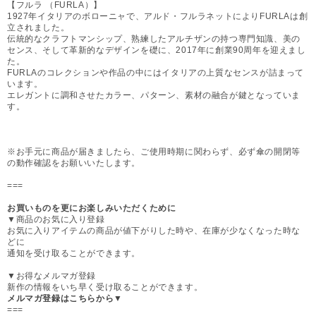
【フルラ （FURLA）】
1927年イタリアのボローニャで、アルド・フルラネットによりFURLAは創
立されました。
伝統的なクラフトマンシップ、熟練したアルチザンの持つ専門知識、美の
センス、そして革新的なデザインを礎に、2017年に創業90周年を迎えまし
た。
FURLAのコレクションや作品の中にはイタリアの上質なセンスが詰まって
います。
エレガントに調和させたカラー、パターン、素材の融合が鍵となっていま
す。
※お手元に商品が届きましたら、ご使用時期に関わらず、必ず傘の開閉等
の動作確認をお願いいたします。
===
お買いものを更にお楽しみいただくために
▼商品のお気に入り登録
お気に入りアイテムの商品が値下がりした時や、在庫が少なくなった時な
どに
通知を受け取ることができます。
▼お得なメルマガ登録
新作の情報をいち早く受け取ることができます。
メルマガ登録はこちらから▼
===