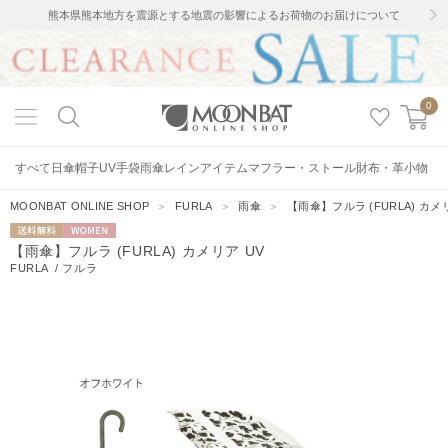
熊本県熊本地方を震源とする地震の影響によるお荷物のお届けについて
0
すべて
日傘
帽子
UV手袋
雨傘
レインアイテム
マフラー・ストール
財布・革小物
MOONBAT ONLINE SHOP
＞
FURLA
＞
雨傘
＞
【雨傘】フルラ (FURLA) カメ
送料無料
WOMEN
【雨傘】フルラ (FURLA) カメリア UV
FURLA
/
フルラ
12