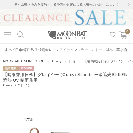
熊本県熊本地方を震源とする地震の影響によるお荷物のお届けについて
0
すべて
日傘
帽子
UV手袋
雨傘
レインアイテム
マフラー・ストール
財布・革小物
MOONBAT ONLINE SHOP
＞
Gracy
＞
日傘
＞
【晴雨兼用日傘】グレイシー (Gracy
送料無料
WOMEN
【晴雨兼用日傘】グレイシー (Gracy) Silhotte 一級遮光99.99%
遮熱 UV 晴雨兼用
Gracy
/
グレイシー
16