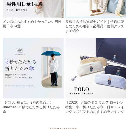
メンズにもおすすめ！かっこいい男性
夏旅行の持ち物完全ガイド｜快適に楽
用日傘14選
しむための服装・必需品・便利グッズ
まで紹介
【忙しい毎日に、3秒の革命。】
【2026】人気のポロ ラルフ ローレン
urawaza -３秒でたためる折りたたみ
特集｜傘・折りたたみ傘・日傘・レイ
傘-
ングッズギフトのおすすめランキング