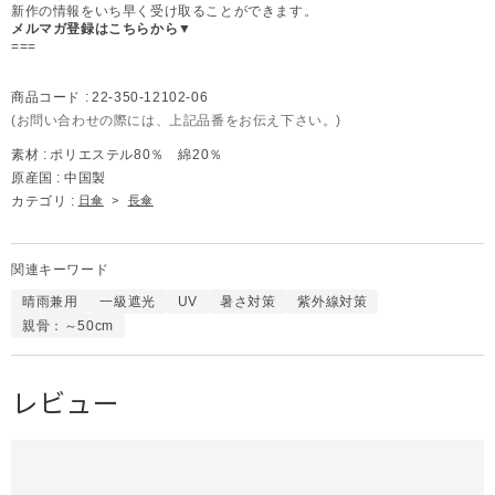
新作の情報をいち早く受け取ることができます。
メルマガ登録はこちらから▼
===
商品コード :
22-350-12102-06
(お問い合わせの際には、上記品番をお伝え下さい。)
素材 :
ポリエステル80％ 綿20％
原産国 :
中国製
カテゴリ :
日傘
>
長傘
関連キーワード
晴雨兼用
一級遮光
UV
暑さ対策
紫外線対策
親骨：～50cm
レビュー