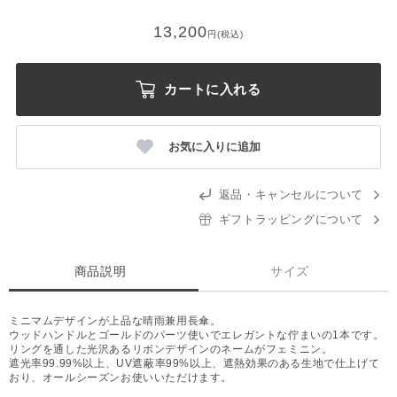
13,200
円(税込)
カートに入れる
お気に入りに追加
返品・キャンセルについて
ギフトラッピングについて
商品説明
サイズ
ミニマムデザインが上品な晴雨兼用長傘。
ウッドハンドルとゴールドのパーツ使いでエレガントな佇まいの1本です。
リングを通した光沢あるリボンデザインのネームがフェミニン。
遮光率99.99%以上、UV遮蔽率99%以上、遮熱効果のある生地で仕上げて
おり、オールシーズンお使いいただけます。