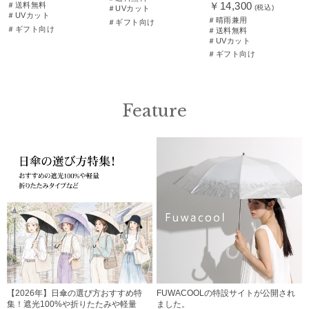
￥14,300
＃送料無料
(税込)
＃UVカット
＃UVカット
＃晴雨兼用
＃ギフト向け
＃ギフト向け
＃送料無料
＃UVカット
＃ギフト向け
Feature
【2026年】日傘の選び方おすすめ特
FUWACOOLの特設サイトが公開され
集！遮光100%や折りたたみや軽量
ました。