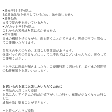
■遮光率99.99%以上
1級遮光生地を使用しているため、光を通しません
■遮熱効果
まるで影の中を歩いているみたい
■UVカット率99%以上
これからの紫外線対策に欠かせません
■晴雨兼用
日傘の機能を携えながら、雨も防ぐことができます。突然の雨でも安心し
てご使用いただけます。
自然木の手元のため、木目など個体差があります。
保護パック内の凹みなどについては不良ではございませんため、安心して
ご使用ください。
※お手元に商品が届きましたら、ご使用時期に関わらず、必ず傘の開閉等
の動作確認をお願いいたします。
===
お買いものを更にお楽しみいただくために
▼商品のお気に入り登録
お気に入りアイテムの商品が値下がりした時や、在庫が少なくなった時な
どに
通知を受け取ることができます。
▼お得なメルマガ登録