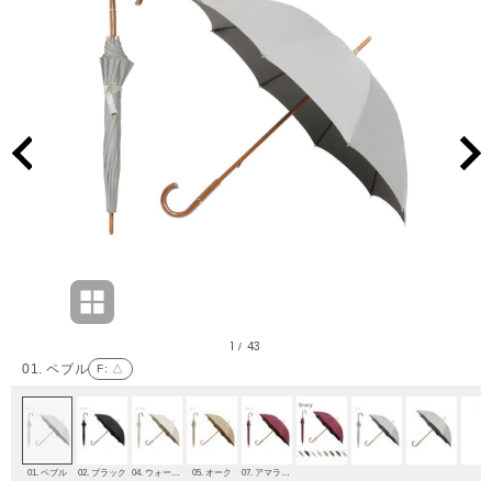
1
43
/
01. ペブル
F
: △
01. ペブル
02. ブラック
04. ウォームサンド
05. オーク
07. アマラント