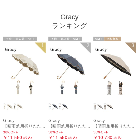
Gracy
ランキング
予約
再入荷
セール
予約
再入荷
セール
セール
送料無料
1
2
3
送料無料
ギフト向け
送料無料
ギフト向け
ギフト向け
WOMEN
WOMEN
WOMEN
Gracy
Gracy
Gracy
【晴雨兼用折りたたみ日傘】グレイシー (Gracy) Natural frill 遮光99% 遮熱 UV99％ 簡単開閉
【晴雨兼用折りたたみ日傘】グレイシー (Gracy) Denim frill 遮光99% 遮熱 UV99％ 簡単開閉
【晴雨兼用折りたたみ日傘】グレイシー (Gracy) Leopard Back Print 一級遮光99.99% 遮熱 UV99％ 簡単開閉
30%OFF
30%OFF
30%OFF
￥11,550
￥11,550
￥10,780
(税込)
(税込)
(税込)