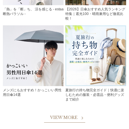
「熱」を「断」ち、 涼を感じる - estaa
【2026】日傘おすすめ人気ランキング
断熱パラソル -
特集｜遮光100・晴雨兼用など徹底比
較！
メンズにもおすすめ！かっこいい男性
夏旅行の持ち物完全ガイド｜快適に楽
用日傘14選
しむための服装・必需品・便利グッズ
まで紹介
VIEW MORE