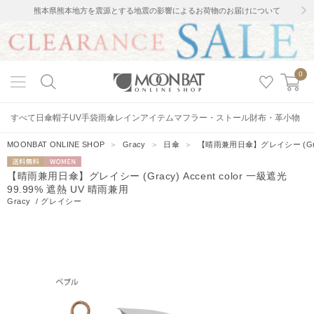
熊本県熊本地方を震源とする地震の影響によるお荷物のお届けについて
0
すべて
日傘
帽子
UV手袋
雨傘
レインアイテム
マフラー・ストール
財布・革小物
MOONBAT ONLINE SHOP
＞
Gracy
＞
日傘
＞
【晴雨兼用日傘】グレイシー (Gracy)
送料無料
WOMEN
【晴雨兼用日傘】グレイシー (Gracy) Accent color 一級遮光
99.99% 遮熱 UV 晴雨兼用
Gracy
/
グレイシー
10