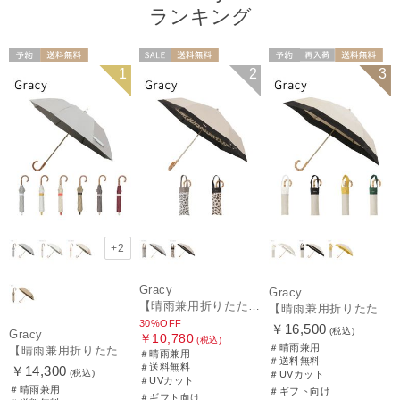
ランキング
予約
送料無料
セール
送料無料
予約
再入荷
送料無料
1
2
3
WOMEN
ギフト向け
WOMEN
ギフト向け
WOMEN
+2
Gracy
Gracy
【晴雨兼用折りたたみ日傘】グレイシー (Gracy) Leopard Back Print 一級遮光99.99% 遮熱 UV99％ 簡単開閉
【晴雨兼用折りたたみ日傘】グレイシー (Gracy) Natural bicolor 遮光99% 遮熱 UV99％ 簡単開閉
30%OFF
￥16,500
(税込)
Gracy
￥10,780
(税込)
＃晴雨兼用
【晴雨兼用折りたたみ日傘】グレイシー (Gracy) Accent color 一級遮光99.99% 遮熱 簡単開閉 UV 晴雨兼用
＃晴雨兼用
＃送料無料
＃送料無料
￥14,300
(税込)
＃UVカット
＃UVカット
＃晴雨兼用
＃ギフト向け
＃ギフト向け