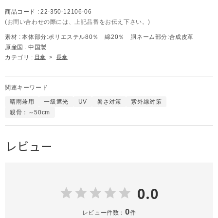
商品コード :
22-350-12106-06
(お問い合わせの際には、上記品番をお伝え下さい。)
素材 :
本体部分:ポリエステル80％ 綿20％ 胴ネーム部分:合成皮革
原産国 :
中国製
カテゴリ :
日傘
>
長傘
関連キーワード
晴雨兼用
一級遮光
UV
暑さ対策
紫外線対策
親骨：～50cm
レビュー
0.0
0
レビュー件数：
件