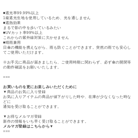
■遮光率99.99%以上
1級遮光生地を使用しているため、光を通しません
■遮熱効果
まるで影の中を歩いているみたい
■UVカット率99%以上
これからの紫外線対策に欠かせません
■晴雨兼用
日傘の機能を携えながら、雨も防ぐことができます。突然の雨でも安心し
てご使用いただけます。
※お手元に商品が届きましたら、ご使用時期に関わらず、必ず傘の開閉等
の動作確認をお願いいたします。
===
お買いものを更にお楽しみいただくために
▼商品のお気に入り登録
お気に入りアイテムの商品が値下がりした時や、在庫が少なくなった時な
どに
通知を受け取ることができます。
▼お得なメルマガ登録
新作の情報をいち早く受け取ることができます。
メルマガ登録はこちらから▼
===