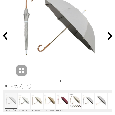
1
34
/
01. ペブル
F
: △
01. ペブル
02. ライトストーン
03. ウォームサンド
04. オーク
06. アマラント