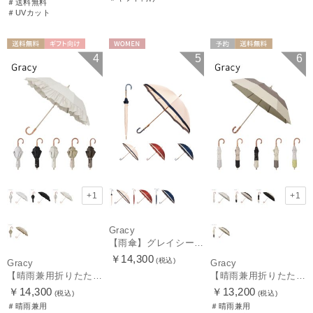
＃送料無料
＃UVカット
送料無料
ギフト向け
WOMEN
予約
送料無料
4
5
6
WOMEN
ギフト向け
WOMEN
+1
+1
Gracy
【雨傘】グレイシー (GRACY) 日本製 バイカラー 長傘 【公式ムーンバット】 日本製 12本骨 ギフト
￥14,300
(税込)
Gracy
Gracy
【晴雨兼用折りたたみ日傘】グレイシー (Gracy) Peplum Frill 一級遮光99.99% 遮熱 UV99％ 簡単開閉
【晴雨兼用折りたたみ日傘】グレイシー (Gracy) Tender bicolor 一級遮光99.99% 遮熱 UV99％ 簡単開閉
￥14,300
￥13,200
(税込)
(税込)
＃晴雨兼用
＃晴雨兼用