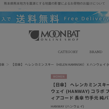
熊本県熊本地方を震源とする地震の影響によるお荷物のお届けについて
雨傘・日傘・マフラー・ストール・
帽子の通販｜MOONBAT ONLINE
SHOP（ムーンバットオンラインシ
CATEGORY
BRAND
ョップ）
日傘
＞
【日傘】 ヘレンカミンスキー（HELEN KAMINSKI） X ハンウェイ 
WOMEN
【日傘】 ヘレンカミンスキー（H
ウェイ (HANWAY) コラ
ィアコード 長傘 竹手元 純
HANWAY (ハンウェイ)