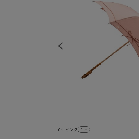
04. ピンク
F
: △