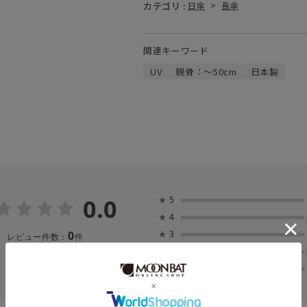
カテゴリ :
日傘
>
長傘
関連キーワード
UV
親骨：～50cm
日本製
0.0
★
5
★
4
0
★
3
レビュー件数：
件
★
2
★
1