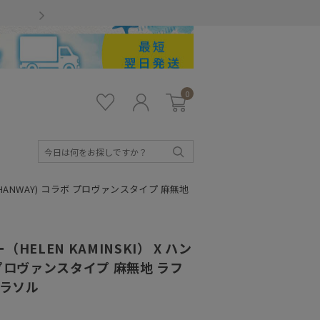
Gmailをお使いのお客様
0
お気
ロ
カー
に入
グ
ト
り
イ
ン
検
索
(HANWAY) コラボ プロヴァンスタイプ 麻無地
ELEN KAMINSKI） X ハン
ボ プロヴァンスタイプ 麻無地 ラフ
パラソル