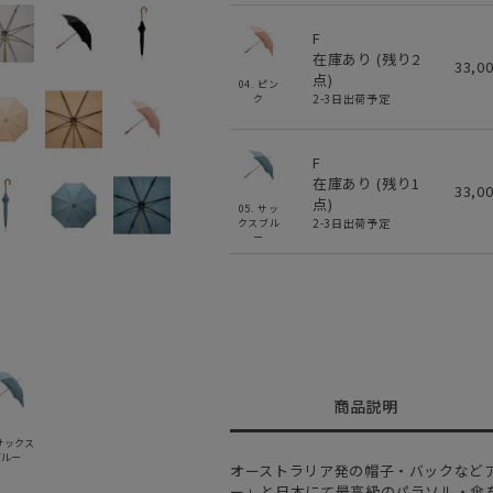
F
在庫あり (残り
2
33,0
点)
04. ピン
2-3日出荷予定
ク
F
在庫あり (残り
1
33,0
点)
05. サッ
2-3日出荷予定
クスブル
ー
商品説明
 サックス
ブルー
オーストラリア発の帽子・バックなど
ー」と日本にて最高級のパラソル・傘