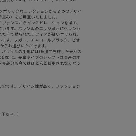
シンボリックなコレクションから３つのデザイ
折畳み）をご用意いたしました。
ロヴァンスからインスピレーションを得て、
ています。パラソルのエッジ周囲にヘレンカ
れた手で撚られたラフィアが縫い付けられ、
います。ヌガー、チャコールブラック、ピオ
色からお選びいただけます。
。パラソルの生地にはUV加工を施した天然の
な印象に。長傘タイプのシャフトは国産のオ
ジキ部分も今ではほとんど使用されなくなっ
日傘です。デザイン性が高く、ファッション
え下さい。)