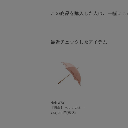
この商品を購入した人は、一緒にこ
最近チェックしたアイテム
HANWAY
【日傘】 ヘレンカミンスキー（HELEN KAMINSKI） X ハンウェイ (HANWAY) コラボ プロヴァンスタイプ 麻無地 ラフィアコード 長傘 竹手元 純パラソル
¥33,000円(税込)