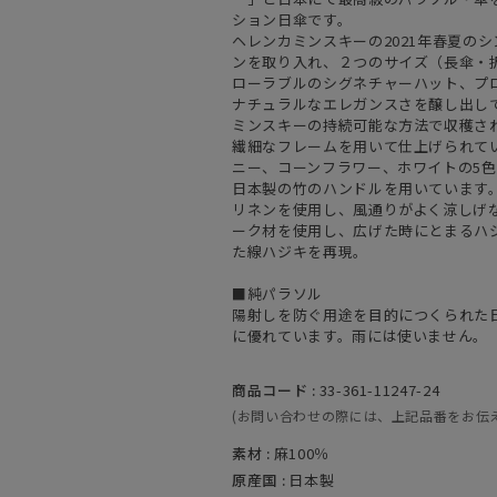
ション日傘です。
ヘレンカミンスキーの2021年春夏の
ンを取り入れ、２つのサイズ（長傘・
ローラブルのシグネチャーハット、プ
ナチュラルなエレガンスさを醸し出し
ミンスキーの持続可能な方法で収穫さ
繊細なフレームを用いて仕上げられて
ニー、コーンフラワー、ホワイトの5
日本製の竹のハンドルを用いています
リネンを使用し、風通りがよく涼しげ
ーク材を使用し、広げた時にとまるハ
た線ハジキを再現。
■純パラソル
陽射しを防ぐ用途を目的につくられた
に優れています。雨には使いません。
商品コード :
33-361-11247-24
(お問い合わせの際には、上記品番をお伝
素材 :
麻100％
原産国 :
日本製