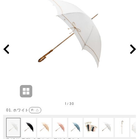
1
30
/
01. ホワイト
F
: △