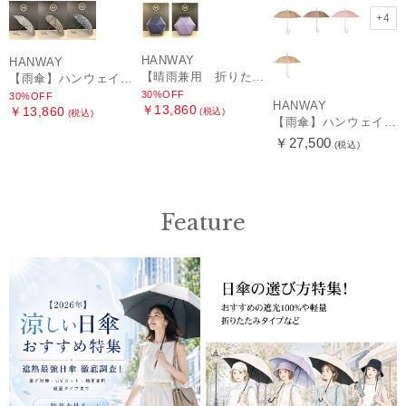
+4
HANWAY
HANWAY
【晴雨兼用 折りたたみ日傘】ハンウェイ（ＨＡＮＷＡＹ）HW street（ハンウェイ・ストリート）
【雨傘】ハンウェイ (HANWAY) Pカットジャカード Dot & Stripe mix CJ ドット・アンド・ストライプ・シー・ジェー ショート長傘 日本製
30%OFF
30%OFF
HANWAY
￥13,860
￥13,860
(税込)
(税込)
【雨傘】ハンウェイ （HANWAY ）真田耳（サナダミミ）長傘 日本製 カーボン骨
￥27,500
(税込)
Feature