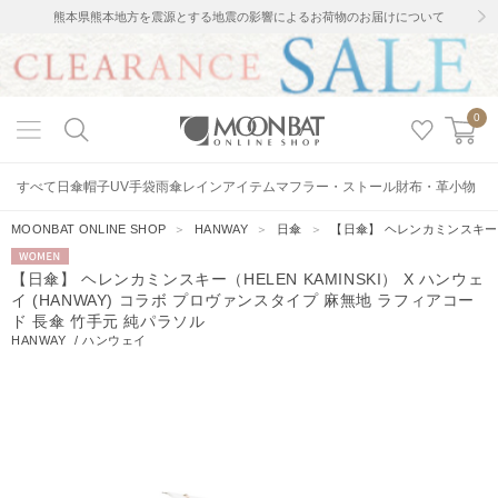
熊本県熊本地方を震源とする地震の影響によるお荷物のお届けについて
0
すべて
日傘
帽子
UV手袋
雨傘
レインアイテム
マフラー・ストール
財布・革小物
MOONBAT ONLINE SHOP
＞
HANWAY
＞
日傘
＞
【日傘】 ヘレンカミンスキー（H
WOMEN
【日傘】 ヘレンカミンスキー（HELEN KAMINSKI） X ハンウェ
イ (HANWAY) コラボ プロヴァンスタイプ 麻無地 ラフィアコー
ド 長傘 竹手元 純パラソル
HANWAY
/
ハンウェイ
26