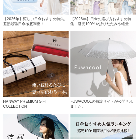
【2026年】涼しい日傘おすすめ特集。
【2026年】日傘の選び方おすすめ特
遮熱最強日傘徹底調査！
集！遮光100%や折りたたみや軽量
HANWAY PREMIUM GIFT
FUWACOOLの特設サイトが公開され
COLLECTION
ました。