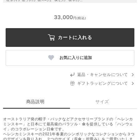
01. ホワイト
02. ブラック
03. ベージュ
04. ピンク
05. サックスブルー
33,000
円(税込)
カートに入れる
お気に入りに追加
返品・キャンセルについて
ギフトラッピングについて
商品説明
サイズ
オーストラリア発の帽子・バックなどアクセサリーブランドの「ヘレンカ
ミンスキー」と日本にて最高級のパラソル・傘を提供している「ハンウェ
イ」のコラボレーション日傘です。
ヘレンカミンスキーの2021年春夏のシンボリックなコレクションから３つ
のデザインを取り入れ、２つのサイズ（長傘・折畳み）をご用意いたしま