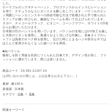
した。
ローラブルのシグネチャーハット、プロヴァンスからインスピレーション
を得て、ナチュラルなエレガンスさを醸し出しています。パラソルのエッ
ジ周囲にヘレンカミンスキーの持続可能な方法で収穫された手で撚られた
ラフィアが縫い付けられ、繊細なフレームを用いて仕上げられています。
ヌガー、チャコールブラック、ピオニー、コーンフラワー、ホワイトの5色
からお選びいただけます。
日本製の竹のハンドルを用いています。パラソルの生地にはUV加工を施し
た天然のリネンを使用し、風通りがよく涼しげな印象に。長傘タイプのシ
ャフトは国産のオーク材を使用し、広げた時にとまるハジキ部分も今では
ほとんど使用されなくなった線ハジキを再現。
■純パラソル
陽射しを防ぐ用途を目的につくられた日傘です。デザイン性が高く、ファ
ッションに優れています。雨には使いません。
商品コード :
33-361-11247-24
(お問い合わせの際には、上記品番をお伝え下さい。)
素材 :
麻100％
原産国 :
日本製
カテゴリ :
日傘
>
長傘
関連キーワード