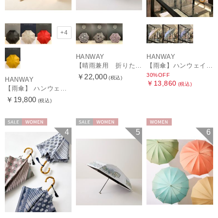
+4
HANWAY
HANWAY
【晴雨兼用 折りたたみ日傘】ハンウェイ（ＨＡＮＷＡＹ）Vestido de frida（べスティード・デ・フリーダ）
【雨傘】ハンウェイ (HANWAY) Lily CJ（リリー・シー・ジェー） 日本製 親骨：51～55cm
30%OFF
￥22,000
(税込)
HANWAY
￥13,860
(税込)
【雨傘】 ハンウェイ （HANWAY） Couturier クチュリエ 長傘 日本製
￥19,800
(税込)
セール
WOMEN
セール
WOMEN
WOMEN
4
5
6