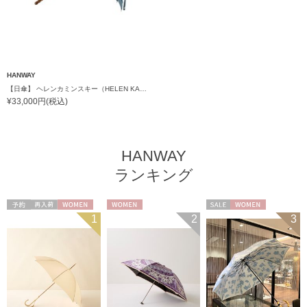
HANWAY
【日傘】 ヘレンカミンスキー（HELEN KAMINSKI） X ハンウェイ (HANWAY) コラボ プロヴァンスタイプ 麻無地 ラフィアコード 長傘 竹手元 純パラソル
¥33,000円(税込)
HANWAY
ランキング
予約
再入荷
WOMEN
WOMEN
セール
WOMEN
1
2
3