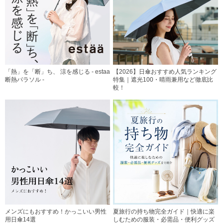
「熱」を「断」ち、 涼を感じる - estaa
【2026】日傘おすすめ人気ランキング
断熱パラソル -
特集｜遮光100・晴雨兼用など徹底比
較！
メンズにもおすすめ！かっこいい男性
夏旅行の持ち物完全ガイド｜快適に楽
用日傘14選
しむための服装・必需品・便利グッズ