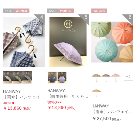
セール
WOMEN
セール
WOMEN
WOMEN
4
5
6
+4
HANWAY
HANWAY
【晴雨兼用 折りたたみ日傘】ハンウェイ（ＨＡＮＷＡＹ）HW street（ハンウェイ・ストリート）
【雨傘】ハンウェイ (HANWAY) Pカットジャカード Dot & Stripe mix CJ ドット・アンド・ストライプ・シー・ジェー ショート長傘 日本製
30%OFF
30%OFF
HANWAY
￥13,860
￥13,860
(税込)
(税込)
【雨傘】ハンウェイ （HANWAY ）真田耳（サナダミミ）長傘 日本製 カーボン骨
￥27,500
(税込)