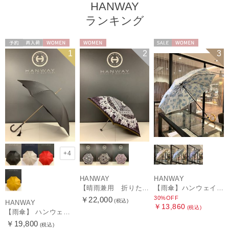
HANWAY
ランキング
予約
再入荷
WOMEN
WOMEN
セール
WOMEN
1
2
3
+4
HANWAY
HANWAY
【晴雨兼用 折りたたみ日傘】ハンウェイ（ＨＡＮＷＡＹ）Vestido de frida（べスティード・デ・フリーダ）
【雨傘】ハンウェイ (HANWAY) Lily CJ（リリー・シー・ジェー） 日本製 親骨：51～55cm
30%OFF
￥22,000
(税込)
HANWAY
￥13,860
(税込)
【雨傘】 ハンウェイ （HANWAY） Couturier クチュリエ 長傘 日本製
￥19,800
(税込)