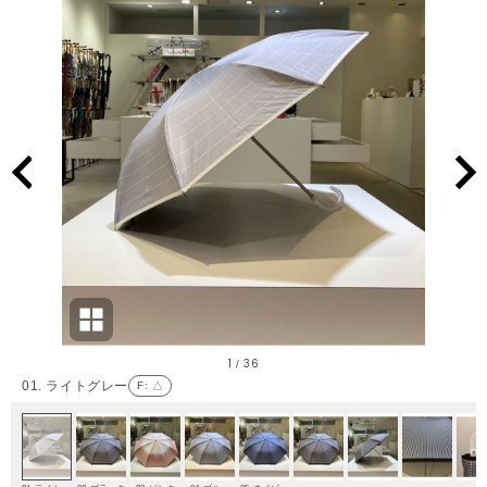
1
36
/
01. ライトグレー
F
: △