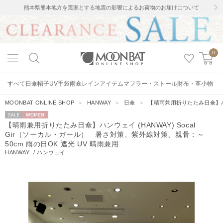
熊本県熊本地方を震源とする地震の影響によるお荷物のお届けについて
0
すべて
日傘
帽子
UV手袋
雨傘
レインアイテム
マフラー・ストール
財布・革小物
MOONBAT ONLINE SHOP
＞
HANWAY
＞
日傘
＞
【晴雨兼用折りたたみ日傘】ハンウ
セー
WOMEN
【晴雨兼用折りたたみ日傘】ハンウェイ (HANWAY) Socal
ル
Gir（ソーカル・ガール） 暑さ対策、紫外線対策、親骨：～
50cm 雨の日OK 遮光 UV 晴雨兼用
HANWAY
/
ハンウェイ
5