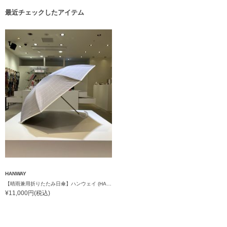
最近チェックしたアイテム
HANWAY
【晴雨兼用折りたたみ日傘】ハンウェイ (HANWAY) Socal Gir（ソーカル・ガール） 暑さ対策、紫外線対策、親骨：～50cm 雨の日OK 遮光 UV 晴雨兼用
¥11,000円(税込)