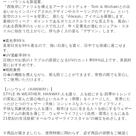
ー・パラソルを新提案。
『西海岸にアトリエを構えるアーティストデュオ・Tom ＆ Michaelとの出
会いからインスパイアされたデザインやカラーリングのアイテム』という
架空のストーリーを背景に、新たな『Always』アイテムを展開します。
素材のウィーク・ポイントであるポリエステルライクな見え方を、風合い
のある西海岸のエッセンスで仕上げ、年々定番化が進むカジュアル・スタ
イルに似合う仕上がりに。持ち歩く人の姿も『デザイン』します。
■遮光率99％
直射日光を99％遮るので、強い日差しを遮り、日中でも快適に過ごせま
す。
■UV遮蔽率99％
日焼けやお肌のトラブルの原因となるUVのカット率99%以上です。美肌対
策におすすめです。
■晴雨兼用
日傘の機能を携えながら、雨も防ぐことができます。突然の雨でも安心し
てご使用いただけます。
【ハンウェイ（HANWAY）】
STYLE IN WEATHER, HANWAY-人を護り、人を絵にする-四季やトレンド
の変化に富んだ居心地のよいカルチェ（界隈）をイメージした、 世界にた
ったひとつのウェザー（天候）コンシャスなスペシャリティブランド。
不快な気象状況から人を護り、都市(まち)に生きる人々を絵にするウェザー
アイテムの創造を通じて、ウェザーライフという自然・環境とともにある
21世紀の生活規範“オールウェザーライフスタイル”の確立をめざします。
※商品が届きましたら、使用時期に関わらず、必ず商品の状態をご確認く