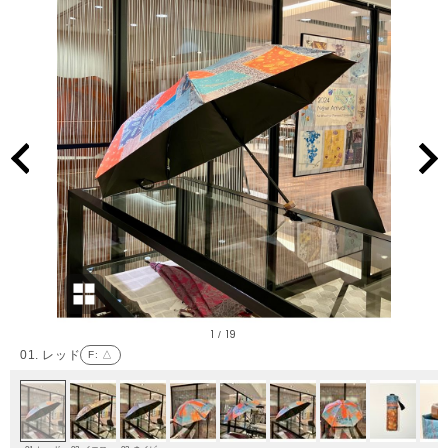
1
19
/
01. レッド
F
: △