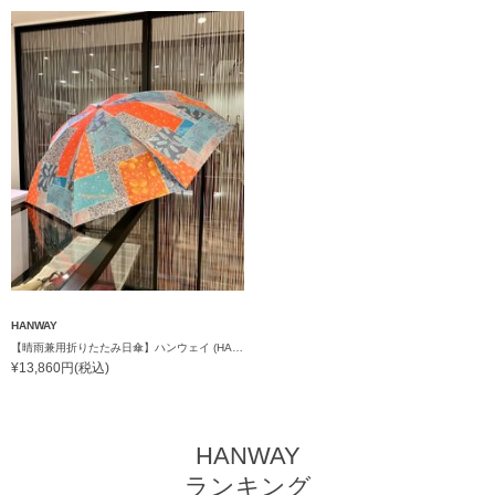
HANWAY
【晴雨兼用折りたたみ日傘】ハンウェイ (HANWAY) Vintage rendezvous（ヴィンテージ・ランデブー）暑さ対策、紫外線対策、親骨：51～55cm 雨の日OK 遮光 UV
¥13,860円(税込)
HANWAY
ランキング