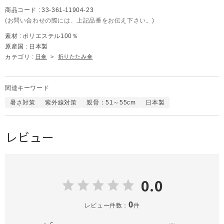
商品コード :
33-361-11904-23
(お問い合わせの際には、上記品番をお伝え下さい。)
素材 :
ポリエステル100％
原産国 :
日本製
カテゴリ :
日傘
>
折りたたみ傘
関連キーワード
暑さ対策
紫外線対策
親骨：51～55cm
日本製
レビュー
0.0
0
レビュー件数：
件