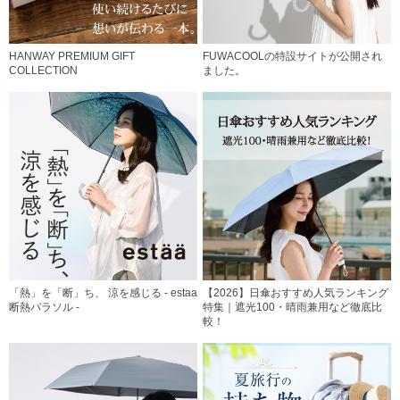
HANWAY PREMIUM GIFT
FUWACOOLの特設サイトが公開され
COLLECTION
ました。
「熱」を「断」ち、 涼を感じる - estaa
【2026】日傘おすすめ人気ランキング
断熱パラソル -
特集｜遮光100・晴雨兼用など徹底比
較！