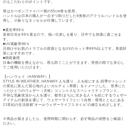
のもこだわりのポイントです。
骨はカーボンファイバー製の55cm骨を使用。
ハンドルは日本の職人が一点ずつ削りだした8角形のアクリルハンドルを使
用し、小振りなタッセルが付属しています。
■遮光率99％
直射日光を99％遮るので、強い日差しを遮り、日中でも快適に過ごせま
す。
■UV遮蔽率99％
日焼けやお肌のトラブルの原因となるUVのカット率99%以上です。美肌対
策におすすめです。
■晴雨兼用
日傘の機能を携えながら、雨も防ぐことができます。突然の雨でも安心し
てご使用いただけます。
【ハンウェイ（HANWAY）】
STYLE IN WEATHER, HANWAY-人を護り、人を絵にする-四季やトレンド
の変化に富んだ居心地のよいカルチェ（界隈）をイメージした、 世界にた
ったひとつのウェザー（天候）コンシャスなスペシャリティブランド。
不快な気象状況から人を護り、都市(まち)に生きる人々を絵にするウェザー
アイテムの創造を通じて、ウェザーライフという自然・環境とともにある
21世紀の生活規範“オールウェザーライフスタイル”の確立をめざします。
※商品が届きましたら、使用時期に関わらず、必ず商品の状態をご確認く
ださい。