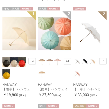
予約
再入荷
WOMEN
再入荷
WOMEN
WOMEN
1
2
3
+4
+4
+1
HANWAY
HANWAY
HANWAY
【雨傘】 ハンウェイ （HANWAY） Couturier クチュリエ 長傘 日本製
【雨傘】ハンウェイ （HANWAY ）真田耳（サナダミミ）長傘 日本製 カーボン骨
【日傘】 ヘレンカミンスキー（HELEN KAMINSKI） X ハンウェイ (HANWAY) コラボ プロヴァンスタイプ 麻無地 ラフィアコード 折りたたみ傘 曲がり手元 純パラソル
￥19,800
￥27,500
￥33,000
(税込)
(税込)
(税込)