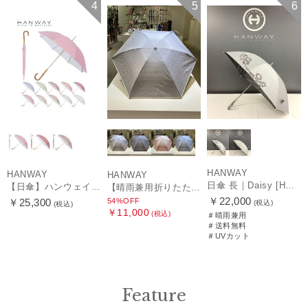
WOMEN
セール
WOMEN
送料無料
WOMEN
4
5
6
HANWAY
HANWAY
HANWAY
日傘 長｜Daisy [HANWAY]
【日傘】ハンウェイ (HANWAY) Pシエスタ 白ラミネート ナチュラルカラー 長傘 オールウェザー 遮光 竹手元 晴雨兼用 UV 日本製
【晴雨兼用折りたたみ日傘】ハンウェイ (HANWAY) Socal Gir（ソーカル・ガール） 暑さ対策、紫外線対策、親骨：～50cm 雨の日OK 遮光 UV 晴雨兼用
￥22,000
54%OFF
￥25,300
(税込)
(税込)
￥11,000
(税込)
＃晴雨兼用
＃送料無料
＃UVカット
Feature