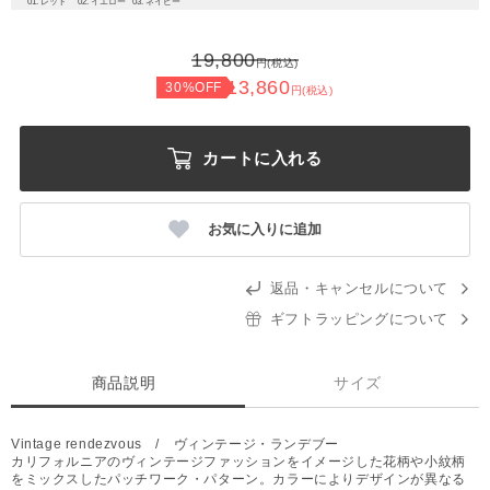
01. レッド
02. イエロー
03. ネイビー
19,800
円(税込)
13,860
30%OFF
円(税込)
カートに入れる
お気に入りに追加
返品・キャンセルについて
ギフトラッピングについて
商品説明
サイズ
Vintage rendezvous / ヴィンテージ・ランデブー
カリフォルニアのヴィンテージファッションをイメージした花柄や小紋柄
をミックスしたパッチワーク・パターン。カラーによりデザインが異なる