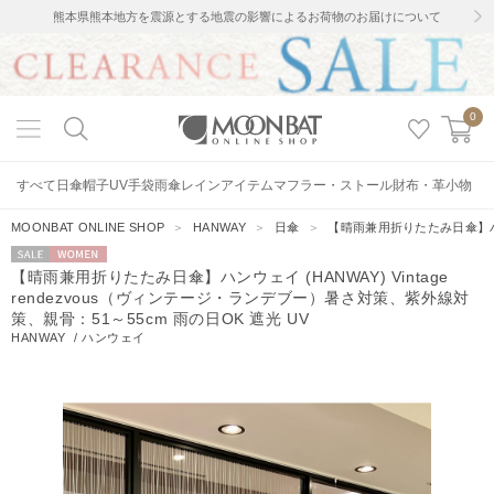
熊本県熊本地方を震源とする地震の影響によるお荷物のお届けについて
0
すべて
日傘
帽子
UV手袋
雨傘
レインアイテム
マフラー・ストール
財布・革小物
MOONBAT ONLINE SHOP
＞
HANWAY
＞
日傘
＞
【晴雨兼用折りたたみ日傘】ハンウ
セー
WOMEN
【晴雨兼用折りたたみ日傘】ハンウェイ (HANWAY) Vintage
ル
rendezvous（ヴィンテージ・ランデブー）暑さ対策、紫外線対
策、親骨：51～55cm 雨の日OK 遮光 UV
HANWAY
/
ハンウェイ
2