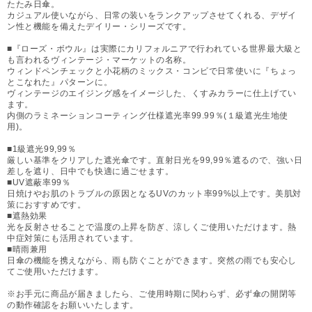
たたみ日傘。
カジュアル使いながら、日常の装いをランクアップさせてくれる、デザイ
ン性と機能を備えたデイリー・シリーズです。
■『ローズ・ボウル』は実際にカリフォルニアで行われている世界最大級と
も言われるヴィンテージ・マーケットの名称。
ウィンドペンチェックと小花柄のミックス・コンビで日常使いに『ちょっ
とこなれた』パターンに。
ヴィンテージのエイジング感をイメージした、くすみカラーに仕上げてい
ます。
内側のラミネーションコーティング仕様遮光率99.99％(１級遮光生地使
用)。
■1級遮光99,99％
厳しい基準をクリアした遮光傘です。直射日光を99,99％遮るので、強い日
差しを遮り、日中でも快適に過ごせます。
■UV遮蔽率99％
日焼けやお肌のトラブルの原因となるUVのカット率99%以上です。美肌対
策におすすめです。
■遮熱効果
光を反射させることで温度の上昇を防ぎ、涼しくご使用いただけます。熱
中症対策にも活用されています。
■晴雨兼用
日傘の機能を携えながら、雨も防ぐことができます。突然の雨でも安心し
てご使用いただけます。
※お手元に商品が届きましたら、ご使用時期に関わらず、必ず傘の開閉等
の動作確認をお願いいたします。