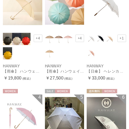
+4
+4
+1
HANWAY
HANWAY
HANWAY
【雨傘】 ハンウェイ （HANWAY） Couturier クチュリエ 長傘 日本製
【雨傘】ハンウェイ （HANWAY ）真田耳（サナダミミ）長傘 日本製 カーボン骨
【日傘】 ヘレンカミンスキー（HELEN KAMINSKI） X ハンウェイ (HANWAY) コラボ プロヴァンスタイプ 麻無地 ラフィアコード 折りたたみ傘 曲がり手元 純パラソル
￥19,800
￥27,500
￥33,000
(税込)
(税込)
(税込)
WOMEN
セール
WOMEN
送料無料
WOMEN
4
5
6