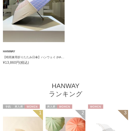
HANWAY
【晴雨兼用折りたたみ日傘】ハンウェイ (HANWAY) Rose Bowl（ローズ・ボウル） 雨の日OK 軽量 一級遮光 遮熱 UV 晴雨兼用暑さ対策、紫外線対策、親骨：～50cm
¥13,860円(税込)
HANWAY
ランキング
予約
再入荷
WOMEN
再入荷
WOMEN
WOMEN
1
2
3