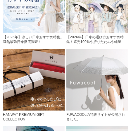
【2026年】涼しい日傘おすすめ特集。
【2026年】日傘の選び方おすすめ特
遮熱最強日傘徹底調査！
集！遮光100%や折りたたみや軽量
HANWAY PREMIUM GIFT
FUWACOOLの特設サイトが公開され
COLLECTION
ました。