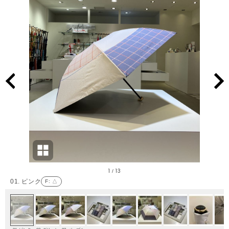
1
13
/
01. ピンク
F
: △