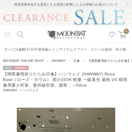
熊本県熊本地方を震源とする地震の影響によるお荷物のお届けについて
0
すべて
日傘
帽子
UV手袋
雨傘
レインアイテム
マフラー・ストール
財布・革小物
MOONBAT ONLINE SHOP
＞
HANWAY
＞
日傘
＞
【晴雨兼用折りたたみ日傘】ハンウ
セー
WOMEN
【晴雨兼用折りたたみ日傘】ハンウェイ (HANWAY) Rose
ル
Bowl（ローズ・ボウル） 雨の日OK 軽量 一級遮光 遮熱 UV 晴雨
兼用暑さ対策、紫外線対策、親骨：～50cm
HANWAY
/
ハンウェイ
2