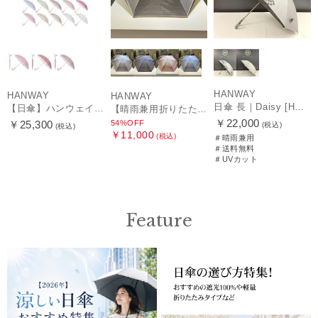
HANWAY
HANWAY
HANWAY
日傘 長｜Daisy [HANWAY]
【日傘】ハンウェイ (HANWAY) Pシエスタ 白ラミネート ナチュラルカラー 長傘 オールウェザー 遮光 竹手元 晴雨兼用 UV 日本製
【晴雨兼用折りたたみ日傘】ハンウェイ (HANWAY) Socal Gir（ソーカル・ガール） 暑さ対策、紫外線対策、親骨：～50cm 雨の日OK 遮光 UV 晴雨兼用
￥22,000
54%OFF
￥25,300
(税込)
(税込)
￥11,000
(税込)
＃晴雨兼用
＃送料無料
＃UVカット
Feature