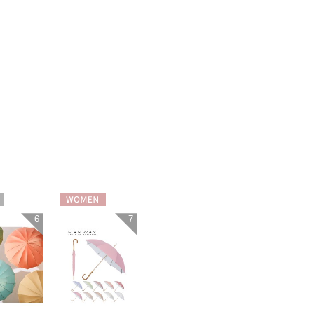
WOMEN
6
7
N