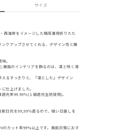
サイズ
”- アメリカ・西海岸をイメージした晴雨兼用折りたた
ランクアップさせてくれる、デザイン性と機
う意味。
達が好む潮風のインテリアを飾るのは、凛と咲く清
添えるすっきりと、『凛とした』デザイン
ーに仕上げました。
光率99.99％(１級遮光生地使用)。
射日光を99,99％遮るので、強い日差しを
Vのカット率99%以上です。美肌対策におす