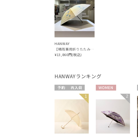
HANWAY
【晴雨兼用折りたたみ日傘】ハンウェイ (HANWAY) Dignified -凛とした- 雨の日OK 軽量 一級遮光 遮熱 UV 晴雨兼用暑さ対策、紫外線対策、親骨：～50cm
¥13,860円(税込)
HANWAY
ランキング
予約
再入荷
WOMEN
1
2
WOMEN