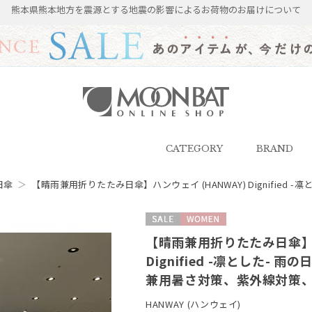
熊本県熊本地方を震源とする地震の影響によるお荷物のお届けについて
雨傘・日傘・マフラー・ストール・
帽子の通販｜MOONBAT ONLINE
SHOP（ムーンバットオンラインシ
CATEGORY
BRAND
ョップ）
日傘
＞
【晴雨兼用折りたたみ日傘】ハンウェイ (HANWAY) Dignified -凛
セール
WOMEN
【晴雨兼用折りたたみ日傘】ハ
Dignified -凛とした- 雨
兼用暑さ対策、紫外線対策、
HANWAY (ハンウェイ)