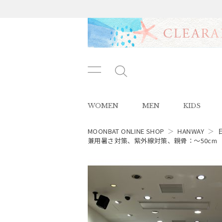
メニ
メ
ュー
ニ
ボタ
ュ
WOMEN
MEN
KIDS
ン
ー
ボ
タ
MOONBAT ONLINE SHOP
＞
HANWAY
＞
ン
兼用暑さ対策、紫外線対策、親骨：～50cm