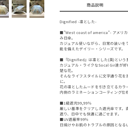
商品説明
Dignified -凛とした-
■”West coast of america
み日傘。
カジュアル使いながら、日常の装いを
能を備えたデイリー・シリーズです。
■『Dignified』は凛とした(英)とい
カジュアル・ライクなSocal Gir
楚な花。
そんなライフスタイルに文字通り花を
に。
花の凛としたムードを引き立てるカラ
内側のラミネーションコーティング仕様遮
■1級遮光99,99％
厳しい基準をクリアした遮光傘です。直
遮り、日中でも快適に過ごせます。
■UV遮蔽率99％
日焼けやお肌のトラブルの原因となるU