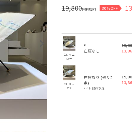
19,800
13
30%OFF
円(税込)
F
19,8
在庫なし
13,8
02. イエ
ロー
F
19,8
在庫あり (残り
2
13,8
点)
03. サッ
2-3日出荷予定
クス