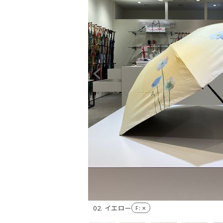
02. イエロー
F
: ✕