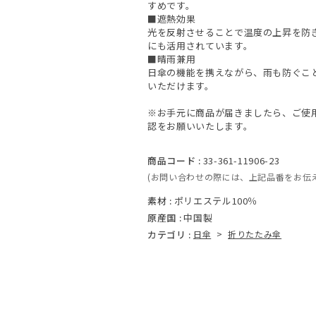
すめです。
■遮熱効果
光を反射させることで温度の上昇を防
にも活用されています。
■晴雨兼用
日傘の機能を携えながら、雨も防ぐこ
いただけます。
※お手元に商品が届きましたら、ご使
認をお願いいたします。
商品コード :
33-361-11906-23
(お問い合わせの際には、上記品番をお伝
素材 :
ポリエステル100％
原産国 :
中国製
カテゴリ :
日傘
>
折りたたみ傘