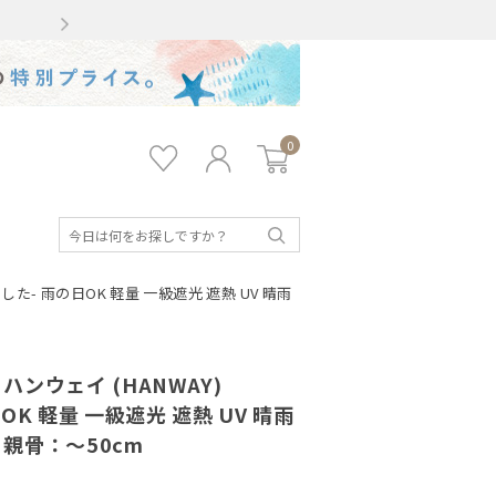
Gmailをお使いのお客様
0
お気
ロ
カー
に入
グ
ト
り
イ
ン
検
索
とした- 雨の日OK 軽量 一級遮光 遮熱 UV 晴雨
ンウェイ (HANWAY)
の日OK 軽量 一級遮光 遮熱 UV 晴雨
親骨：～50cm