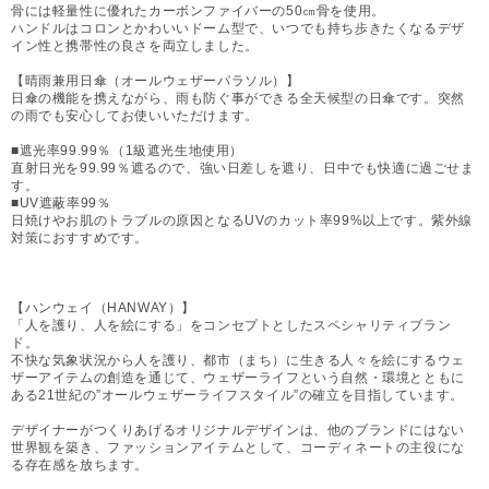
骨には軽量性に優れたカーボンファイバーの50㎝骨を使用。
ハンドルはコロンとかわいいドーム型で、いつでも持ち歩きたくなるデザ
イン性と携帯性の良さを両立しました。
【晴雨兼用日傘（オールウェザーパラソル）】
日傘の機能を携えながら、雨も防ぐ事ができる全天候型の日傘です。突然
の雨でも安心してお使いいただけます。
■遮光率99.99％（1級遮光生地使用）
直射日光を99.99％遮るので、強い日差しを遮り、日中でも快適に過ごせま
す。
■UV遮蔽率99％
日焼けやお肌のトラブルの原因となるUVのカット率99%以上です。紫外線
対策におすすめです。
【ハンウェイ（HANWAY）】
「人を護り、人を絵にする」をコンセプトとしたスペシャリティブラン
ド。
不快な気象状況から人を護り、都市（まち）に生きる人々を絵にするウェ
ザーアイテムの創造を通じて、ウェザーライフという自然・環境とともに
ある21世紀の”オールウェザーライフスタイル”の確立を目指しています。
デザイナーがつくりあげるオリジナルデザインは、他のブランドにはない
世界観を築き、ファッションアイテムとして、コーディネートの主役にな
る存在感を放ちます。