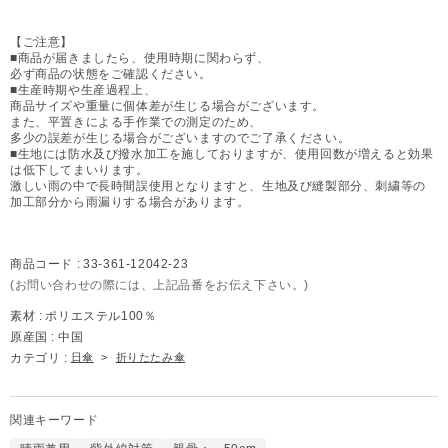
【ご注意】
■商品が届きましたら、使用時期に関わらず、
必ず商品の状態をご確認ください。
■生産時期や生産過程上、
商品サイズや重量に個体差が生じる場合がございます。
また、平置きによる手作業での測定のため、
多少の誤差が生じる場合がございますのでご了承ください。
■生地には防水及び撥水加工を施しておりますが、使用回数が増えると効果
は低下してまいります。
激しい雨の中で長時間誤使用となりますと、生地及び縫製部分、刺繍等の
加工部分から雨漏りする場合があります。
商品コード :
33-361-12042-23
(お問い合わせの際には、上記品番をお伝え下さい。)
素材 :
ポリエステル100％
原産国 :
中国
カテゴリ :
日傘
>
折りたたみ傘
関連キーワード