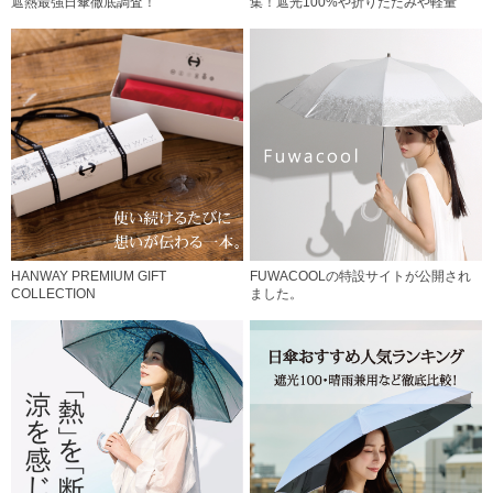
遮熱最強日傘徹底調査！
集！遮光100%や折りたたみや軽量
HANWAY PREMIUM GIFT
FUWACOOLの特設サイトが公開され
COLLECTION
ました。