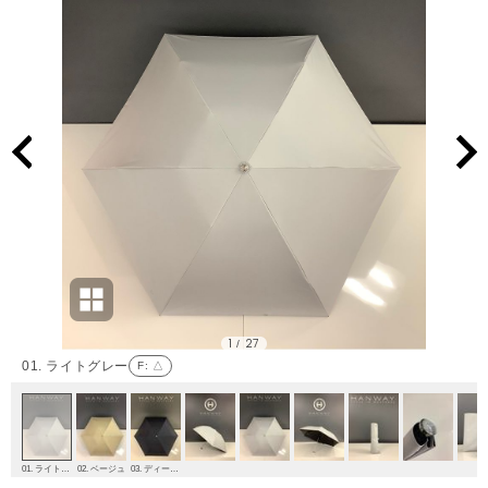
1
27
/
01. ライトグレー
F
: △
01. ライトグレー
02. ベージュ
03. ディープブルー