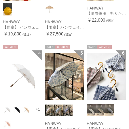
HANWAY
【晴雨兼用 折りたたみ日傘】ハンウェイ（ＨＡＮＷＡＹ）Vestido de frida（べスティード・デ・フリーダ）
￥22,000
(税込)
HANWAY
HANWAY
【雨傘】 ハンウェイ （HANWAY） Couturier クチュリエ 長傘 日本製
【雨傘】ハンウェイ （HANWAY ）真田耳（サナダミミ）長傘 日本製 カーボン骨
￥19,800
￥27,500
(税込)
(税込)
WOMEN
セール
WOMEN
セール
WOMEN
4
5
6
+1
HANWAY
HANWAY
【雨傘】ハンウェイ (HANWAY) Lily CJ（リリー・シー・ジェー） 日本製 親骨：51～55cm
【雨傘】ハンウェイ (HANWAY) Pカットジャカード Dot & Stripe mix CJ ドット・アンド・ストライプ・シー・ジェー ショート長傘 日本製