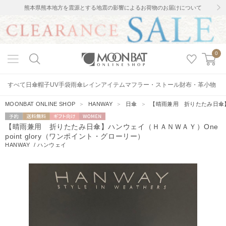
熊本県熊本地方を震源とする地震の影響によるお荷物のお届けについて
0
すべて
日傘
帽子
UV手袋
雨傘
レインアイテム
マフラー・ストール
財布・革小物
MOONBAT ONLINE SHOP
＞
HANWAY
＞
日傘
＞
【晴雨兼用 折りたたみ日傘】ハ
予約
送料無料
ギフト向
WOMEN
【晴雨兼用 折りたたみ日傘】ハンウェイ（ＨＡＮＷＡＹ）One
け
point glory（ワンポイント・グローリー）
HANWAY
/
ハンウェイ
3