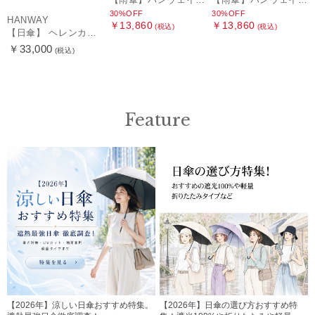
30%OFF
30%OFF
HANWAY
￥13,860
￥13,860
(税込)
(税込)
【日傘】 ヘレンカミンスキー（HELEN KAMINSKI） X ハンウェイ (HANWAY) コラボ プロヴァンスタイプ 麻無地 ラフィアコード 折りたたみ傘 曲がり手元 純パラソル
￥33,000
(税込)
Feature
【2026年】涼しい日傘おすすめ特集。
【2026年】日傘の選び方おすすめ特