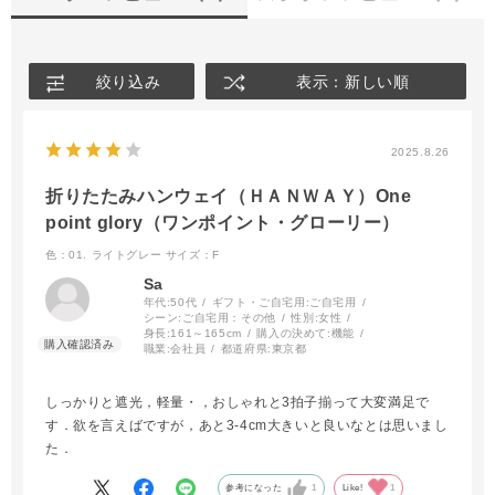
絞り込み
表示：新しい順
2025.8.26
折りたたみハンウェイ（ＨＡＮＷＡＹ）One
point glory（ワンポイント・グローリー）
色：01. ライトグレー
サイズ：F
Sa
年代:
50代
ギフト・ご自宅用:
ご自宅用
シーン:
ご自宅用：その他
性別:
女性
身長:
161～165cm
購入の決めて:
機能
職業:
会社員
都道府県:
東京都
しっかりと遮光，軽量・，おしゃれと3拍子揃って大変満足で
す．欲を言えばですが，あと3-4cm大きいと良いなとは思いまし
た．
参考になった
1
Like!
1