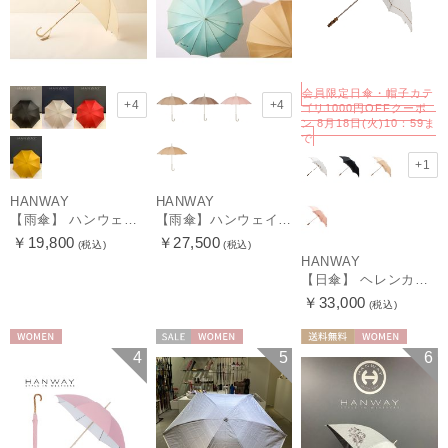
会員限定日傘・帽子カテ
+4
+4
ゴリ1000円OFFクーポ
ン 8月18日(火)10：59ま
で
+1
HANWAY
HANWAY
【雨傘】 ハンウェイ （HANWAY） Couturier クチュリエ 長傘 日本製
【雨傘】ハンウェイ （HANWAY ）真田耳（サナダミミ）長傘 日本製 カーボン骨
￥19,800
￥27,500
(税込)
(税込)
HANWAY
【日傘】 ヘレンカミンスキー（HELEN KAMINSKI） X ハンウェイ (HANWAY) コラボ プロヴァンスタイプ 麻無地 ラフィアコード 折りたたみ傘 曲がり手元 純パラソル
￥33,000
(税込)
WOMEN
セール
WOMEN
送料無料
WOMEN
4
5
6