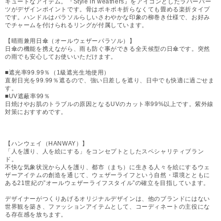
キュートなアイテム。『Style in weathers』をアイコンとしたラバーパー
ツがデザインポイントです。骨はポキポキ折らなくても畳める楽折タイプ
です。ハンドルはパラソルらしいさわやかな印象の柳巻き仕様で、お好み
でチャームを付けられるリングが付属しています。
【晴雨兼用日傘（オールウェザーパラソル）】
日傘の機能を携えながら、雨も防ぐ事ができる全天候型の日傘です。突然
の雨でも安心してお使いいただけます。
■遮光率99.99％（1級遮光生地使用）
直射日光を99.99％遮るので、強い日差しを遮り、日中でも快適に過ごせま
す。
■UV遮蔽率99％
日焼けやお肌のトラブルの原因となるUVのカット率99%以上です。紫外線
対策におすすめです。
【ハンウェイ（HANWAY）】
「人を護り、人を絵にする」をコンセプトとしたスペシャリティブラン
ド。
不快な気象状況から人を護り、都市（まち）に生きる人々を絵にするウェ
ザーアイテムの創造を通じて、ウェザーライフという自然・環境とともに
ある21世紀の”オールウェザーライフスタイル”の確立を目指しています。
デザイナーがつくりあげるオリジナルデザインは、他のブランドにはない
世界観を築き、ファッションアイテムとして、コーディネートの主役にな
る存在感を放ちます。