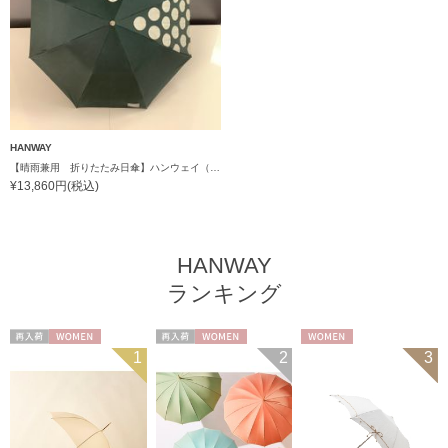
HANWAY
【晴雨兼用 折りたたみ日傘】ハンウェイ（ＨＡＮＷＡＹ）Angela（アンジェラ）
¥13,860円(税込)
HANWAY
ランキング
再入荷
WOMEN
再入荷
WOMEN
WOMEN
1
2
3