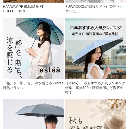
HANWAY PREMIUM GIFT
FUWACOOLの特設サイトが公開され
COLLECTION
ました。
「熱」を「断」ち、 涼を感じる - estaa
【2026】日傘おすすめ人気ランキング
断熱パラソル -
特集｜遮光100・晴雨兼用など徹底比
較！