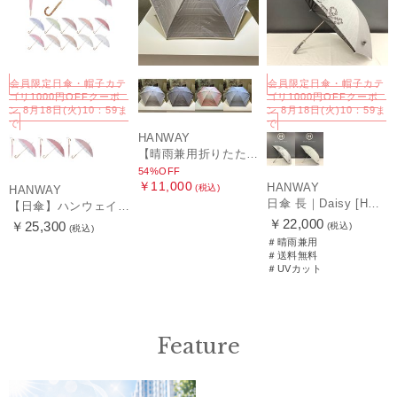
会員限定日傘・帽子カテ
会員限定日傘・帽子カテ
ゴリ1000円OFFクーポ
ゴリ1000円OFFクーポ
ン 8月18日(火)10：59ま
ン 8月18日(火)10：59ま
で
で
HANWAY
【晴雨兼用折りたたみ日傘】ハンウェイ (HANWAY) Socal Gir（ソーカル・ガール） 暑さ対策、紫外線対策、親骨：～50cm 雨の日OK 遮光 UV 晴雨兼用
54%OFF
￥11,000
HANWAY
(税込)
HANWAY
日傘 長｜Daisy [HANWAY]
【日傘】ハンウェイ (HANWAY) Pシエスタ 白ラミネート ナチュラルカラー 長傘 オールウェザー 遮光 竹手元 晴雨兼用 UV 日本製
￥22,000
￥25,300
(税込)
(税込)
＃晴雨兼用
＃送料無料
＃UVカット
Feature