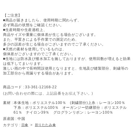
【ご注意】
■商品が届きましたら、使用時期に関わらず、
必ず商品の状態をご確認ください。
■生産時期や生産過程上、
商品サイズや重量に個体差が生じる場合がございます。
また、平置きによる手作業での測定のため、
多少の誤差が生じる場合がございますのでご了承ください。
■天然の素材を使用しているものは、
個体差がございますのでご了承ください。
■生地には防水及び撥水加工を施しておりますが、使用回数が増えると効果
は低下してまいります。
激しい雨の中で長時間誤使用となりますと、生地及び縫製部分、刺繍等の
加工部分から雨漏りする場合があります。
商品コード :
33-361-12168-22
(お問い合わせの際には、上記品番をお伝え下さい。)
素材 :
本体生地：ポリエステル100％ (刺繍部分)上糸：レーヨン100％
下糸：ポリエステル100％ オーガンジー切継部分：ポリエステル
61％ ナイロン39％ グログランリボン：レーヨン100％
原産国 :
中国
カテゴリ :
日傘
>
折りたたみ傘