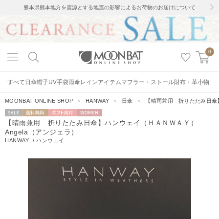
熊本県熊本地方を震源とする地震の影響によるお荷物のお届けについて
0
すべて
日傘
帽子
UV手袋
雨傘
レインアイテム
マフラー・ストール
財布・革小物
MOONBAT ONLINE SHOP
＞
HANWAY
＞
日傘
＞
【晴雨兼用 折りたたみ日傘】
セー
送料無料
ギフト向
WOMEN
【晴雨兼用 折りたたみ日傘】ハンウェイ（ＨＡＮＷＡＹ）
ル
け
Angela（アンジェラ）
HANWAY
/
ハンウェイ
7