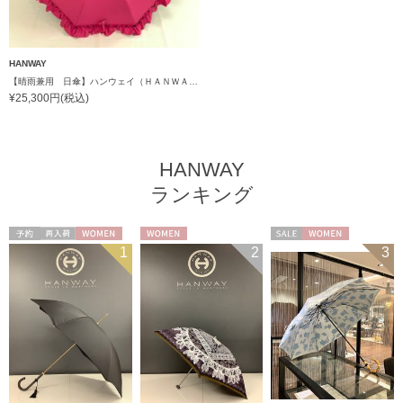
HANWAY
【晴雨兼用 日傘】ハンウェイ（ＨＡＮＷＡＹ）Gloss（グロス）
¥25,300円(税込)
HANWAY
ランキング
予約
再入荷
WOMEN
WOMEN
セール
WOMEN
1
2
3