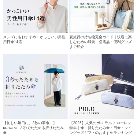
メンズにもおすすめ！かっこいい男性
夏旅行の持ち物完全ガイド｜快適に楽
用日傘14選
しむための服装・必需品・便利グッズ
まで紹介
【忙しい毎日に、3秒の革命。】
【2026】人気のポロ ラルフ ローレン
urawaza -３秒でたためる折りたたみ
特集｜傘・折りたたみ傘・日傘・レイ
傘-
ングッズギフトのおすすめランキング