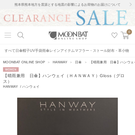
熊本県熊本地方を震源とする地震の影響によるお荷物のお届けについて
0
すべて
日傘
帽子
UV手袋
雨傘
レインアイテム
マフラー・ストール
財布・革小物
MOONBAT ONLINE SHOP
＞
HANWAY
＞
日傘
＞
【晴雨兼用 日傘】ハンウェイ
WOMEN
【晴雨兼用 日傘】ハンウェイ（ＨＡＮＷＡＹ）Gloss（グロ
ス）
HANWAY
/
ハンウェイ
27