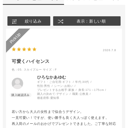
絞り込み
表示：新しい順
2026.7.8
可愛くハイセンス
色：05. スカイブルー
サイズ：F
ひろなかあゆむ
ギフト・ご自宅用:
ギフト
年代:
30代
性別:
男性
シーン:
お祝い
プレゼントするお相手:
家族
身長:
171～175cm
購入の決めて:
デザイン
職業:
公務員
都道府県:
愛知県
若い方から大人の女性まで似合うデザイン。
一見可愛い！ですが、使い勝手も良く大人っぽく使えます。
再入荷のメールのおかげでプレゼントできました。ご丁寧な対応