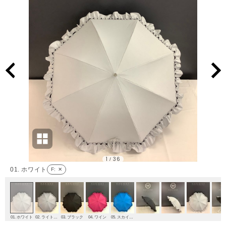
1
36
/
01. ホワイト
F
: ✕
01. ホワイト
02. ライトグレー
03. ブラック
04. ワイン
05. スカイブルー