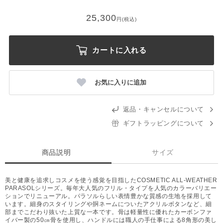
25,300
円(税込)
カートに入れる
お気に入りに追加
返品・キャンセルについて
ギフトラッピングについて
商品説明
サイズ
美と健康を追求しコスメを使う感覚を目指したCOSMETIC ALL-WEATHER
PARASOLシリーズ。毎年大人気のフリル・タイプを人気のカラーバリエー
ションでリニューアル。パラソルらしい表情豊かな質感の生地を採用して
います。細身のスタイリングや胴ネームについたアクリルボタンなど、細
部までこだわり抜いた上質な一本です。骨は軽量性に優れたカーボンファ
イバー製の50㎝骨を使用し、ハンドルには職人の手仕事による8角形の美し