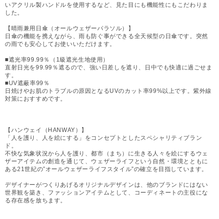
いアクリル製ハンドルを使用するなど、見た目にも機能性にもこだわりま
した。
【晴雨兼用日傘（オールウェザーパラソル）】
日傘の機能を携えながら、雨も防ぐ事ができる全天候型の日傘です。突然
の雨でも安心してお使いいただけます。
■遮光率99.99％（1級遮光生地使用）
直射日光を99.99％遮るので、強い日差しを遮り、日中でも快適に過ごせま
す。
■UV遮蔽率99％
日焼けやお肌のトラブルの原因となるUVのカット率99%以上です。紫外線
対策におすすめです。
【ハンウェイ（HANWAY）】
「人を護り、人を絵にする」をコンセプトとしたスペシャリティブラン
ド。
不快な気象状況から人を護り、都市（まち）に生きる人々を絵にするウェ
ザーアイテムの創造を通じて、ウェザーライフという自然・環境とともに
ある21世紀の”オールウェザーライフスタイル”の確立を目指しています。
デザイナーがつくりあげるオリジナルデザインは、他のブランドにはない
世界観を築き、ファッションアイテムとして、コーディネートの主役にな
る存在感を放ちます。