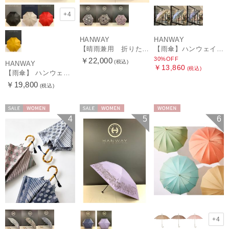
+4
HANWAY
HANWAY
【晴雨兼用 折りたたみ日傘】ハンウェイ（ＨＡＮＷＡＹ）Vestido de frida（べスティード・デ・フリーダ）
【雨傘】ハンウェイ (HANWAY) Lily CJ（リリー・シー・ジェー） 日本製 親骨：51～55cm
30%OFF
￥22,000
(税込)
HANWAY
￥13,860
(税込)
【雨傘】 ハンウェイ （HANWAY） Couturier クチュリエ 長傘 日本製
￥19,800
(税込)
セール
WOMEN
セール
WOMEN
WOMEN
4
5
6
+4