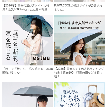
【2026年】日傘の選び方おすすめ特
FUWACOOLの特設サイトが公開され
集！遮光100%や折りたたみや軽量
ました。
「熱」を「断」ち、 涼を感じる - estaa
【2026】日傘おすすめ人気ランキング
断熱パラソル -
特集｜遮光100・晴雨兼用など徹底比
較！