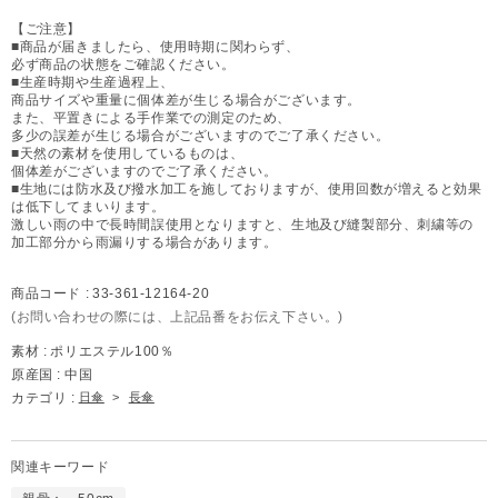
【ご注意】
■商品が届きましたら、使用時期に関わらず、
必ず商品の状態をご確認ください。
■生産時期や生産過程上、
商品サイズや重量に個体差が生じる場合がございます。
また、平置きによる手作業での測定のため、
多少の誤差が生じる場合がございますのでご了承ください。
■天然の素材を使用しているものは、
個体差がございますのでご了承ください。
■生地には防水及び撥水加工を施しておりますが、使用回数が増えると効果
は低下してまいります。
激しい雨の中で長時間誤使用となりますと、生地及び縫製部分、刺繍等の
加工部分から雨漏りする場合があります。
商品コード :
33-361-12164-20
(お問い合わせの際には、上記品番をお伝え下さい。)
素材 :
ポリエステル100％
原産国 :
中国
カテゴリ :
日傘
>
長傘
関連キーワード