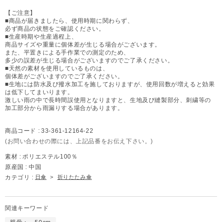
【ご注意】
■商品が届きましたら、使用時期に関わらず、
必ず商品の状態をご確認ください。
■生産時期や生産過程上、
商品サイズや重量に個体差が生じる場合がございます。
また、平置きによる手作業での測定のため、
多少の誤差が生じる場合がございますのでご了承ください。
■天然の素材を使用しているものは、
個体差がございますのでご了承ください。
■生地には防水及び撥水加工を施しておりますが、使用回数が増えると効果
は低下してまいります。
激しい雨の中で長時間誤使用となりますと、生地及び縫製部分、刺繍等の
加工部分から雨漏りする場合があります。
商品コード :
33-361-12164-22
(お問い合わせの際には、上記品番をお伝え下さい。)
素材 :
ポリエステル100％
原産国 :
中国
カテゴリ :
日傘
>
折りたたみ傘
関連キーワード