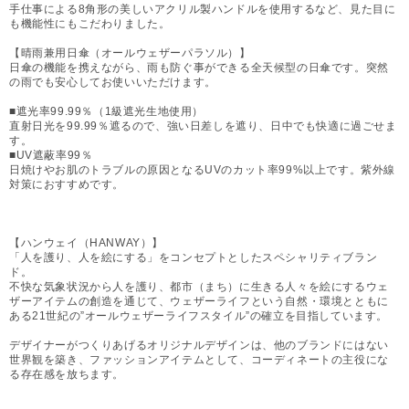
手仕事による8角形の美しいアクリル製ハンドルを使用するなど、見た目に
も機能性にもこだわりました。
【晴雨兼用日傘（オールウェザーパラソル）】
日傘の機能を携えながら、雨も防ぐ事ができる全天候型の日傘です。突然
の雨でも安心してお使いいただけます。
■遮光率99.99％（1級遮光生地使用）
直射日光を99.99％遮るので、強い日差しを遮り、日中でも快適に過ごせま
す。
■UV遮蔽率99％
日焼けやお肌のトラブルの原因となるUVのカット率99%以上です。紫外線
対策におすすめです。
【ハンウェイ（HANWAY）】
「人を護り、人を絵にする」をコンセプトとしたスペシャリティブラン
ド。
不快な気象状況から人を護り、都市（まち）に生きる人々を絵にするウェ
ザーアイテムの創造を通じて、ウェザーライフという自然・環境とともに
ある21世紀の”オールウェザーライフスタイル”の確立を目指しています。
デザイナーがつくりあげるオリジナルデザインは、他のブランドにはない
世界観を築き、ファッションアイテムとして、コーディネートの主役にな
る存在感を放ちます。