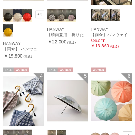
+4
HANWAY
HANWAY
【晴雨兼用 折りたたみ日傘】ハンウェイ（ＨＡＮＷＡＹ）Vestido de frida（べスティード・デ・フリーダ）
【雨傘】ハンウェイ (HANWAY) Lily CJ（リリー・シー・ジェー） 日本製 親骨：51～55cm
30%OFF
￥22,000
(税込)
HANWAY
￥13,860
(税込)
【雨傘】 ハンウェイ （HANWAY） Couturier クチュリエ 長傘 日本製
￥19,800
(税込)
セール
WOMEN
セール
WOMEN
WOMEN
4
5
6