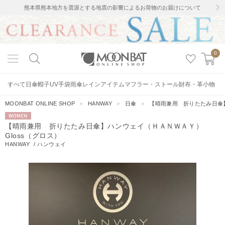
熊本県熊本地方を震源とする地震の影響によるお荷物のお届けについて
0
すべて
日傘
帽子
UV手袋
雨傘
レインアイテム
マフラー・ストール
財布・革小物
MOONBAT ONLINE SHOP
＞
HANWAY
＞
日傘
＞
【晴雨兼用 折りたたみ日傘】
WOMEN
【晴雨兼用 折りたたみ日傘】ハンウェイ（ＨＡＮＷＡＹ）
Gloss（グロス）
HANWAY
/
ハンウェイ
20