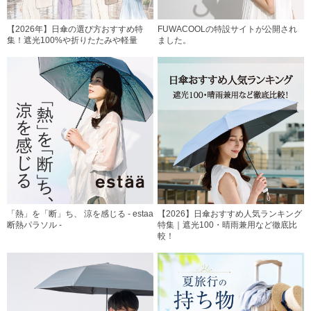
【2026年】日傘の選び方おすすめ特
FUWACOOLの特設サイトが公開され
集！遮光100%や折りたたみや軽量
ました。
「熱」を「断」ち、 涼を感じる - estaa
【2026】日傘おすすめ人気ランキング
断熱パラソル -
特集｜遮光100・晴雨兼用など徹底比
較！