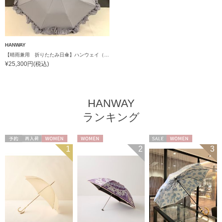
HANWAY
【晴雨兼用 折りたたみ日傘】ハンウェイ（ＨＡＮＷＡＹ）Gloss（グロス）
¥25,300円(税込)
HANWAY
ランキング
予約
再入荷
WOMEN
WOMEN
セール
WOMEN
1
2
3