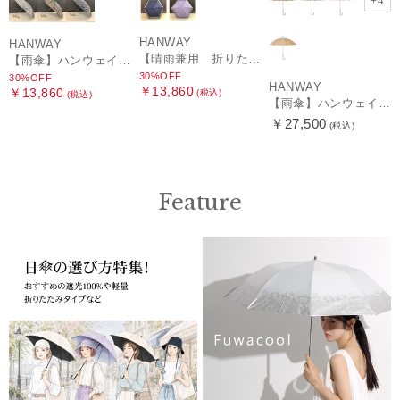
+4
HANWAY
HANWAY
【晴雨兼用 折りたたみ日傘】ハンウェイ（ＨＡＮＷＡＹ）HW street（ハンウェイ・ストリート）
【雨傘】ハンウェイ (HANWAY) Pカットジャカード Dot & Stripe mix CJ ドット・アンド・ストライプ・シー・ジェー ショート長傘 日本製
30%OFF
30%OFF
HANWAY
￥13,860
￥13,860
(税込)
(税込)
【雨傘】ハンウェイ （HANWAY ）真田耳（サナダミミ）長傘 日本製 カーボン骨
￥27,500
(税込)
Feature