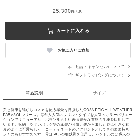
25,300
円(税込)
カートに入れる
お気に入りに追加
返品・キャンセルについて
ギフトラッピングについて
商品説明
サイズ
美と健康を追求しコスメを使う感覚を目指したCOSMETIC ALL-WEATHER
PARASOLシリーズ。毎年大人気のフリル・タイプを人気のカラーバリエー
ションでリニューアル。パラソルらしい表情豊かな質感の生地を採用して
います。収納しやすいバッグ型の傘袋が付属。袋から出した姿は小さな花
束のように可愛らしく、コーディネートのアクセントとしてそのまま持ち
歩くのもおすすめです。骨は50㎝の細鉄骨を使用し、ハンドルには職人の