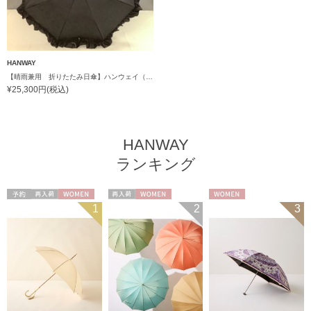
HANWAY
【晴雨兼用 折りたたみ日傘】ハンウェイ（ＨＡＮＷＡＹ）Gloss（グロス）
¥25,300円(税込)
HANWAY
ランキング
予約
再入荷
WOMEN
再入荷
WOMEN
WOMEN
1
2
3