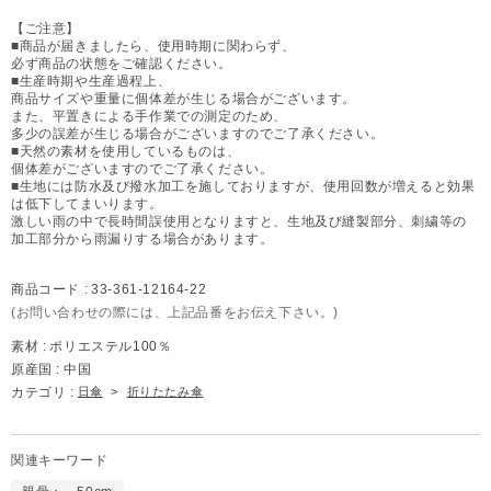
【ご注意】
■商品が届きましたら、使用時期に関わらず、
必ず商品の状態をご確認ください。
■生産時期や生産過程上、
商品サイズや重量に個体差が生じる場合がございます。
また、平置きによる手作業での測定のため、
多少の誤差が生じる場合がございますのでご了承ください。
■天然の素材を使用しているものは、
個体差がございますのでご了承ください。
■生地には防水及び撥水加工を施しておりますが、使用回数が増えると効果
は低下してまいります。
激しい雨の中で長時間誤使用となりますと、生地及び縫製部分、刺繍等の
加工部分から雨漏りする場合があります。
商品コード :
33-361-12164-22
(お問い合わせの際には、上記品番をお伝え下さい。)
素材 :
ポリエステル100％
原産国 :
中国
カテゴリ :
日傘
>
折りたたみ傘
関連キーワード