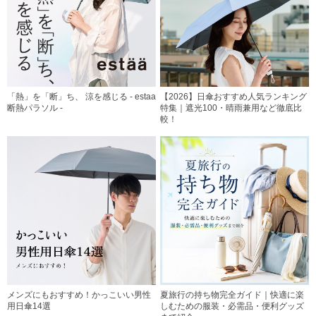
「熱」を「断」ち、 涼を感じる - estaa
【2026】日傘おすすめ人気ランキング
断熱パラソル -
特集｜遮光100・晴雨兼用など徹底比
較！
メンズにもおすすめ！かっこいい男性
夏旅行の持ち物完全ガイド｜快適に楽
用日傘14選
しむための服装・必需品・便利グッズ