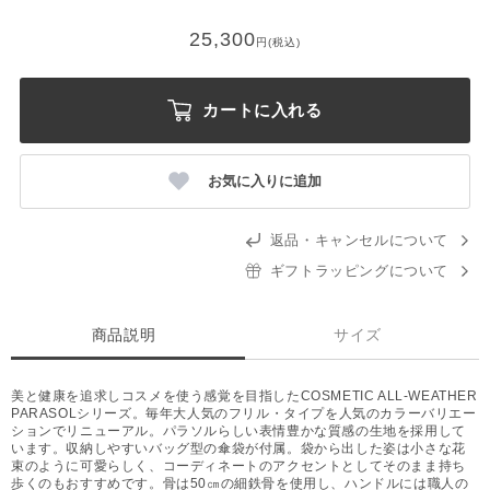
25,300
円(税込)
カートに入れる
お気に入りに追加
返品・キャンセルについて
ギフトラッピングについて
商品説明
サイズ
美と健康を追求しコスメを使う感覚を目指したCOSMETIC ALL-WEATHER
PARASOLシリーズ。毎年大人気のフリル・タイプを人気のカラーバリエー
ションでリニューアル。パラソルらしい表情豊かな質感の生地を採用して
います。収納しやすいバッグ型の傘袋が付属。袋から出した姿は小さな花
束のように可愛らしく、コーディネートのアクセントとしてそのまま持ち
歩くのもおすすめです。骨は50㎝の細鉄骨を使用し、ハンドルには職人の