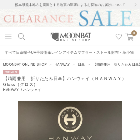
熊本県熊本地方を震源とする地震の影響によるお荷物のお届けについて
0
すべて
日傘
帽子
UV手袋
雨傘
レインアイテム
マフラー・ストール
財布・革小物
MOONBAT ONLINE SHOP
＞
HANWAY
＞
日傘
＞
【晴雨兼用 折りたたみ日傘】
WOMEN
【晴雨兼用 折りたたみ日傘】ハンウェイ（ＨＡＮＷＡＹ）
Gloss（グロス）
HANWAY
/
ハンウェイ
20