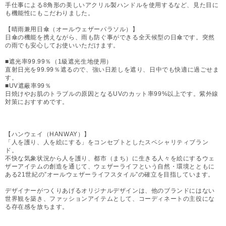
手仕事による8角形の美しいアクリル製ハンドルを使用するなど、見た目に
も機能性にもこだわりました。
【晴雨兼用日傘（オールウェザーパラソル）】
日傘の機能を携えながら、雨も防ぐ事ができる全天候型の日傘です。突然
の雨でも安心してお使いいただけます。
■遮光率99.99％（1級遮光生地使用）
直射日光を99.99％遮るので、強い日差しを遮り、日中でも快適に過ごせま
す。
■UV遮蔽率99％
日焼けやお肌のトラブルの原因となるUVのカット率99%以上です。紫外線
対策におすすめです。
【ハンウェイ（HANWAY）】
「人を護り、人を絵にする」をコンセプトとしたスペシャリティブラン
ド。
不快な気象状況から人を護り、都市（まち）に生きる人々を絵にするウェ
ザーアイテムの創造を通じて、ウェザーライフという自然・環境とともに
ある21世紀の”オールウェザーライフスタイル”の確立を目指しています。
デザイナーがつくりあげるオリジナルデザインは、他のブランドにはない
世界観を築き、ファッションアイテムとして、コーディネートの主役にな
る存在感を放ちます。