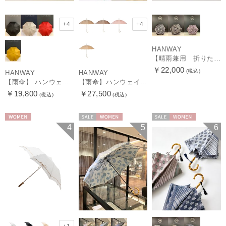
+4
+4
HANWAY
【晴雨兼用 折りたたみ日傘】ハンウェイ（ＨＡＮＷＡＹ）Vestido de frida（べスティード・デ・フリーダ）
￥22,000
(税込)
HANWAY
HANWAY
【雨傘】 ハンウェイ （HANWAY） Couturier クチュリエ 長傘 日本製
【雨傘】ハンウェイ （HANWAY ）真田耳（サナダミミ）長傘 日本製 カーボン骨
￥19,800
￥27,500
(税込)
(税込)
WOMEN
セール
WOMEN
セール
WOMEN
4
5
6