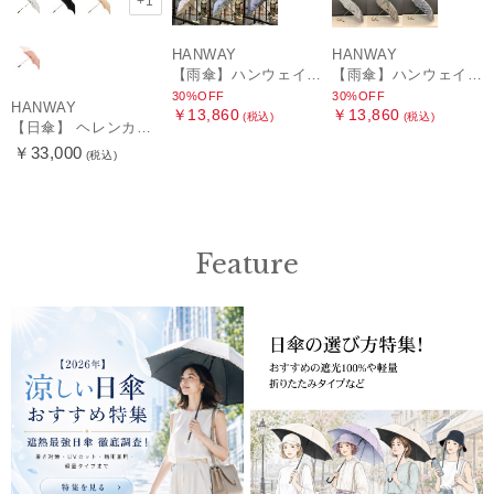
+1
HANWAY
HANWAY
【雨傘】ハンウェイ (HANWAY) Lily CJ（リリー・シー・ジェー） 日本製 親骨：51～55cm
【雨傘】ハンウェイ (HANWAY) Pカットジャカード Dot & Stripe mix CJ ドット・アンド・ストライプ・シー・ジェー ショート長傘 日本製
30%OFF
30%OFF
HANWAY
￥13,860
￥13,860
(税込)
(税込)
【日傘】 ヘレンカミンスキー（HELEN KAMINSKI） X ハンウェイ (HANWAY) コラボ プロヴァンスタイプ 麻無地 ラフィアコード 折りたたみ傘 曲がり手元 純パラソル
￥33,000
(税込)
Feature