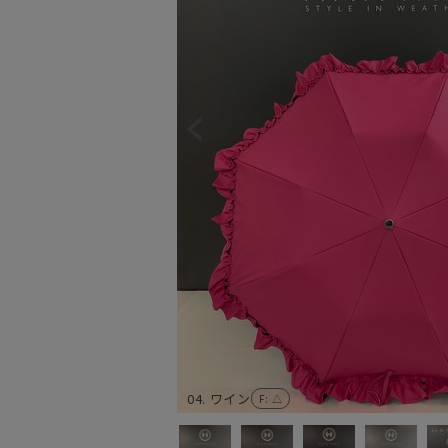
04. ワイン
F
: △