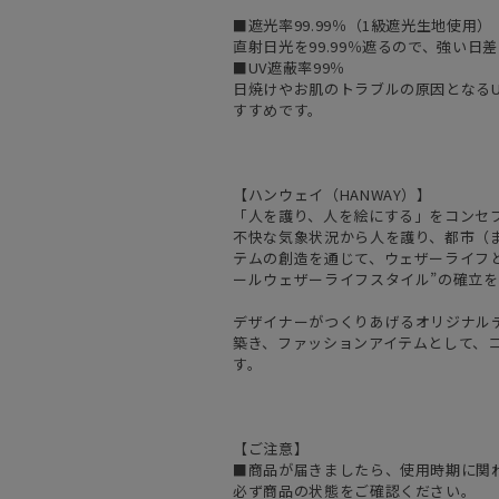
■遮光率99.99％（1級遮光生地使用）
直射日光を99.99％遮るので、強い
■UV遮蔽率99％
日焼けやお肌のトラブルの原因となるU
すすめです。
【ハンウェイ（HANWAY）】
「人を護り、人を絵にする」をコンセ
不快な気象状況から人を護り、都市（
テムの創造を通じて、ウェザーライフと
ールウェザーライフスタイル”の確立
デザイナーがつくりあげるオリジナル
築き、ファッションアイテムとして、
す。
【ご注意】
■商品が届きましたら、使用時期に関
必ず商品の状態をご確認ください。