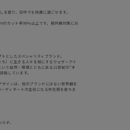
日差しを遮り、日中でも快適に過ごせます。
Vのカット率99%以上です。紫外線対策にお
プトとしたスペシャリティブランド。
まち）に生きる人々を絵にするウェザーアイ
いう自然・環境とともにある21世紀の”オ
を目指しています。
デザインは、他のブランドにはない世界観を
コーディネートの主役になる存在感を放ちま
わらず、