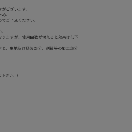
合がございます。
ため、
のでご了承ください。
い。
おりますが、使用回数が増えると効果は低下
すと、生地及び縫製部分、刺繍等の加工部分
え下さい。)