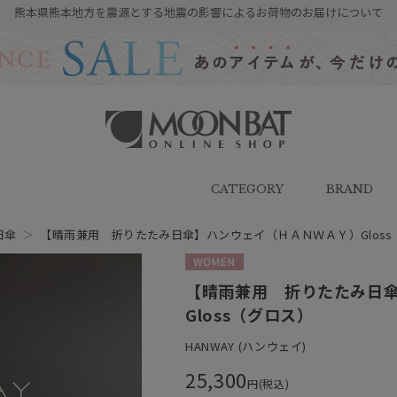
熊本県熊本地方を震源とする地震の影響によるお荷物のお届けについて
雨傘・日傘・マフラー・ストール・
帽子の通販｜MOONBAT ONLINE
SHOP（ムーンバットオンラインシ
CATEGORY
BRAND
ョップ）
日傘
＞
【晴雨兼用 折りたたみ日傘】ハンウェイ（ＨＡＮＷＡＹ）Gloss
WOMEN
【晴雨兼用 折りたたみ日
Gloss（グロス）
HANWAY (ハンウェイ)
25,300
円(税込)