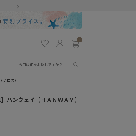
Gmailをお使いのお客様
0
お気
ロ
カー
に入
グ
ト
り
イ
ン
検
索
（グロス）
傘】ハンウェイ（ＨＡＮＷＡＹ）