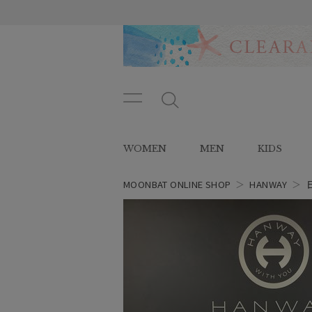
メニ
メ
ュー
ニ
ボタ
ュ
WOMEN
MEN
KIDS
ン
ー
ボ
タ
MOONBAT ONLINE SHOP
＞
HANWAY
＞
ン