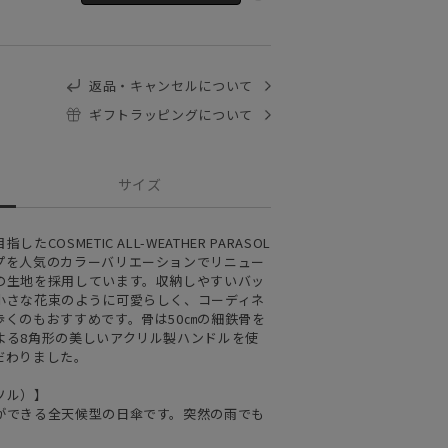
返品・キャンセルについて
ギフトラッピングについて
サイズ
OSMETIC ALL-WEATHER PARASOL
プを人気のカラーバリエーションでリニュー
の生地を採用しています。収納しやすいバッ
小さな花束のように可愛らしく、コーディネ
歩くのもおすすめです。骨は50㎝の細鉄骨を
よる8角形の美しいアクリル製ハンドルを使
だわりました。
ソル）】
ができる全天候型の日傘です。突然の雨でも