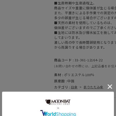
■生産時期や生産過程上、
商品サイズや重量に個体差が生じる場
また、平置きによる手作業での測定の
多少の誤差が生じる場合がございます
■天然の素材を使用しているものは、
個体差がございますのでご了承くださ
■生地には防水及び撥水加工を施して
してまいります。
激しい雨の中で長時間誤使用となりま
から雨漏りする場合があります。
商品コード :
33-361-12164-22
(お問い合わせの際には、上記品番をお伝
素材 :
ポリエステル100％
原産国 :
中国
カテゴリ :
日傘
>
折りたたみ傘
関連キーワード
親骨：～50cm