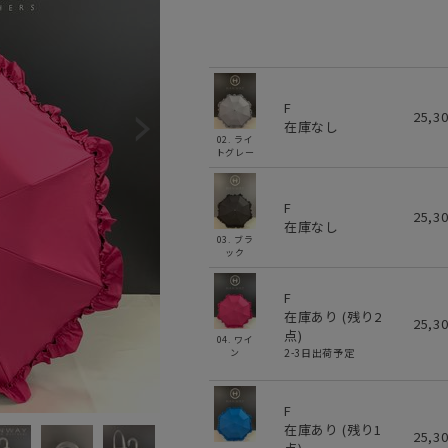
F
25,3
在庫なし
02. ライ
トグレー
F
25,3
在庫なし
03. ブラ
ック
F
在庫あり (残り
2
25,3
点)
04. ワイ
2-3日出荷予定
ン
F
在庫あり (残り
1
25,3