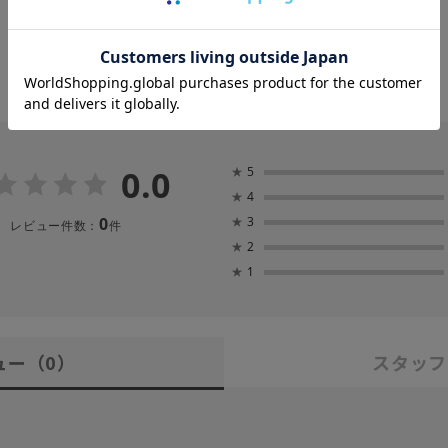
0.0
★
5
★
4
0
★
3
レビュー件数：
件
★
2
★
1
ュー
（0）
スタッフ