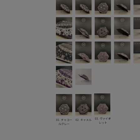
03. ヴァイオ
01. チャコー
02. キャメル
レット
ルグレー