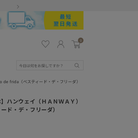
Gmailをお使いのお客様
0
お気
ロ
カー
に入
グ
ト
り
イ
ン
検
索
de frida（べスティード・デ・フリーダ）
傘】ハンウェイ（ＨＡＮＷＡＹ）
べスティード・デ・フリーダ）