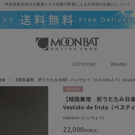
熊本県熊本地方を震源とする地震の影響によるお荷物のお届けについて
雨傘・日傘・マフラー・ストール・
帽子の通販｜MOONBAT ONLINE
SHOP（ムーンバットオンラインシ
CATEGORY
BRAND
ョップ）
日傘
＞
【晴雨兼用 折りたたみ日傘】ハンウェイ（ＨＡＮＷＡＹ）Vestido 
WOMEN
【晴雨兼用 折りたたみ日
Vestido de frida（
HANWAY (ハンウェイ)
22,000
円(税込)