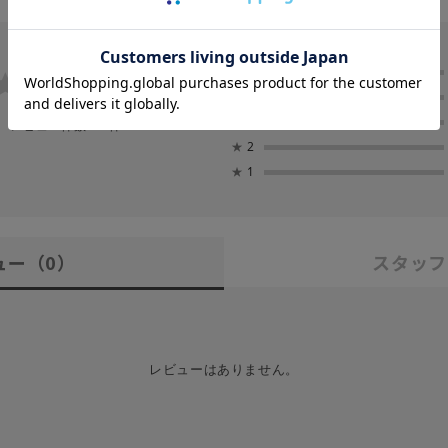
0.0
★
5
★
4
0
★
3
レビュー件数：
件
★
2
★
1
ュー
（0）
スタッフ
レビューはありません。