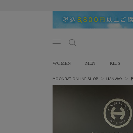
メニ
メ
ュー
ニ
ボタ
ュ
WOMEN
MEN
KIDS
ン
ー
ボ
タ
MOONBAT ONLINE SHOP
＞
HANWAY
＞
ン