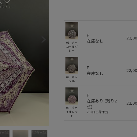
F
22,0
在庫なし
01. チャ
コールグ
レー
F
22,0
在庫なし
02. キャ
メル
F
在庫あり (残り
2
22,0
点)
03. ヴァ
2-3日出荷予定
イオレッ
ト