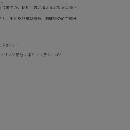
い。
おりますが、使用回数が増えると効果は低下
すと、生地及び縫製部分、刺繍等の加工部分
え下さい。)
フリンジ部分：ポリエステル100％