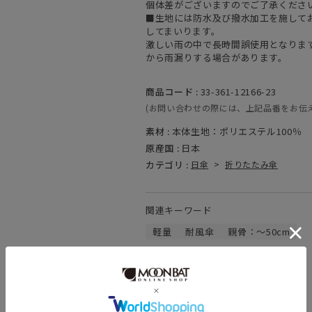
個体差がございますのでご了承くださ
■生地には防水及び撥水加工を施して
してまいります。
激しい雨の中で長時間誤使用となりま
から雨漏りする場合があります。
商品コード :
33-361-12166-23
(お問い合わせの際には、上記品番をお伝
素材 :
本体生地：ポリエステル100％ 
原産国 :
日本
カテゴリ :
日傘
>
折りたたみ傘
関連キーワード
軽量
耐風傘
親骨：～50cm