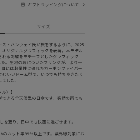
ギフトラッピングについて
サイズ
ス・ハンウェイ氏が旅をするように、2025
、オリジナルグラフィックを表現。本モデル
される刺繍をモチーフとしたグラフィック
した。生地の端についたフリンジが、より一
。骨には軽量性に優れたカーボンファイバー
とかわいいドーム型で、いつでも持ち歩きたく
しました。
ソル）】
ができる全天候型の日傘です。突然の雨でも
日差しを遮り、日中でも快適に過ごせます。
Vのカット率99%以上です。紫外線対策にお