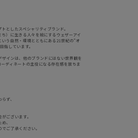
プトとしたスペシャリティブランド。
まち）に生きる人々を絵にするウェザーアイ
いう自然・環境とともにある21世紀の”オ
を目指しています。
デザインは、他のブランドにはない世界観を
コーディネートの主役になる存在感を放ちま
わらず、
合がございます。
ため、
のでご了承ください。