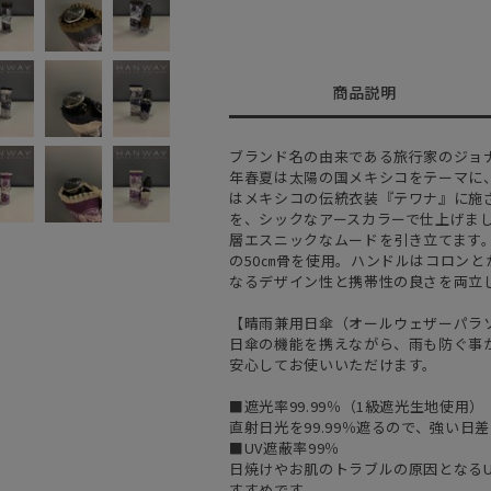
商品説明
ブランド名の由来である旅行家のジョナ
年春夏は太陽の国メキシコをテーマに
はメキシコの伝統衣装『テワナ』に施
を、シックなアースカラーで仕上げま
層エスニックなムードを引き立てます
の50㎝骨を使用。ハンドルはコロン
なるデザイン性と携帯性の良さを両立
【晴雨兼用日傘（オールウェザーパラ
日傘の機能を携えながら、雨も防ぐ事
安心してお使いいただけます。
■遮光率99.99％（1級遮光生地使用）
直射日光を99.99％遮るので、強い
■UV遮蔽率99％
日焼けやお肌のトラブルの原因となるU
すすめです。