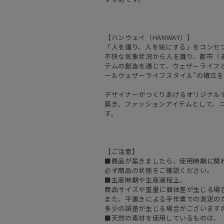
【ハンウェイ（HANWAY）】
「人を護り、人を絵にする」をコンセ
不快な気象状況から人を護り、都市（
テムの創造を通じて、ウェザーライフと
ールウェザーライフスタイル”の確立
デザイナーがつくりあげるオリジナル
築き、ファッションアイテムとして、
す。
【ご注意】
■商品が届きましたら、使用時期に関
必ず商品の状態をご確認ください。
■生産時期や生産過程上、
商品サイズや重量に個体差が生じる場
また、平置きによる手作業での測定の
多少の誤差が生じる場合がございます
■天然の素材を使用しているものは、