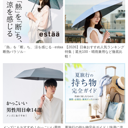
「熱」を「断」ち、 涼を感じる - estaa
【2026】日傘おすすめ人気ランキング
断熱パラソル -
特集｜遮光100・晴雨兼用など徹底比
較！
メンズにもおすすめ！かっこいい男性
夏旅行の持ち物完全ガイド｜快適に楽