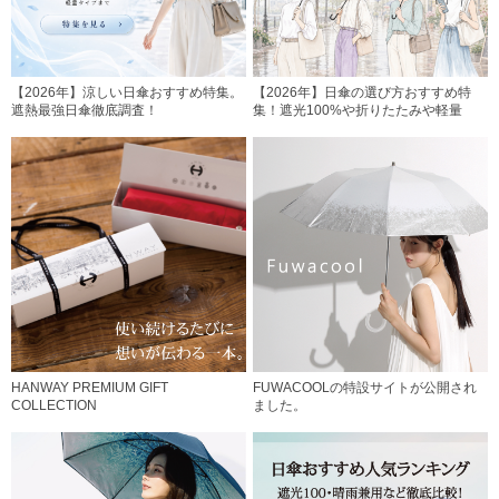
【2026年】涼しい日傘おすすめ特集。
【2026年】日傘の選び方おすすめ特
遮熱最強日傘徹底調査！
集！遮光100%や折りたたみや軽量
HANWAY PREMIUM GIFT
FUWACOOLの特設サイトが公開され
COLLECTION
ました。