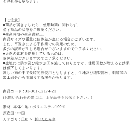
る存在感を放ちます。
【ご注意】
■商品が届きましたら、使用時期に関わらず、
必ず商品の状態をご確認ください。
■生産時期や生産過程上、
商品サイズや重量に個体差が生じる場合がございます。
また、平置きによる手作業での測定のため、
多少の誤差が生じる場合がございますのでご了承ください。
■天然の素材を使用しているものは、
個体差がございますのでご了承ください。
■生地には防水及び撥水加工を施しておりますが、使用回数が増えると効果
は低下してまいります。
激しい雨の中で長時間誤使用となりますと、生地及び縫製部分、刺繍等の
加工部分から雨漏りする場合があります。
商品コード :
33-361-12174-23
(お問い合わせの際には、上記品番をお伝え下さい。)
素材 :
本体生地：ポリエステル100％
原産国 :
中国
カテゴリ :
日傘
>
折りたたみ傘