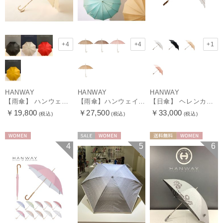
+4
+4
+1
HANWAY
HANWAY
HANWAY
【雨傘】 ハンウェイ （HANWAY） Couturier クチュリエ 長傘 日本製
【雨傘】ハンウェイ （HANWAY ）真田耳（サナダミミ）長傘 日本製 カーボン骨
【日傘】 ヘレンカミンスキー（HELEN KAMINSKI） X ハンウェイ (HANWAY) コラボ プロヴァンスタイプ 麻無地 ラフィアコード 折りたたみ傘 曲がり手元 純パラソル
￥19,800
￥27,500
￥33,000
(税込)
(税込)
(税込)
WOMEN
セール
WOMEN
送料無料
WOMEN
4
5
6