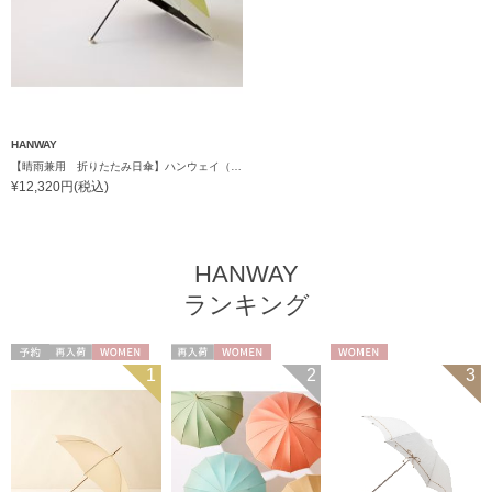
HANWAY
【晴雨兼用 折りたたみ日傘】ハンウェイ（ＨＡＮＷＡＹ）Contour border（コントゥアー・ボーダー)
¥12,320円(税込)
HANWAY
ランキング
予約
再入荷
WOMEN
再入荷
WOMEN
WOMEN
1
2
3