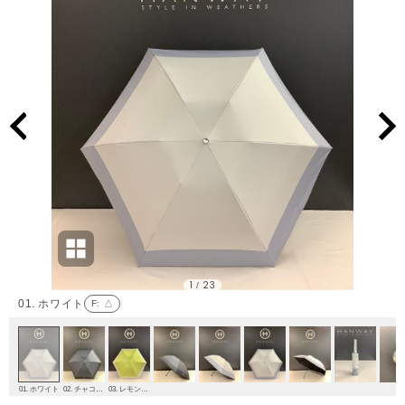
1
23
/
01. ホワイト
F
: △
01. ホワイト
02. チャコールグレー
03. レモンイエロー