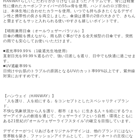
HANWAYらしいこだわりがさりげなく詰まったアイテムです。骨には軽量
性に優れたカーボンファイバーの55㎝骨を使用。ハンドルのロゴ部分に
は、本体生地に合わせたカラーを使用。いつでも持ち歩きたくなるデザイ
ン性と携帯性の良さを両立しました。傘袋は通常の2倍の大きさで、きちん
と畳まずともサッと入れられる使いやすさも嬉しいポイントです。
【晴雨兼用日傘（オールウェザーパラソル）】
日傘の機能を携えながら、雨も防ぐ事ができる全天候型の日傘です。突然
の雨でも安心してお使いいただけます。
■遮光率99.99％（1級遮光生地使用）
直射日光を99.99％遮るので、強い日差しを遮り、日中でも快適に過ごせま
す。
■UV遮蔽率99％
日焼けやお肌のトラブルの原因となるUVのカット率99%以上です。紫外線
対策におすすめです。
【ハンウェイ（HANWAY）】
「人を護り、人を絵にする」をコンセプトとしたスペシャリティブラン
ド。
不快な気象状況から人を護り、都市（まち）に生きる人々を絵にするウェ
ザーアイテムの創造を通じて、ウェザーライフという自然・環境とともに
ある21世紀の”オールウェザーライフスタイル”の確立を目指しています。
デザイナーがつくりあげるオリジナルデザインは、他のブランドにはない
世界観を築き、ファッションアイテムとして、コーディネートの主役にな