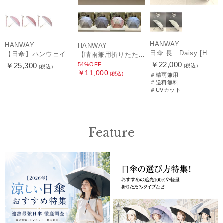
HANWAY
HANWAY
HANWAY
日傘 長｜Daisy [HANWAY]
【日傘】ハンウェイ (HANWAY) Pシエスタ 白ラミネート ナチュラルカラー 長傘 オールウェザー 遮光 竹手元 晴雨兼用 UV 日本製
【晴雨兼用折りたたみ日傘】ハンウェイ (HANWAY) Socal Gir（ソーカル・ガール） 暑さ対策、紫外線対策、親骨：～50cm 雨の日OK 遮光 UV 晴雨兼用
￥22,000
54%OFF
￥25,300
(税込)
(税込)
￥11,000
(税込)
＃晴雨兼用
＃送料無料
＃UVカット
Feature