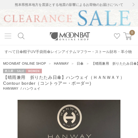
熊本県熊本地方を震源とする地震の影響によるお荷物のお届けについて
0
すべて
日傘
帽子
UV手袋
雨傘
レインアイテム
マフラー・ストール
財布・革小物
MOONBAT ONLINE SHOP
＞
HANWAY
＞
日傘
＞
【晴雨兼用 折りたたみ日傘】ハ
再入荷
セー
WOMEN
【晴雨兼用 折りたたみ日傘】ハンウェイ（ＨＡＮＷＡＹ）
ル
Contour border（コントゥアー・ボーダー)
HANWAY
/
ハンウェイ
7