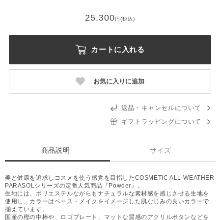
25,300
円(税込)
カートに入れる
お気に入りに追加
返品・キャンセルについて
ギフトラッピングについて
商品説明
サイズ
美と健康を追求しコスメを使う感覚を目指したCOSMETIC ALL-WEATHER
PARASOLシリーズの定番人気商品『Powder』。
生地には、ポリエステルながらもナチュラルな素材感を感じさせる生地を
使用し、カラーはベース・メイクをイメージした肌なじみの良いカラーで
揃えています。
国産の樫の中棒や、ロゴプレート、マットな質感のアクリルボタンなどを