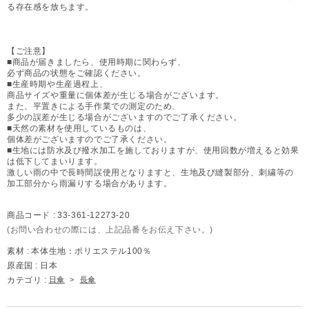
る存在感を放ちます。
【ご注意】
■商品が届きましたら、使用時期に関わらず、
必ず商品の状態をご確認ください。
■生産時期や生産過程上、
商品サイズや重量に個体差が生じる場合がございます。
また、平置きによる手作業での測定のため、
多少の誤差が生じる場合がございますのでご了承ください。
■天然の素材を使用しているものは、
個体差がございますのでご了承ください。
■生地には防水及び撥水加工を施しておりますが、使用回数が増えると効果
は低下してまいります。
激しい雨の中で長時間誤使用となりますと、生地及び縫製部分、刺繍等の
加工部分から雨漏りする場合があります。
商品コード :
33-361-12273-20
(お問い合わせの際には、上記品番をお伝え下さい。)
素材 :
本体生地：ポリエステル100％
原産国 :
日本
カテゴリ :
日傘
>
長傘