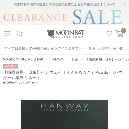
熊本県熊本地方を震源とする地震の影響によるお荷物のお届けについて
0
すべて
日傘
帽子
UV手袋
雨傘
レインアイテム
マフラー・ストール
財布・革小物
MOONBAT ONLINE SHOP
＞
HANWAY
＞
日傘
＞
【晴雨兼用 日傘】ハンウェイ
WOMEN
【晴雨兼用 日傘】ハンウェイ（ＨＡＮＷＡＹ）Powder（パウ
ダー）黒ラミネート
HANWAY
/
ハンウェイ
8