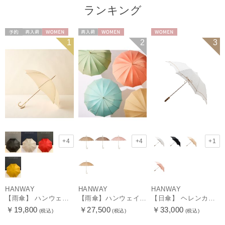
ランキング
予約
再入荷
WOMEN
再入荷
WOMEN
WOMEN
1
2
3
+4
+4
+1
HANWAY
HANWAY
HANWAY
【雨傘】 ハンウェイ （HANWAY） Couturier クチュリエ 長傘 日本製
【雨傘】ハンウェイ （HANWAY ）真田耳（サナダミミ）長傘 日本製 カーボン骨
【日傘】 ヘレンカミンスキー（HELEN KAMINSKI） X ハンウェイ (HANWAY) コラボ プロヴァンスタイプ 麻無地 ラフィアコード 折りたたみ傘 曲がり手元 純パラソル
￥19,800
￥27,500
￥33,000
(税込)
(税込)
(税込)