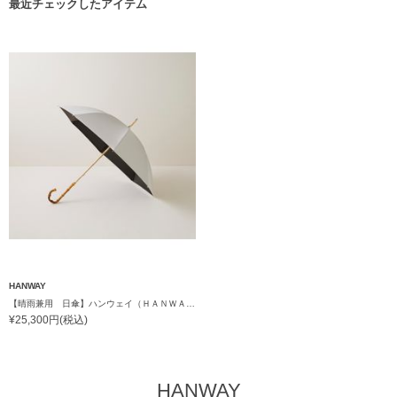
最近チェックしたアイテム
HANWAY
【晴雨兼用 日傘】ハンウェイ（ＨＡＮＷＡＹ）Powder（パウダー）黒ラミネート
¥25,300円(税込)
HANWAY