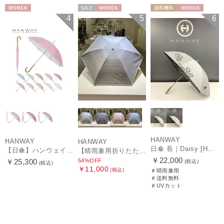
WOMEN
セール
WOMEN
送料無料
WOMEN
4
5
6
HANWAY
HANWAY
HANWAY
日傘 長｜Daisy [HANWAY]
【日傘】ハンウェイ (HANWAY) Pシエスタ 白ラミネート ナチュラルカラー 長傘 オールウェザー 遮光 竹手元 晴雨兼用 UV 日本製
【晴雨兼用折りたたみ日傘】ハンウェイ (HANWAY) Socal Gir（ソーカル・ガール） 暑さ対策、紫外線対策、親骨：～50cm 雨の日OK 遮光 UV 晴雨兼用
￥22,000
54%OFF
￥25,300
(税込)
(税込)
￥11,000
(税込)
＃晴雨兼用
＃送料無料
＃UVカット