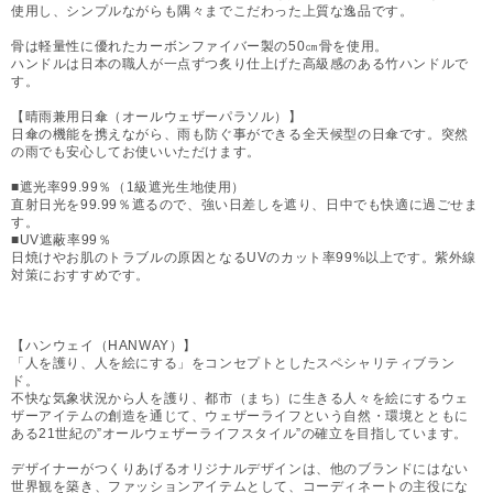
使用し、シンプルながらも隅々までこだわった上質な逸品です。
骨は軽量性に優れたカーボンファイバー製の50㎝骨を使用。
ハンドルは日本の職人が一点ずつ炙り仕上げた高級感のある竹ハンドルで
す。
【晴雨兼用日傘（オールウェザーパラソル）】
日傘の機能を携えながら、雨も防ぐ事ができる全天候型の日傘です。突然
の雨でも安心してお使いいただけます。
■遮光率99.99％（1級遮光生地使用）
直射日光を99.99％遮るので、強い日差しを遮り、日中でも快適に過ごせま
す。
■UV遮蔽率99％
日焼けやお肌のトラブルの原因となるUVのカット率99%以上です。紫外線
対策におすすめです。
【ハンウェイ（HANWAY）】
「人を護り、人を絵にする」をコンセプトとしたスペシャリティブラン
ド。
不快な気象状況から人を護り、都市（まち）に生きる人々を絵にするウェ
ザーアイテムの創造を通じて、ウェザーライフという自然・環境とともに
ある21世紀の”オールウェザーライフスタイル”の確立を目指しています。
デザイナーがつくりあげるオリジナルデザインは、他のブランドにはない
世界観を築き、ファッションアイテムとして、コーディネートの主役にな