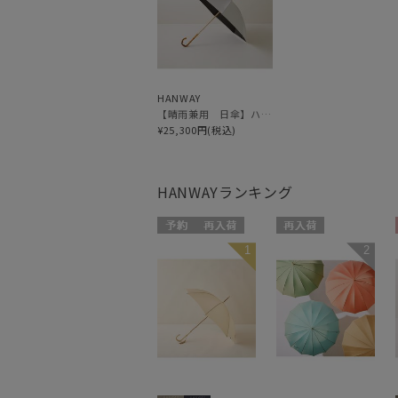
HANWAY
【晴雨兼用 日傘】ハンウェイ（ＨＡＮＷＡＹ）Powder（パウダー）黒ラミネート
¥25,300円(税込)
HANWAY
ランキング
予約
再入荷
再入荷
1
2
WOMEN
WOMEN