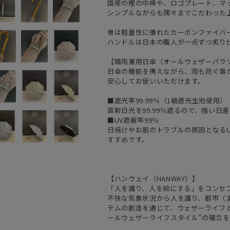
国産の樫の中棒や、ロゴプレート、マ
シンプルながらも隅々までこだわった
骨は軽量性に優れたカーボンファイバー
ハンドルは日本の職人が一点ずつ炙り
【晴雨兼用日傘（オールウェザーパラ
日傘の機能を携えながら、雨も防ぐ事
安心してお使いいただけます。
■遮光率99.99％（1級遮光生地使用）
直射日光を99.99％遮るので、強い
■UV遮蔽率99％
日焼けやお肌のトラブルの原因となるU
すすめです。
【ハンウェイ（HANWAY）】
「人を護り、人を絵にする」をコンセ
不快な気象状況から人を護り、都市（
テムの創造を通じて、ウェザーライフと
ールウェザーライフスタイル”の確立