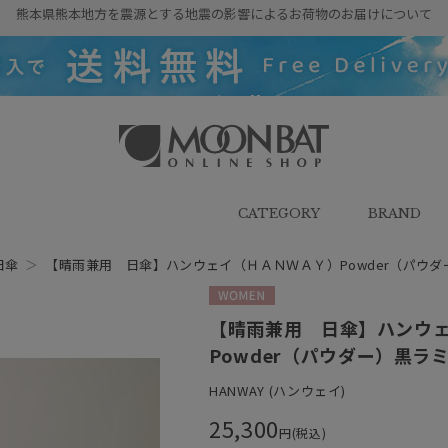
熊本県熊本地方を震源とする地震の影響によるお荷物のお届けについて
雨傘・日傘・マフラー・ストール・
帽子の通販｜MOONBAT ONLINE
SHOP（ムーンバットオンラインシ
CATEGORY
BRAND
ョップ）
日傘
＞
【晴雨兼用 日傘】ハンウェイ（ＨＡＮＷＡＹ）Powder（パウ
WOMEN
【晴雨兼用 日傘】ハンウ
Powder（パウダー）黒ラ
HANWAY (ハンウェイ)
25,300
円(税込)