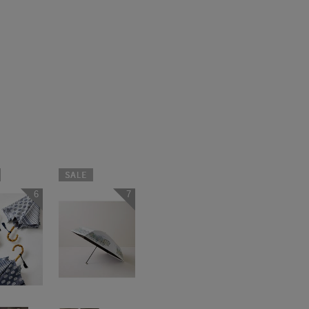
セール
6
7
N
WOMEN