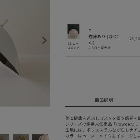
F
在庫あり (残り
1
25,3
点)
03.ロー
2-3日出荷予定
ズピンク
商品説明
美と健康を追求しコスメを使う感覚を目指したC
シリーズの定番人気商品『Powder』
生地には、ポリエステルながらもナチ
カラーはベース・メイクをイメージし