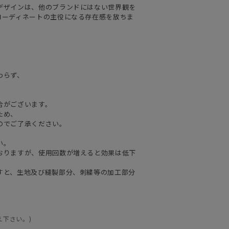
デザインは、他のブランドにはない世界観を
コーディネートの主役になる存在感を放ちま
わらず、
合がございます。
ため、
のでご了承ください。
い。
おりますが、使用回数が増えると効果は低下
すと、生地及び縫製部分、刺繍等の加工部分
え下さい。)