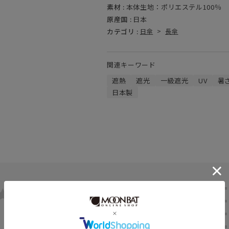
素材 :
本体生地：ポリエステル100％
原産国 :
日本
カテゴリ :
日傘
>
長傘
関連キーワード
遮熱
遮光
一級遮光
UV
暑
日本製
0.0
★
5
★
4
0
★
3
レビュー件数：
件
★
2