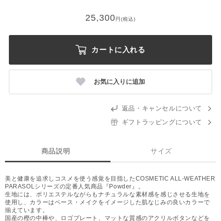
25,300
円(税込)
カートに入れる
お気に入りに追加
返品・キャンセルについて
ギフトラッピングについて
商品説明
サイズ
美と健康を追求しコスメを使う感覚を目指したCOSMETIC ALL-WEATHER
PARASOLシリーズの定番人気商品『Powder』。
生地には、ポリエステルながらもナチュラルな素材感を感じさせる生地を
使用し、カラーはベース・メイクをイメージした肌なじみの良いカラーで
揃えています。
国産の樫の中棒や、ロゴプレート、マットな質感のアクリルボタンなどを