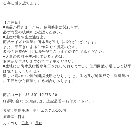
る存在感を放ちます。
【ご注意】
■商品が届きましたら、使用時期に関わらず、
必ず商品の状態をご確認ください。
■生産時期や生産過程上、
商品サイズや重量に個体差が生じる場合がございます。
また、平置きによる手作業での測定のため、
多少の誤差が生じる場合がございますのでご了承ください。
■天然の素材を使用しているものは、
個体差がございますのでご了承ください。
■生地には防水及び撥水加工を施しておりますが、使用回数が増えると効果
は低下してまいります。
激しい雨の中で長時間誤使用となりますと、生地及び縫製部分、刺繍等の
加工部分から雨漏りする場合があります。
商品コード :
33-361-12273-20
(お問い合わせの際には、上記品番をお伝え下さい。)
素材 :
本体生地：ポリエステル100％
原産国 :
日本
カテゴリ :
日傘
>
長傘