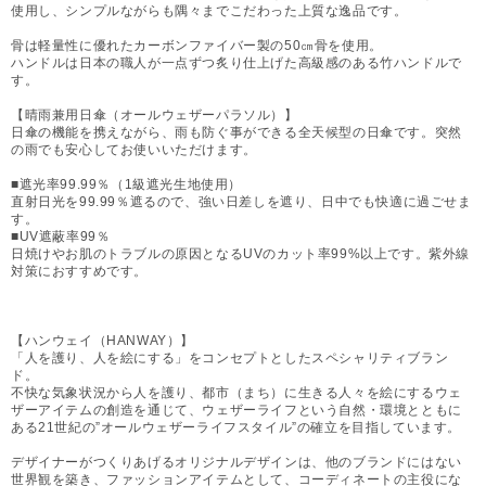
使用し、シンプルながらも隅々までこだわった上質な逸品です。
骨は軽量性に優れたカーボンファイバー製の50㎝骨を使用。
ハンドルは日本の職人が一点ずつ炙り仕上げた高級感のある竹ハンドルで
す。
【晴雨兼用日傘（オールウェザーパラソル）】
日傘の機能を携えながら、雨も防ぐ事ができる全天候型の日傘です。突然
の雨でも安心してお使いいただけます。
■遮光率99.99％（1級遮光生地使用）
直射日光を99.99％遮るので、強い日差しを遮り、日中でも快適に過ごせま
す。
■UV遮蔽率99％
日焼けやお肌のトラブルの原因となるUVのカット率99%以上です。紫外線
対策におすすめです。
【ハンウェイ（HANWAY）】
「人を護り、人を絵にする」をコンセプトとしたスペシャリティブラン
ド。
不快な気象状況から人を護り、都市（まち）に生きる人々を絵にするウェ
ザーアイテムの創造を通じて、ウェザーライフという自然・環境とともに
ある21世紀の”オールウェザーライフスタイル”の確立を目指しています。
デザイナーがつくりあげるオリジナルデザインは、他のブランドにはない
世界観を築き、ファッションアイテムとして、コーディネートの主役にな