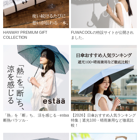
HANWAY PREMIUM GIFT
FUWACOOLの特設サイトが公開され
COLLECTION
ました。
「熱」を「断」ち、 涼を感じる - estaa
【2026】日傘おすすめ人気ランキング
断熱パラソル -
特集｜遮光100・晴雨兼用など徹底比
較！