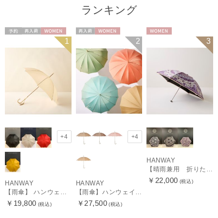
ランキング
予約
再入荷
WOMEN
再入荷
WOMEN
WOMEN
1
2
3
+4
+4
HANWAY
【晴雨兼用 折りたたみ日傘】ハンウェイ（ＨＡＮＷＡＹ）Vestido de frida（べスティード・デ・フリーダ）
￥22,000
(税込)
HANWAY
HANWAY
【雨傘】 ハンウェイ （HANWAY） Couturier クチュリエ 長傘 日本製
【雨傘】ハンウェイ （HANWAY ）真田耳（サナダミミ）長傘 日本製 カーボン骨
￥19,800
￥27,500
(税込)
(税込)