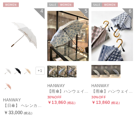
WOMEN
セール
WOMEN
セール
WOMEN
4
5
6
+1
HANWAY
HANWAY
【雨傘】ハンウェイ (HANWAY) Lily CJ（リリー・シー・ジェー） 日本製 親骨：51～55cm
【雨傘】ハンウェイ (HANWAY) Pカットジャカード Dot & Stripe mix CJ ドット・アンド・ストライプ・シー・ジェー ショート長傘 日本製
30%OFF
30%OFF
HANWAY
￥13,860
￥13,860
(税込)
(税込)
【日傘】 ヘレンカミンスキー（HELEN KAMINSKI） X ハンウェイ (HANWAY) コラボ プロヴァンスタイプ 麻無地 ラフィアコード 折りたたみ傘 曲がり手元 純パラソル
￥33,000
(税込)