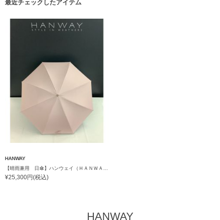
最近チェックしたアイテム
HANWAY
【晴雨兼用 日傘】ハンウェイ（ＨＡＮＷＡＹ）Powder（パウダー）黒ラミネート
¥25,300円(税込)
HANWAY