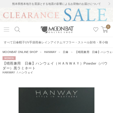
熊本県熊本地方を震源とする地震の影響によるお荷物のお届けについて
0
すべて
日傘
帽子
UV手袋
雨傘
レインアイテム
マフラー・ストール
財布・革小物
MOONBAT ONLINE SHOP
＞
HANWAY
＞
日傘
＞
【晴雨兼用 日傘】ハンウェイ
WOMEN
【晴雨兼用 日傘】ハンウェイ（ＨＡＮＷＡＹ）Powder（パウ
ダー）黒ラミネート
HANWAY
/
ハンウェイ
8