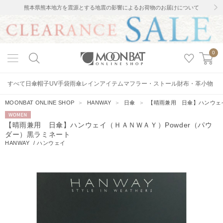
熊本県熊本地方を震源とする地震の影響によるお荷物のお届けについて
0
すべて
日傘
帽子
UV手袋
雨傘
レインアイテム
マフラー・ストール
財布・革小物
MOONBAT ONLINE SHOP
＞
HANWAY
＞
日傘
＞
【晴雨兼用 日傘】ハンウェイ
WOMEN
【晴雨兼用 日傘】ハンウェイ（ＨＡＮＷＡＹ）Powder（パウ
ダー）黒ラミネート
HANWAY
/
ハンウェイ
8