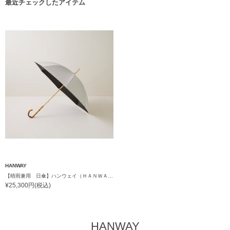
最近チェックしたアイテム
HANWAY
【晴雨兼用 日傘】ハンウェイ（ＨＡＮＷＡＹ）Powder（パウダー）黒ラミネート
¥25,300円(税込)
HANWAY