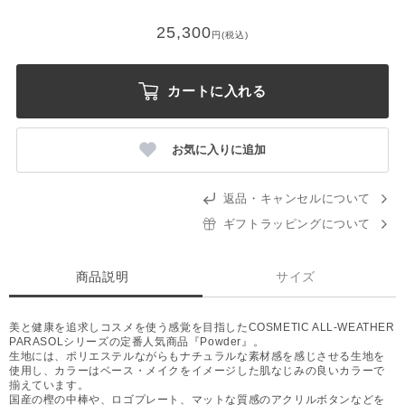
25,300
円(税込)
カートに入れる
お気に入りに追加
返品・キャンセルについて
ギフトラッピングについて
商品説明
サイズ
美と健康を追求しコスメを使う感覚を目指したCOSMETIC ALL-WEATHER
PARASOLシリーズの定番人気商品『Powder』。
生地には、ポリエステルながらもナチュラルな素材感を感じさせる生地を
使用し、カラーはベース・メイクをイメージした肌なじみの良いカラーで
揃えています。
国産の樫の中棒や、ロゴプレート、マットな質感のアクリルボタンなどを