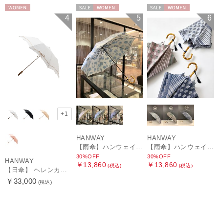
WOMEN
セール
WOMEN
セール
WOMEN
4
5
6
+1
HANWAY
HANWAY
【雨傘】ハンウェイ (HANWAY) Lily CJ（リリー・シー・ジェー） 日本製 親骨：51～55cm
【雨傘】ハンウェイ (HANWAY) Pカットジャカード Dot & Stripe mix CJ ドット・アンド・ストライプ・シー・ジェー ショート長傘 日本製
30%OFF
30%OFF
HANWAY
￥13,860
￥13,860
(税込)
(税込)
【日傘】 ヘレンカミンスキー（HELEN KAMINSKI） X ハンウェイ (HANWAY) コラボ プロヴァンスタイプ 麻無地 ラフィアコード 折りたたみ傘 曲がり手元 純パラソル
￥33,000
(税込)