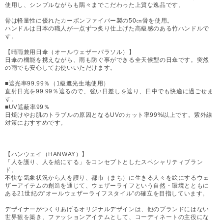
使用し、シンプルながらも隅々までこだわった上質な逸品です。
骨は軽量性に優れたカーボンファイバー製の50㎝骨を使用。
ハンドルは日本の職人が一点ずつ炙り仕上げた高級感のある竹ハンドルで
す。
【晴雨兼用日傘（オールウェザーパラソル）】
日傘の機能を携えながら、雨も防ぐ事ができる全天候型の日傘です。突然
の雨でも安心してお使いいただけます。
■遮光率99.99％（1級遮光生地使用）
直射日光を99.99％遮るので、強い日差しを遮り、日中でも快適に過ごせま
す。
■UV遮蔽率99％
日焼けやお肌のトラブルの原因となるUVのカット率99%以上です。紫外線
対策におすすめです。
【ハンウェイ（HANWAY）】
「人を護り、人を絵にする」をコンセプトとしたスペシャリティブラン
ド。
不快な気象状況から人を護り、都市（まち）に生きる人々を絵にするウェ
ザーアイテムの創造を通じて、ウェザーライフという自然・環境とともに
ある21世紀の”オールウェザーライフスタイル”の確立を目指しています。
デザイナーがつくりあげるオリジナルデザインは、他のブランドにはない
世界観を築き、ファッションアイテムとして、コーディネートの主役にな