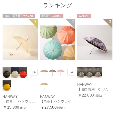
ランキング
予約
再入荷
WOMEN
再入荷
WOMEN
WOMEN
1
2
3
+4
+4
HANWAY
【晴雨兼用 折りたたみ日傘】ハンウェイ（ＨＡＮＷＡＹ）Vestido de frida（べスティード・デ・フリーダ）
￥22,000
(税込)
HANWAY
HANWAY
【雨傘】 ハンウェイ （HANWAY） Couturier クチュリエ 長傘 日本製
【雨傘】ハンウェイ （HANWAY ）真田耳（サナダミミ）長傘 日本製 カーボン骨
￥19,800
￥27,500
(税込)
(税込)