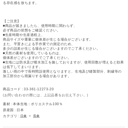
る存在感を放ちます。
【ご注意】
■商品が届きましたら、使用時期に関わらず、
必ず商品の状態をご確認ください。
■生産時期や生産過程上、
商品サイズや重量に個体差が生じる場合がございます。
また、平置きによる手作業での測定のため、
多少の誤差が生じる場合がございますのでご了承ください。
■天然の素材を使用しているものは、
個体差がございますのでご了承ください。
■生地には防水及び撥水加工を施しておりますが、使用回数が増えると効果
は低下してまいります。
激しい雨の中で長時間誤使用となりますと、生地及び縫製部分、刺繍等の
加工部分から雨漏りする場合があります。
商品コード :
33-361-12273-20
(お問い合わせの際には、上記品番をお伝え下さい。)
素材 :
本体生地：ポリエステル100％
原産国 :
日本
カテゴリ :
日傘
>
長傘