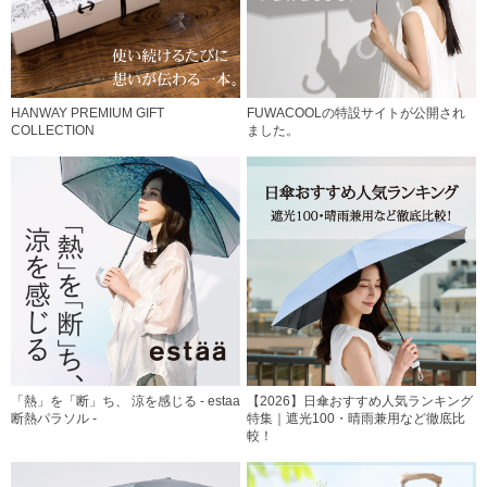
HANWAY PREMIUM GIFT
FUWACOOLの特設サイトが公開され
COLLECTION
ました。
「熱」を「断」ち、 涼を感じる - estaa
【2026】日傘おすすめ人気ランキング
断熱パラソル -
特集｜遮光100・晴雨兼用など徹底比
較！