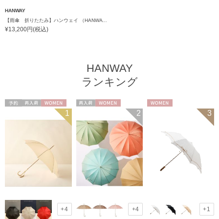
HANWAY
【雨傘 折りたたみ】ハンウェイ （HANWAY） Belini memory（ベリーニ・メモリー）日本製
¥13,200円(税込)
HANWAY
ランキング
予約
再入荷
WOMEN
再入荷
WOMEN
WOMEN
1
2
3
+4
+4
+1