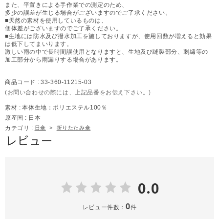
また、平置きによる手作業での測定のため、
多少の誤差が生じる場合がございますのでご了承ください。
■天然の素材を使用しているものは、
個体差がございますのでご了承ください。
■生地には防水及び撥水加工を施しておりますが、使用回数が増えると効果
は低下してまいります。
激しい雨の中で長時間誤使用となりますと、生地及び縫製部分、刺繍等の
加工部分から雨漏りする場合があります。
商品コード :
33-360-11215-03
(お問い合わせの際には、上記品番をお伝え下さい。)
素材 :
本体生地：ポリエステル100％
原産国 :
日本
カテゴリ :
日傘
>
折りたたみ傘
レビュー
0.0
0
レビュー件数：
件