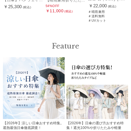
【晴雨兼用折りたたみ日傘】ハンウェイ (HANWAY) Socal Gir（ソーカル・ガール） 暑さ対策、紫外線対策、親骨：～50cm 雨の日OK 遮光 UV 晴雨兼用
￥22,000
54%OFF
￥25,300
(税込)
(税込)
￥11,000
(税込)
＃晴雨兼用
＃送料無料
＃UVカット
Feature
【2026年】涼しい日傘おすすめ特集。
【2026年】日傘の選び方おすすめ特
遮熱最強日傘徹底調査！
集！遮光100%や折りたたみや軽量