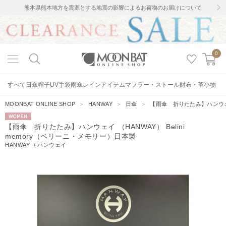
熊本県熊本地方を震源とする地震の影響によるお荷物のお届けについて
0
すべて
日傘
帽子
UV手袋
雨傘
レインアイテム
マフラー・ストール
財布・革小物
MOONBAT ONLINE SHOP
＞
HANWAY
＞
日傘
＞
【雨傘 折りたたみ】ハンウェイ 
WOMEN
【雨傘 折りたたみ】ハンウェイ （HANWAY） Belini
memory（ベリーニ・メモリー）日本製
HANWAY
/
ハンウェイ
2