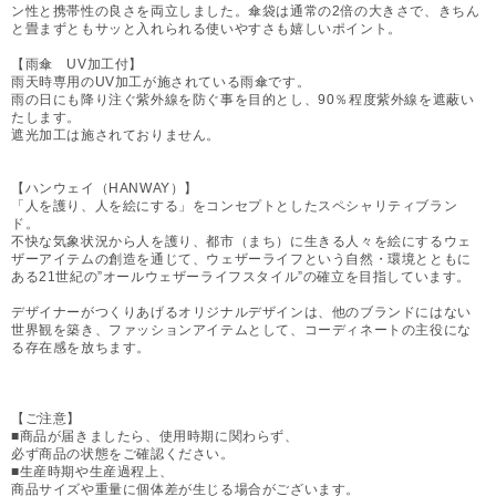
ン性と携帯性の良さを両立しました。傘袋は通常の2倍の大きさで、きちん
と畳まずともサッと入れられる使いやすさも嬉しいポイント。
【雨傘 UV加工付】
雨天時専用のUV加工が施されている雨傘です。
雨の日にも降り注ぐ紫外線を防ぐ事を目的とし、90％程度紫外線を遮蔽い
たします。
遮光加工は施されておりません。
【ハンウェイ（HANWAY）】
「人を護り、人を絵にする」をコンセプトとしたスペシャリティブラン
ド。
不快な気象状況から人を護り、都市（まち）に生きる人々を絵にするウェ
ザーアイテムの創造を通じて、ウェザーライフという自然・環境とともに
ある21世紀の”オールウェザーライフスタイル”の確立を目指しています。
デザイナーがつくりあげるオリジナルデザインは、他のブランドにはない
世界観を築き、ファッションアイテムとして、コーディネートの主役にな
る存在感を放ちます。
【ご注意】
■商品が届きましたら、使用時期に関わらず、
必ず商品の状態をご確認ください。
■生産時期や生産過程上、
商品サイズや重量に個体差が生じる場合がございます。