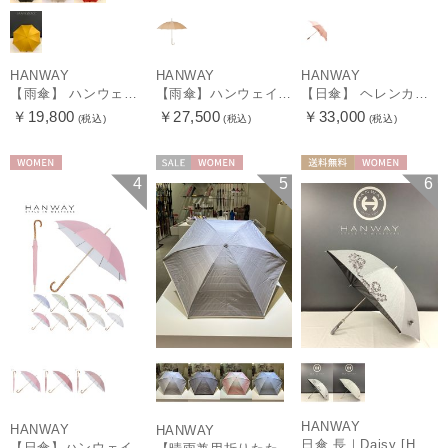
HANWAY
HANWAY
HANWAY
【雨傘】 ハンウェイ （HANWAY） Couturier クチュリエ 長傘 日本製
【雨傘】ハンウェイ （HANWAY ）真田耳（サナダミミ）長傘 日本製 カーボン骨
【日傘】 ヘレンカミンスキー（HELEN KAMINSKI） X ハンウェイ (HANWAY) コラボ プロヴァンスタイプ 麻無地 ラフィアコード 折りたたみ傘 曲がり手元 純パラソル
￥19,800
￥27,500
￥33,000
(税込)
(税込)
(税込)
WOMEN
セール
WOMEN
送料無料
WOMEN
4
5
6
HANWAY
HANWAY
HANWAY
日傘 長｜Daisy [HANWAY]
【日傘】ハンウェイ (HANWAY) Pシエスタ 白ラミネート ナチュラルカラー 長傘 オールウェザー 遮光 竹手元 晴雨兼用 UV 日本製