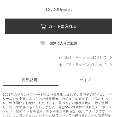
13,200
円(税込)
カートに入れる
お気に入りに追加
返品・キャンセルについて
ギフトラッピングについて
商品説明
サイズ
2003年のブランドスタート時より長年親しまれている花柄のアイコン『ベ
リーニ』を全面にあしらった軽量雨傘。カジュアル過ぎず、上品さもあ
り、年代問わずお使いいただけます。畳みやすい形状安定の生地を使用
し、使いやすさにもこだわりました。骨は55㎝軽量性に優れたカーボンフ
ァイバー製の55㎝骨を使用。骨をポキポキ折らない楽ミニタイプです。ハ
ンドルはコロンとかわいいドーム型で、いつでも持ち歩きたくなるデザイ