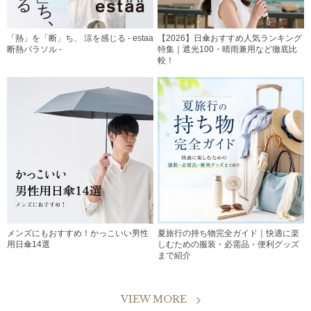
「熱」を「断」ち、 涼を感じる - estaa
【2026】日傘おすすめ人気ランキング
断熱パラソル -
特集｜遮光100・晴雨兼用など徹底比
較！
メンズにもおすすめ！かっこいい男性
夏旅行の持ち物完全ガイド｜快適に楽
用日傘14選
しむための服装・必需品・便利グッズ
まで紹介
VIEW MORE