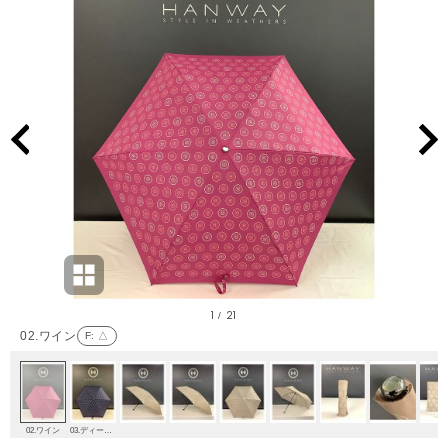
1
21
/
02.ワイン
F
: △
02.ワイン
03.ディープブルー