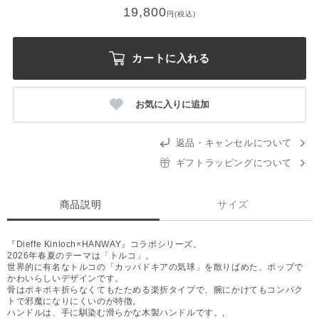
19,800
円(税込)
カートに入れる
お気に入りに追加
返品・キャンセルについて
ギフトラッピングについて
商品説明
サイズ
『Dieffe Kinloch×HANWAY』コラボシリーズ。
2026年春夏のテーマは「トルコ」。
世界的に有名なトルコの「カッパドキアの気球」を散りばめた、ポップで
かわいらしいデザインです。
骨はポキポキ折らなくてもたためる楽折タイプで、腕にかけてもコンパク
トで邪魔になりにくいのが特徴。
ハンドルは、手に馴染む滑らかな木製ハンドルです。,