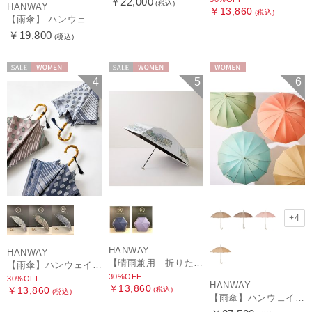
￥22,000
(税込)
HANWAY
￥13,860
(税込)
【雨傘】 ハンウェイ （HANWAY） Couturier クチュリエ 長傘 日本製
￥19,800
(税込)
セール
WOMEN
セール
WOMEN
WOMEN
4
5
6
+4
HANWAY
HANWAY
【晴雨兼用 折りたたみ日傘】ハンウェイ（ＨＡＮＷＡＹ）HW street（ハンウェイ・ストリート）
【雨傘】ハンウェイ (HANWAY) Pカットジャカード Dot & Stripe mix CJ ドット・アンド・ストライプ・シー・ジェー ショート長傘 日本製
30%OFF
30%OFF
HANWAY
￥13,860
￥13,860
(税込)
(税込)
【雨傘】ハンウェイ （HANWAY ）真田耳（サナダミミ）長傘 日本製 カーボン骨