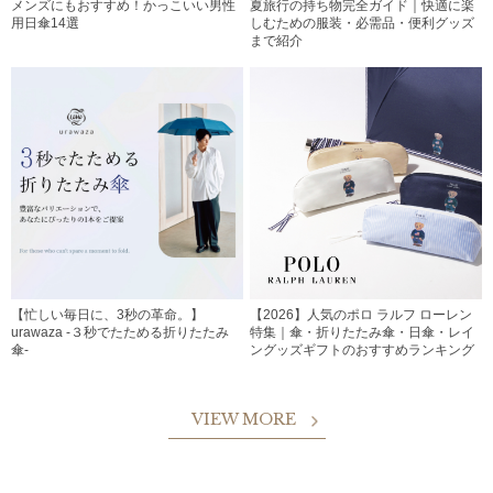
メンズにもおすすめ！かっこいい男性
夏旅行の持ち物完全ガイド｜快適に楽
用日傘14選
しむための服装・必需品・便利グッズ
まで紹介
【忙しい毎日に、3秒の革命。】
【2026】人気のポロ ラルフ ローレン
urawaza -３秒でたためる折りたたみ
特集｜傘・折りたたみ傘・日傘・レイ
傘-
ングッズギフトのおすすめランキング
VIEW MORE