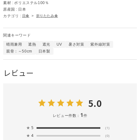
素材 :
ポリエステル100％
原産国 :
日本
カテゴリ :
日傘
>
折りたたみ傘
関連キーワード
晴雨兼用
遮熱
遮光
UV
暑さ対策
紫外線対策
親骨：～50cm
日本製
レビュー
5.0
1
レビュー件数：
件
★
5
(1)
★
4
(0)