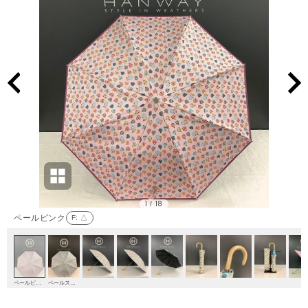
1
18
/
ペールピンク
F
: △
ペールピンク
ペールスカイ