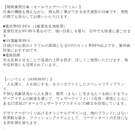
【晴雨兼用日傘（オールウェザーパラソル）】
日傘の機能を携えながら、雨も防ぐ事ができる全天候型の日傘です。突然
の雨でも安心してお使いいただけます。
■遮光率99.99％（1級遮光生地使用）
直射日光を99.99％遮るので、強い日差しを遮り、日中でも快適に過ごせま
す。
■UV遮蔽率99％
日焼けやお肌のトラブルの原因となるUVのカット率99%以上です。紫外線
対策におすすめです。
■遮熱効果
光を反射させることで温度の上昇を防ぎ、涼しくご使用いただけます。熱
中症対策にも活用されています。
,
【ハンウェイ（HANWAY）】
「人を護り、人を絵にする」をコンセプトとしたスペシャリティブラン
ド。
不快な気象状況から人を護り、都市（まち）に生きる人々を絵にするウェ
ザーアイテムの創造を通じて、ウェザーライフという自然・環境とともに
ある21世紀の”オールウェザーライフスタイル”の確立を目指しています。
デザイナーがつくりあげるオリジナルデザインは、他のブランドにはない
世界観を築き、ファッションアイテムとして、コーディネートの主役にな
る存在感を放ちます。
,