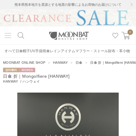
熊本県熊本地方を震源とする地震の影響によるお荷物のお届けについて
0
すべて
日傘
帽子
UV手袋
雨傘
レインアイテム
マフラー・ストール
財布・革小物
MOONBAT ONLINE SHOP
＞
HANWAY
＞
日傘
＞
日傘 折｜Mongolfiere [HANW
送料無料
WOMEN
日傘 折｜Mongolfiere [HANWAY]
HANWAY
/
ハンウェイ
2