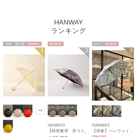
HANWAY
ランキング
予約
再入荷
WOMEN
WOMEN
セール
WOMEN
1
2
3
+4
HANWAY
HANWAY
【晴雨兼用 折りたたみ日傘】ハンウェイ（ＨＡＮＷＡＹ）Vestido de frida（べスティード・デ・フリーダ）
【雨傘】ハンウェイ (HANWAY) Lily CJ（リリー・シー・ジェー） 日本製 親骨：51～55cm
30%OFF