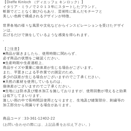
【Dieffe Kinloch （ディエッフェ キンロック）】
イタリア・ミラノで２０１３年にスタートしたブランド。
斬新でどことなく遊び心もあり、芸術性に富んだモチーフと
美しい色柄で構成されるデザインが特徴。
世界各地の様々な風景や文化などからインスピレーションを受けたデザイ
ンは、
広げるだけで旅をしているような感覚を得られます。
,
【ご注意】
■商品が届きましたら、使用時期に関わらず、
必ず商品の状態をご確認ください。
■生産時期や生産過程上、
商品サイズや重量に個体差が生じる場合がございます。
また、平置きによる手作業での測定のため、
多少の誤差が生じる場合がございますのでご了承ください。
■天然の素材を使用しているものは、
個体差がございますのでご了承ください。
■生地には防水及び撥水加工を施しておりますが、使用回数が増えると効果
は低下してまいります。
激しい雨の中で長時間誤使用となりますと、生地及び縫製部分、刺繍等の
加工部分から雨漏りする場合があります。
商品コード :
33-361-12402-22
(お問い合わせの際には、上記品番をお伝え下さい。)