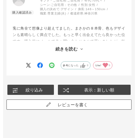
ギフト・ご自宅用:
ご自宅用
年代:
70代～
シーン:
ご自宅用：その他
性別:
女性
購入の決めて:
デザイン
身長:
146～150cm
職業:
専業主婦(夫)
都道府県:
神奈川県
兎に角全て想像より超えてました。まさかの８本骨、色もデザイ
ンも素晴らしく満点でした。もっと早く出会えてたら良かった位
です。購入前にメールで色々問い合わせさせて貰いましたが、毎
回い丁寧に対応して下さり感謝しております。秋冬用も考えたい
続きを読む
です。有難う御座いました。
参考になった
0
Like!
0
絞り込み
表示：新しい順
レビューを書く