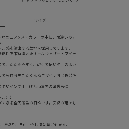
ギフトラッピングについて
サイズ
ルなニュアンス・カラーの中に、段違いのチ
ム。
ラル感を演出する生地を採用しています。
機能性を兼ね備えたオールウェザー・アイテ
ので、たたみやすく、軽くて使い勝手のよい
つでも持ち歩きたくなるデザイン性と携帯性
じデザインで仕上げた巾着型の傘袋も◎,
ソル）】
ができる全天候型の日傘です。突然の雨でも
日差しを遮り、日中でも快適に過ごせます。