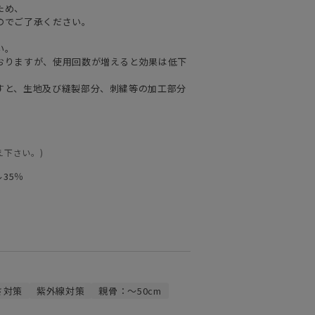
ため、
のでご了承ください。
い。
おりますが、使用回数が増えると効果は低下
すと、生地及び縫製部分、刺繍等の加工部分
え下さい。)
35％
さ対策
紫外線対策
親骨：～50cm