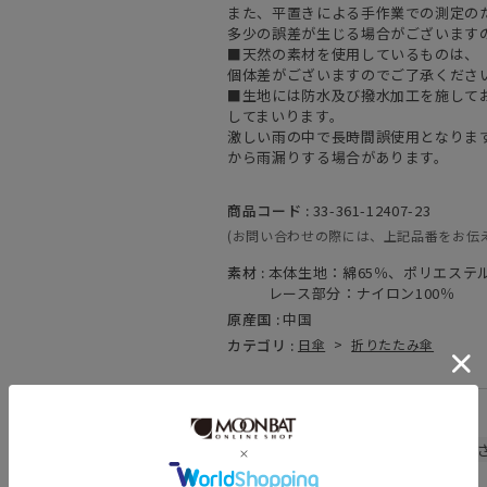
また、平置きによる手作業での測定の
多少の誤差が生じる場合がございます
■天然の素材を使用しているものは、
個体差がございますのでご了承くださ
■生地には防水及び撥水加工を施して
してまいります。
激しい雨の中で長時間誤使用となりま
から雨漏りする場合があります。
商品コード :
33-361-12407-23
(お問い合わせの際には、上記品番をお伝
素材 :
本体生地：綿65％、ポリエステル
レース部分：ナイロン100％
原産国 :
中国
カテゴリ :
日傘
>
折りたたみ傘
関連キーワード
晴雨兼用
遮熱
遮光
UV
暑