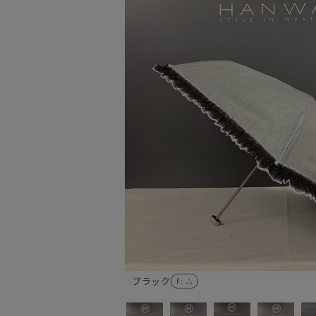
ブラック
F
: △