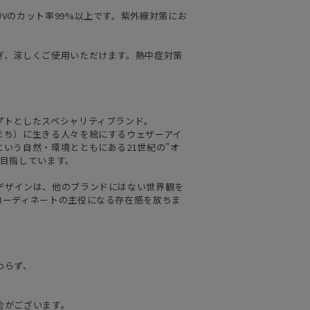
Vのカット率99%以上です。紫外線対策にお
ぎ、涼しくご使用いただけます。熱中症対策
プトとしたスペシャリティブランド。
まち）に生きる人々を絵にするウェザーアイ
いう自然・環境とともにある21世紀の”オ
を目指しています。
デザインは、他のブランドにはない世界観を
コーディネートの主役になる存在感を放ちま
わらず、
合がございます。