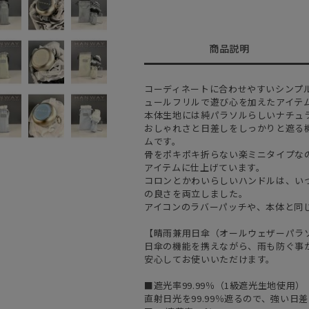
商品説明
コーディネートに合わせやすいシンプ
ュールフリルで遊び心を加えたアイテ
本体生地には純パラソルらしいナチュ
おしゃれさと日差しをしっかりと遮る
ムです。
骨をポキポキ折らない楽ミニタイプな
アイテムに仕上げています。
コロンとかわいらしいハンドルは、い
の良さを両立しました。
アイコンのラバーパッチや、本体と同
【晴雨兼用日傘（オールウェザーパラ
日傘の機能を携えながら、雨も防ぐ事
安心してお使いいただけます。
■遮光率99.99％（1級遮光生地使用）
直射日光を99.99％遮るので、強い