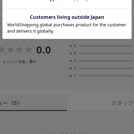
0.0
★
5
★
4
0
★
3
レビュー件数：
件
★
2
★
1
ュー
（0）
スタッフ