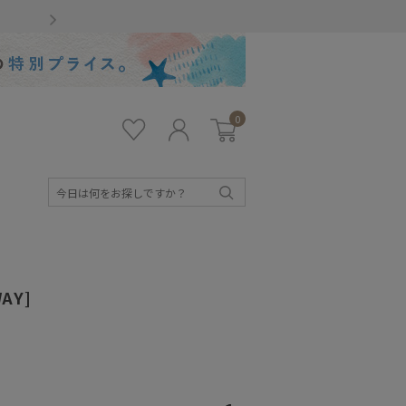
Gmailをお使いのお客様
0
お気
ロ
カー
に入
グ
ト
り
イ
ン
検
索
AY]