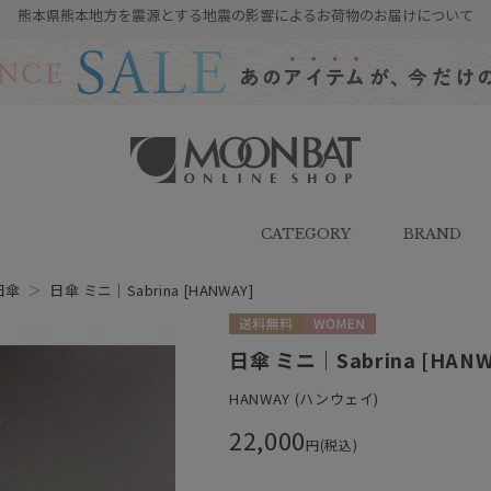
熊本県熊本地方を震源とする地震の影響によるお荷物のお届けについて
雨傘・日傘・マフラー・ストール・
帽子の通販｜MOONBAT ONLINE
SHOP（ムーンバットオンラインシ
CATEGORY
BRAND
ョップ）
日傘
＞
日傘 ミニ｜Sabrina [HANWAY]
送料無料
WOMEN
日傘 ミニ｜Sabrina [HANW
HANWAY (ハンウェイ)
22,000
円(税込)