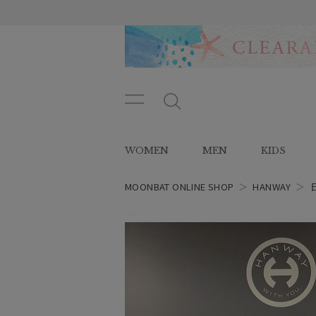
メニ
メ
ュー
ニ
ボタ
ュ
WOMEN
MEN
KIDS
ン
ー
ボ
タ
MOONBAT ONLINE SHOP
＞
HANWAY
＞
ン