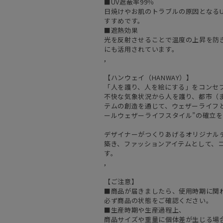
■UV遮蔽率99％
日焼けやお肌のトラブルの原因となるU
すすめです。
■遮熱効果
光を反射させることで温度の上昇を防
にも活用されています。
,
【ハンウェイ（HANWAY）】
「人を護り、人を絵にする」をコンセ
不快な気象状況から人を護り、都市（
テムの創造を通じて、ウェザーライフと
ールウェザーライフスタイル”の確立
デザイナーがつくりあげるオリジナル
築き、ファッションアイテムとして、
す。
,
【ご注意】
■商品が届きましたら、使用時期に関
必ず商品の状態をご確認ください。
■生産時期や生産過程上、
商品サイズや重量に個体差が生じる場