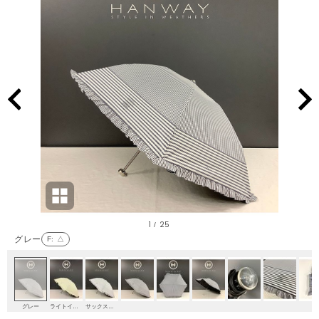
1
25
/
グレー
F
: △
グレー
ライトイエロー
サックスブルー