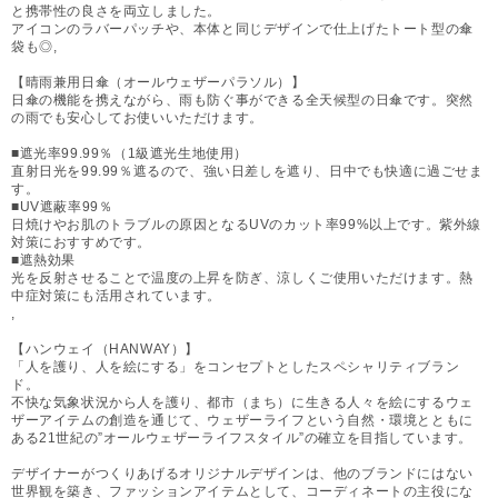
と携帯性の良さを両立しました。
アイコンのラバーパッチや、本体と同じデザインで仕上げたトート型の傘
袋も◎,
【晴雨兼用日傘（オールウェザーパラソル）】
日傘の機能を携えながら、雨も防ぐ事ができる全天候型の日傘です。突然
の雨でも安心してお使いいただけます。
■遮光率99.99％（1級遮光生地使用）
直射日光を99.99％遮るので、強い日差しを遮り、日中でも快適に過ごせま
す。
■UV遮蔽率99％
日焼けやお肌のトラブルの原因となるUVのカット率99%以上です。紫外線
対策におすすめです。
■遮熱効果
光を反射させることで温度の上昇を防ぎ、涼しくご使用いただけます。熱
中症対策にも活用されています。
,
【ハンウェイ（HANWAY）】
「人を護り、人を絵にする」をコンセプトとしたスペシャリティブラン
ド。
不快な気象状況から人を護り、都市（まち）に生きる人々を絵にするウェ
ザーアイテムの創造を通じて、ウェザーライフという自然・環境とともに
ある21世紀の”オールウェザーライフスタイル”の確立を目指しています。
デザイナーがつくりあげるオリジナルデザインは、他のブランドにはない
世界観を築き、ファッションアイテムとして、コーディネートの主役にな