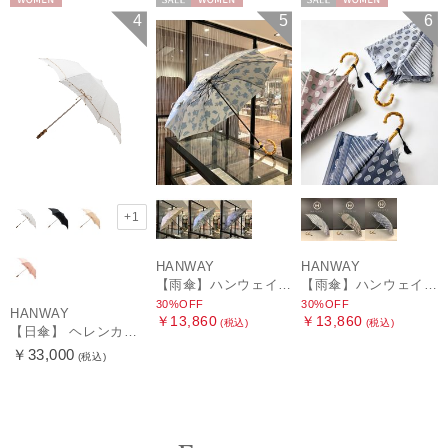
WOMEN
セール
WOMEN
セール
WOMEN
4
5
6
+1
HANWAY
HANWAY
【雨傘】ハンウェイ (HANWAY) Lily CJ（リリー・シー・ジェー） 日本製 親骨：51～55cm
【雨傘】ハンウェイ (HANWAY) Pカットジャカード Dot & Stripe mix CJ ドット・アンド・ストライプ・シー・ジェー ショート長傘 日本製
30%OFF
30%OFF
HANWAY
￥13,860
￥13,860
(税込)
(税込)
【日傘】 ヘレンカミンスキー（HELEN KAMINSKI） X ハンウェイ (HANWAY) コラボ プロヴァンスタイプ 麻無地 ラフィアコード 折りたたみ傘 曲がり手元 純パラソル
￥33,000
(税込)