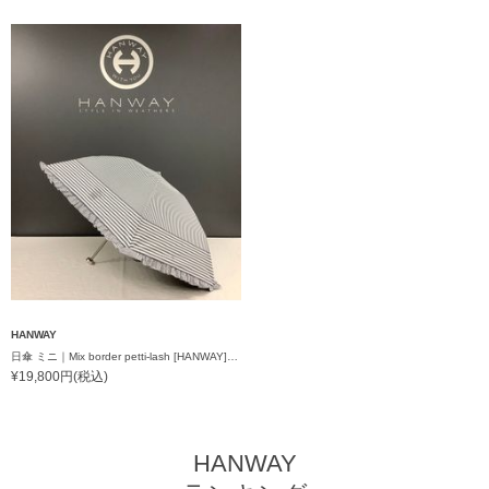
HANWAY
日傘 ミニ｜Mix border petti-lash [HANWAY] @momoyo_seimiya様ご紹介アイテム
¥19,800円(税込)
HANWAY