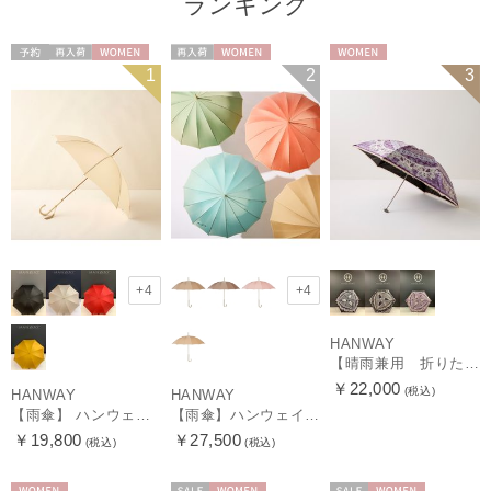
ランキング
予約
再入荷
WOMEN
再入荷
WOMEN
WOMEN
1
2
3
+4
+4
HANWAY
【晴雨兼用 折りたたみ日傘】ハンウェイ（ＨＡＮＷＡＹ）Vestido de frida（べスティード・デ・フリーダ）
￥22,000
(税込)
HANWAY
HANWAY
【雨傘】 ハンウェイ （HANWAY） Couturier クチュリエ 長傘 日本製
【雨傘】ハンウェイ （HANWAY ）真田耳（サナダミミ）長傘 日本製 カーボン骨
￥19,800
￥27,500
(税込)
(税込)