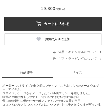
19,800
円(税込)
カートに入れる
お気に入りに追加
返品・キャンセルについて
ギフトラッピングについて
商品説明
サイズ
ボーダー×ストライプのMIX柄にプチ・フリルをあしらったオールウェザ
ー・アイテム。
コスメパッケージをイメージしたラベル風プリントを施しました。
軽量の生地は携帯しやすく、”かわいすぎない”抜け感が◎
骨には軽量性に優れたカーボンファイバーの50㎝骨を使用。
コロンとかわいらしいハンドルは、いつでも持ち歩きたくなるデザイン性