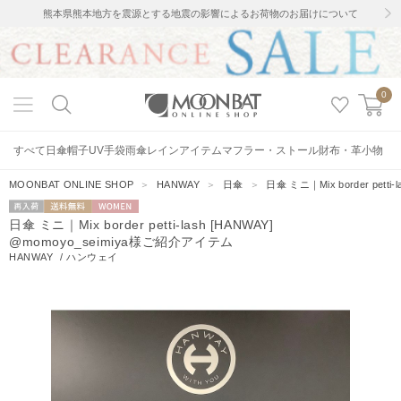
熊本県熊本地方を震源とする地震の影響によるお荷物のお届けについて
0
すべて
日傘
帽子
UV手袋
雨傘
レインアイテム
マフラー・ストール
財布・革小物
MOONBAT ONLINE SHOP
＞
HANWAY
＞
日傘
＞
日傘 ミニ｜Mix border pett
再入荷
送料無料
WOMEN
日傘 ミニ｜Mix border petti-lash [HANWAY]
@momoyo_seimiya様ご紹介アイテム
HANWAY
/
ハンウェイ
10