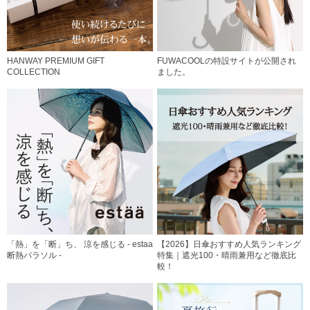
HANWAY PREMIUM GIFT
FUWACOOLの特設サイトが公開され
COLLECTION
ました。
「熱」を「断」ち、 涼を感じる - estaa
【2026】日傘おすすめ人気ランキング
断熱パラソル -
特集｜遮光100・晴雨兼用など徹底比
較！