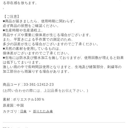
る存在感を放ちます。
,
【ご注意】
■商品が届きましたら、使用時期に関わらず、
必ず商品の状態をご確認ください。
■生産時期や生産過程上、
商品サイズや重量に個体差が生じる場合がございます。
また、平置きによる手作業での測定のため、
多少の誤差が生じる場合がございますのでご了承ください。
■天然の素材を使用しているものは、
個体差がございますのでご了承ください。
■生地には防水及び撥水加工を施しておりますが、使用回数が増えると効果
は低下してまいります。
激しい雨の中で長時間誤使用となりますと、生地及び縫製部分、刺繍等の
加工部分から雨漏りする場合があります。
商品コード :
33-361-12412-23
(お問い合わせの際には、上記品番をお伝え下さい。)
素材 :
ポリエステル100％
原産国 :
中国
カテゴリ :
日傘
>
折りたたみ傘