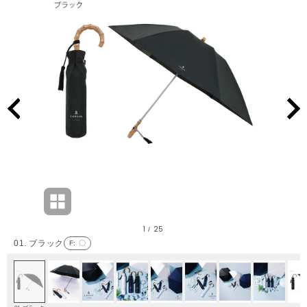
1
25
/
01. ブラック
F
: 〇