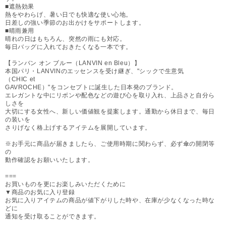
■遮熱効果
熱をやわらげ、暑い日でも快適な使い心地。
日差しの強い季節のお出かけをサポートします。
■晴雨兼用
晴れの日はもちろん、突然の雨にも対応。
毎日バッグに入れておきたくなる一本です。
【ランバン オン ブルー（LANVIN en Bleu）】
本国パリ・LANVINのエッセンスを受け継ぎ、"シックで生意気
（CHIC et
GAVROCHE）"をコンセプトに誕生した日本発のブランド。
エレガントな中にリボンや配色などの遊び心を取り入れ、上品さと自分ら
しさを
大切にする女性へ、新しい価値観を提案します。通勤から休日まで、毎日
の装いを
さりげなく格上げするアイテムを展開しています。
※お手元に商品が届きましたら、ご使用時期に関わらず、必ず傘の開閉等
の
動作確認をお願いいたします。
===
お買いものを更にお楽しみいただくために
▼商品のお気に入り登録
お気に入りアイテムの商品が値下がりした時や、在庫が少なくなった時な
どに
通知を受け取ることができます。