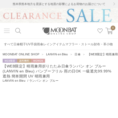
熊本県熊本地方を震源とする地震の影響によるお荷物のお届けについて
0
すべて
日傘
帽子
UV手袋
雨傘
レインアイテム
マフラー・ストール
財布・革小物
MOONBAT ONLINE SHOP
＞
LANVIN en Bleu
＞
日傘
＞
【WEB限定】晴雨兼用折り
WEB限定
送料無料
WOMEN
【WEB限定】晴雨兼用折りたたみ日傘ランバン オン ブルー
(LANVIN en Bleu) バンブーフリル 雨の日OK 一級遮光99.99%
遮熱 簡単開閉 UV 晴雨兼用
LANVIN en Bleu
/
ランバン オン ブルー
41