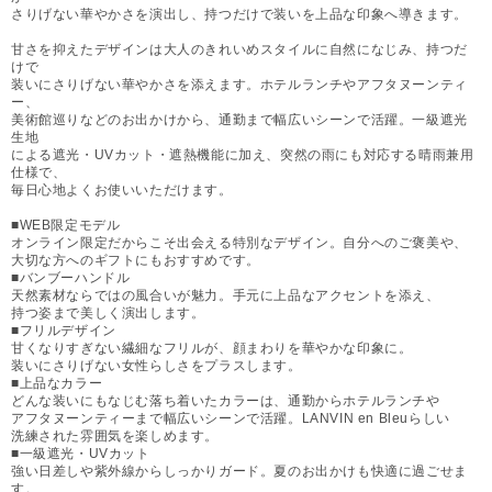
さりげない華やかさを演出し、持つだけで装いを上品な印象へ導きます。
甘さを抑えたデザインは大人のきれいめスタイルに自然になじみ、持つだ
けで
装いにさりげない華やかさを添えます。ホテルランチやアフタヌーンティ
ー、
美術館巡りなどのお出かけから、通勤まで幅広いシーンで活躍。一級遮光
生地
による遮光・UVカット・遮熱機能に加え、突然の雨にも対応する晴雨兼用
仕様で、
毎日心地よくお使いいただけます。
■WEB限定モデル
オンライン限定だからこそ出会える特別なデザイン。自分へのご褒美や、
大切な方へのギフトにもおすすめです。
■バンブーハンドル
天然素材ならではの風合いが魅力。手元に上品なアクセントを添え、
持つ姿まで美しく演出します。
■フリルデザイン
甘くなりすぎない繊細なフリルが、顔まわりを華やかな印象に。
装いにさりげない女性らしさをプラスします。
■上品なカラー
どんな装いにもなじむ落ち着いたカラーは、通勤からホテルランチや
アフタヌーンティーまで幅広いシーンで活躍。LANVIN en Bleuらしい
洗練された雰囲気を楽しめます。
■一級遮光・UVカット
強い日差しや紫外線からしっかりガード。夏のお出かけも快適に過ごせま
す。