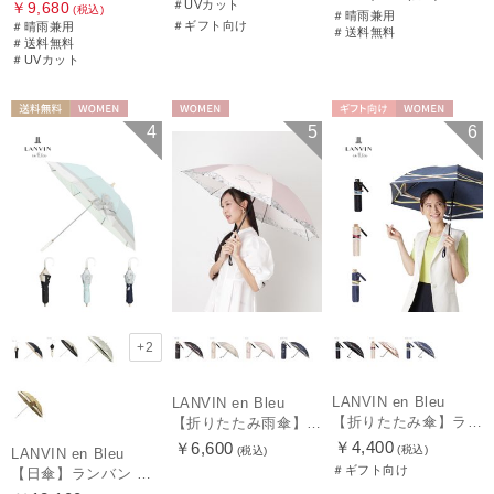
＃UVカット
￥9,680
(税込)
＃晴雨兼用
＃ギフト向け
＃晴雨兼用
＃送料無料
＃送料無料
＃UVカット
送料無料
WOMEN
WOMEN
ギフト向け
WOMEN
4
5
6
+2
LANVIN en Bleu
LANVIN en Bleu
【折りたたみ傘】ランバン オン ブルー (LANVIN en Bleu) サテンリボンボーダー 簡単開閉
【折りたたみ雨傘】ランバン オン ブルー（LANVIN en Bleu）デイジーリボン クイックアーチ 簡単開閉
￥4,400
￥6,600
(税込)
(税込)
LANVIN en Bleu
＃ギフト向け
【日傘】ランバン オン ブルー(LANVIN en Bleu) ビジューリボン 晴雨兼用日傘 折りたたみ傘 遮光 遮熱 UV