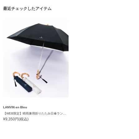
最近チェックしたアイテム
LANVIN en Bleu
【WEB限定】晴雨兼用折りたたみ日傘ランバン オン ブルー (LANVIN en Bleu) バンブーフリル 雨の日OK 一級遮光99.99% 遮熱 簡単開閉 UV 晴雨兼用
¥9,350円(税込)