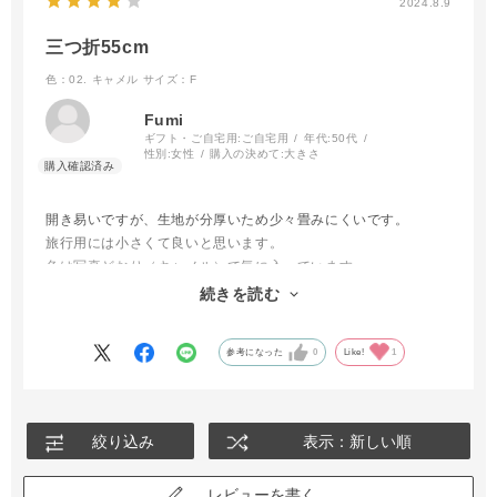
2024.8.9
三つ折55cm
色：02. キャメル
サイズ：F
Fumi
ギフト・ご自宅用:
ご自宅用
年代:
50代
性別:
女性
購入の決めて:
大きさ
開き易いですが、生地が分厚いため少々畳みにくいです。
旅行用には小さくて良いと思います。
色は写真どおり（キャメル）で気に入っています。
続きを読む
参考になった
0
Like!
1
絞り込み
表示：新しい順
レビューを書く