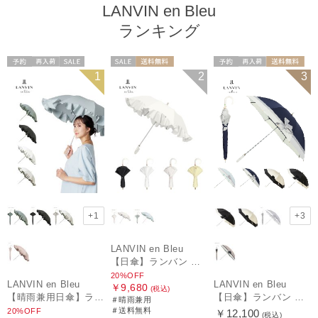
LANVIN en Bleu
ランキング
予約
再入荷
セール
セール
送料無料
予約
再入荷
送料無料
1
2
3
送料無料
WOMEN
ギフト向け
WOMEN
WOMEN
+1
+3
LANVIN en Bleu
【日傘】ランバン オン ブルー (LANVIN en Bleu) ラッフルフリル ショート折りたたみ傘 楽折り
20%OFF
LANVIN en Bleu
LANVIN en Bleu
￥9,680
(税込)
【晴雨兼用日傘】ランバン オン ブルー (LANVIN en Bleu) フレアフリル 一級遮光99.99% 遮熱 簡単開閉 UV 晴雨兼用
【日傘】ランバン オン ブルー(LANVIN en Bleu) ビジューリボン 晴雨兼用日傘 遮光 遮熱 UV
＃晴雨兼用
＃送料無料
20%OFF
￥12,100
(税込)