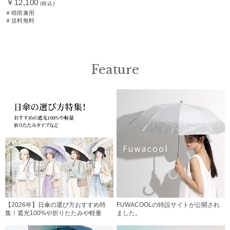
￥12,100
(税込)
＃晴雨兼用
＃送料無料
Feature
【2026年】日傘の選び方おすすめ特
FUWACOOLの特設サイトが公開され
集！遮光100%や折りたたみや軽量
ました。