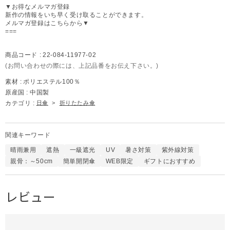
▼お得なメルマガ登録
新作の情報をいち早く受け取ることができます。
メルマガ登録はこちらから▼
===
商品コード :
22-084-11977-02
(お問い合わせの際には、上記品番をお伝え下さい。)
素材 :
ポリエステル100％
原産国 :
中国製
カテゴリ :
日傘
>
折りたたみ傘
関連キーワード
晴雨兼用
遮熱
一級遮光
UV
暑さ対策
紫外線対策
親骨：～50cm
簡単開閉傘
WEB限定
ギフトにおすすめ
レビュー