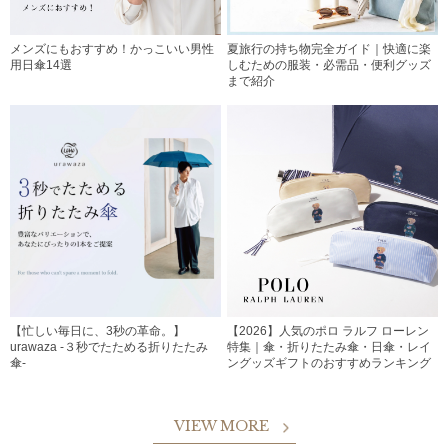
メンズにもおすすめ！かっこいい男性
夏旅行の持ち物完全ガイド｜快適に楽
用日傘14選
しむための服装・必需品・便利グッズ
まで紹介
【忙しい毎日に、3秒の革命。】
【2026】人気のポロ ラルフ ローレン
urawaza -３秒でたためる折りたたみ
特集｜傘・折りたたみ傘・日傘・レイ
傘-
ングッズギフトのおすすめランキング
VIEW MORE