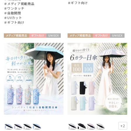
＃ギフト向け
＃メディア掲載商品
Fuwacool®
＃ワンタッチ
フワクール®
＃自動開閉
＃UVカット
＃ギフト向け
Gracy
グレイシー
メディア掲
ギフト
UNISE
メディア掲
ギフト
UNISE
HANWAY
載商品
向け
X
載商品
向け
X
ハンウェイ
LANVIN COLLECTION
ランバン コレクション
LANVIN en Bleu
ランバン オン ブルー
MACKINTOSH PHILOSOPHY
マッキントッシュ フィロソフィー
MAGICAL TECH
マジカルテック
+2