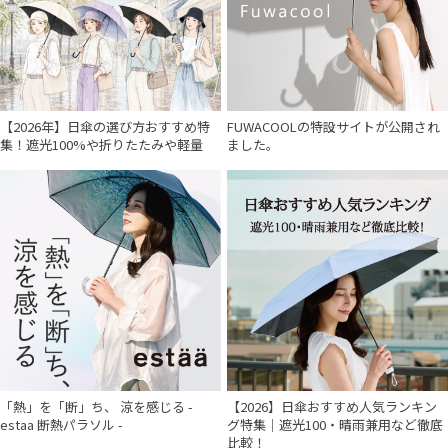
価格・割引率
在庫表示
【2026年】日傘の選び方おすすめ特
FUWACOOLの特設サイトが公開され
販売状況
集！遮光100%や折りたたみや軽量
ました。
入荷状況
「熱」を「断」ち、 涼を感じる -
【2026】日傘おすすめ人気ランキン
estaa 断熱パラソル -
グ特集｜遮光100・晴雨兼用など徹底
比較！