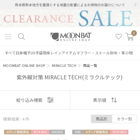
熊本県熊本地方を震源とする地震の影響によるお荷物のお届けについて
0
すべて
日傘
帽子
UV手袋
雨傘
レインアイテム
マフラー・ストール
財布・革小物
MOONBAT ONLINE SHOP
＞
MIRACLE TECH
＞
商品一覧
紫外線対策 MIRACLE TECH(ミラクルテック)
表示
絞り込み検索
表示順
順
絞り込み
検索結果 : 4
件
商品別
カラー別
おすすめ
メディア掲
ギフト
UNISE
予約
メディア掲
ギフト
新着