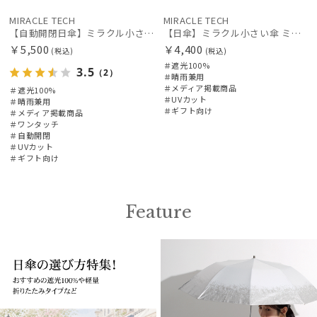
MIRACLE TECH
MIRACLE TECH
MIRACLE TECH
ミラクルテック
【自動開閉日傘】ミラクル小さい傘 ミラクルテックプロ (MIRACLE TECH Pro) カラフルドット 晴雨兼用 遮光100 ワンタッチ開閉
【日傘】ミラクル小さい傘 ミラクルテックプロ (MIRACLE TECH Pro) 最小折りたたみ傘 晴雨兼用 遮光100
￥5,500
￥4,400
PAUL&JOE ACCESSOIRES
(税込)
(税込)
＃遮光100%
ポールアンドジョー アクセソワ
3.5
（2）
＃晴雨兼用
＃メディア掲載商品
＃遮光100%
POLO RALPH LAUREN
＃UVカット
＃晴雨兼用
＃ギフト向け
ポロ ラルフ ローレン
＃メディア掲載商品
＃ワンタッチ
＃自動開閉
urawaza
＃UVカット
ウラワザ
＃ギフト向け
傘機能
Feature
その他
カラー