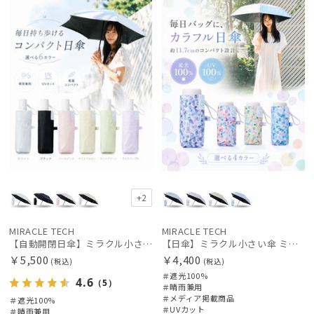
UNISE
載商品
向け
X
載商品
向け
X
価格の高い
レディース
メンズ
キッズ
順
価格の低い
カテゴリー
順
人気順
ブランド
売上点数順
DAKS
お気に入り
ダックス
順
estaa
+2
エスタ
MIRACLE TECH
MIRACLE TECH
FLO(A)TUS
【自動開閉日傘】ミラクル小さい傘 ミラクルテックプロ (MIRACLE TECH Pro) 晴雨兼用 遮光100 ワンタッチ開閉
【日傘】ミラクル小さい傘 ミラクルテックプロ (MIRACLE TECH Pro) カラフルドット 晴雨兼用 遮光100
フロータス
￥5,500
￥4,400
(税込)
(税込)
＃遮光100%
FURLA
4.6
（5）
＃晴雨兼用
フルラ
＃メディア掲載商品
＃遮光100%
＃UVカット
＃晴雨兼用