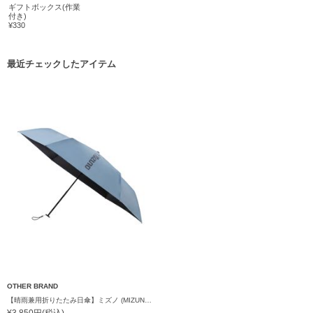
ギフトボックス(作業
付き)
¥330
最近チェックしたアイテム
OTHER BRAND
【晴雨兼用折りたたみ日傘】ミズノ (MIZUNO) 無地×ロゴ 一級遮光99.99% 遮熱 UV99％以上 晴雨兼用 軽量