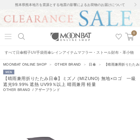
熊本県熊本地方を震源とする地震の影響によるお荷物のお届けについて
0
すべて
日傘
帽子
UV手袋
雨傘
レインアイテム
マフラー・ストール
財布・革小物
MOONBAT ONLINE SHOP
＞
OTHER BRAND
＞
日傘
＞
【晴雨兼用折りたたみ日傘
MEN
【晴雨兼用折りたたみ日傘】ミズノ (MIZUNO) 無地×ロゴ 一級
遮光99.99% 遮熱 UV99％以上 晴雨兼用 軽量
OTHER BRAND
/
アザーブランド
0