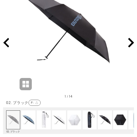
1
14
/
02. ブラック
F
: △
02. ブラック