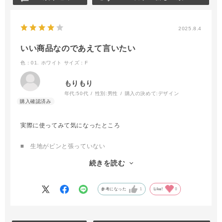
2025.8.4
いい商品なのであえて言いたい
色：01. ホワイト
サイズ：F
もりもり
年代:
50代
性別:
男性
購入の決めて:
デザイン
実際に使ってみて気になったところ
■ 生地がピンと張っていない
■ 男性にはもう少しだけ大きいと助かる
続きを読む
モンベルのサンブロックアンブレラと比較するとこのあたりが少
し気になるところです。
参考になった
1
Like!
0
ただし、価格面で圧倒的に安いので十分満足のいく商品かと思い
ます。