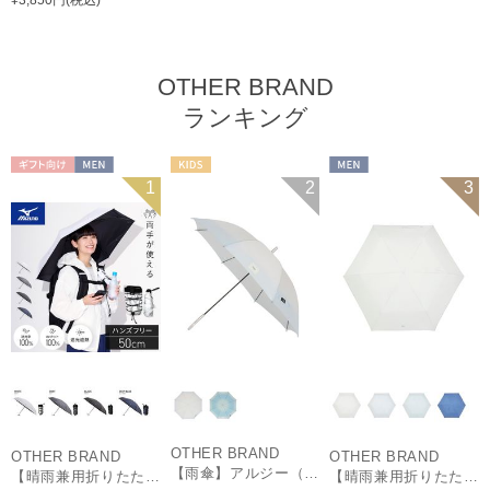
¥3,850円(税込)
OTHER BRAND
ランキング
ギフト向け
MEN
KIDS
MEN
1
2
3
OTHER BRAND
OTHER BRAND
OTHER BRAND
【雨傘】アルジー（ALGY）子供用通学雨傘 グラデーション ボタンジャンプ
【晴雨兼用折りたたみ日傘】ミズノ（MIZUNO）ハンズフリー 遮光100% 遮熱 UV100％ 軽量
【晴雨兼用折りたたみ日傘】ミズノ（MIZUNO）パイピング 遮光100 UV100 遮熱効果 軽量