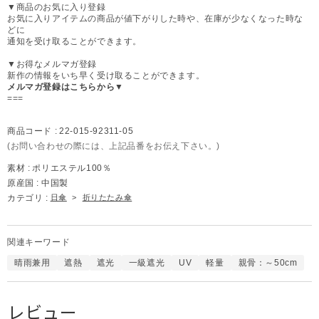
▼商品のお気に入り登録
お気に入りアイテムの商品が値下がりした時や、在庫が少なくなった時な
どに
通知を受け取ることができます。
▼お得なメルマガ登録
新作の情報をいち早く受け取ることができます。
メルマガ登録はこちらから▼
===
商品コード :
22-015-92311-05
(お問い合わせの際には、上記品番をお伝え下さい。)
素材 :
ポリエステル100％
原産国 :
中国製
カテゴリ :
日傘
>
折りたたみ傘
関連キーワード
晴雨兼用
遮熱
遮光
一級遮光
UV
軽量
親骨：～50cm
レビュー