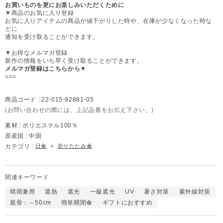
お買いものを更にお楽しみいただくために
▼商品のお気に入り登録
お気に入りアイテムの商品が値下がりした時や、在庫が少なくなった時な
どに
通知を受け取ることができます。
▼お得なメルマガ登録
新作の情報をいち早く受け取ることができます。
メルマガ登録はこちらから▼
===
商品コード :
22-015-92881-05
(お問い合わせの際には、上記品番をお伝え下さい。)
素材 :
ポリエステル100％
原産国 :
中国
カテゴリ :
日傘
>
折りたたみ傘
関連キーワード
晴雨兼用
遮熱
遮光
一級遮光
UV
暑さ対策
紫外線対策
親骨：～50cm
簡単開閉傘
ギフトにおすすめ