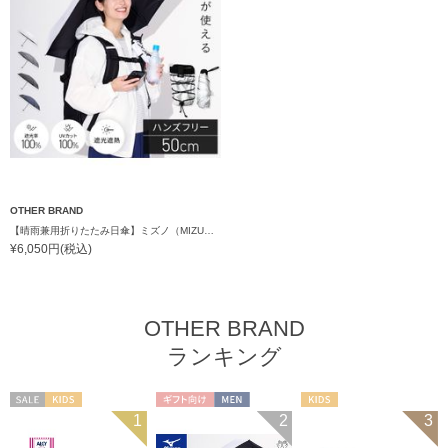
OTHER BRAND
【晴雨兼用折りたたみ日傘】ミズノ（MIZUNO）ハンズフリー 遮光100% 遮熱 UV100％ 軽量
¥6,050円(税込)
OTHER BRAND
ランキング
セール
KIDS
ギフト向け
MEN
KIDS
1
2
3