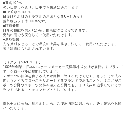
■遮光100％
強い日差しを遮り、日中でも快適に過ごせます
■UV遮蔽率100％
日焼けやお肌のトラブルの原因となるUVをカット
紫外線カット率100%です。
■晴雨兼用
日傘の機能を携えながら、雨も防ぐことができます。
突然の雨でも安心してご使用いただけます。
■遮熱効果
光を反射させることで温度の上昇を防ぎ、涼しくご使用いただけます。
暑さ対策にも活用されています。
【ミズノ（MIZUNO）】
1906年創業。日本のスポーツメーカー美津濃株式会社が展開するブランド
で、グローバルに展開しています。
スポーツの価値を信じる人々が目標に達するだけでなく、さらにその先へ
進もうとするプロセスをサポートするブランドであることと、ミズノがス
ポーツ分野やスポーツの枠を超えた分野でも、より高みを追求していくブ
ランドであることをコンセプトとしています。
※お手元に商品が届きましたら、ご使用時期に関わらず、必ず確認をお願
いいたします。
===