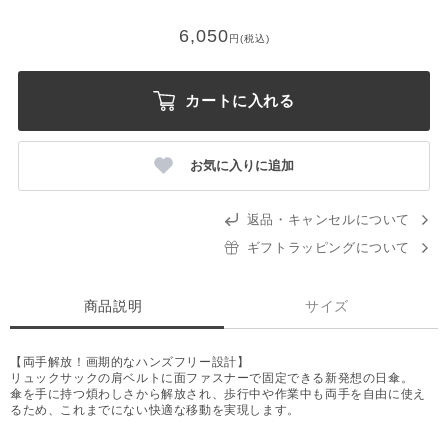
6,050
円(税込)
カートに入れる
お気に入りに追加
返品・キャンセルについて
ギフトラッピングについて
商品説明
サイズ
【両手解放！画期的なハンズフリー設計】
リュックサックの肩ベルトに面ファスナーで固定できる新発想の日傘。
傘を手に持つ煩わしさから解放され、歩行中や作業中も両手を自由に使え
るため、これまでにない快適な移動を実現します。