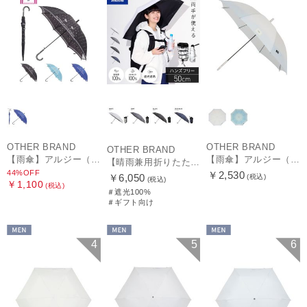
OTHER BRAND
OTHER BRAND
OTHER BRAND
【雨傘】アルジー（ALGY）ドット 長傘 【公式ムーンバット】 キッズ 子供傘 55cm 58cm 55cmは窓付き
【雨傘】アルジー（ALGY）子供用通学雨傘 グラデーション ボタンジャンプ
【晴雨兼用折りたたみ日傘】ミズノ（MIZUNO）ハンズフリー 遮光100% 遮熱 UV100％ 軽量
44%OFF
￥2,530
￥6,050
(税込)
(税込)
￥1,100
(税込)
＃遮光100%
＃ギフト向け
MEN
MEN
MEN
4
5
6