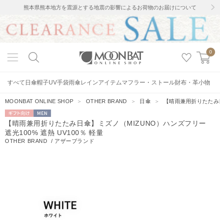
熊本県熊本地方を震源とする地震の影響によるお荷物のお届けについて
0
すべて
日傘
帽子
UV手袋
雨傘
レインアイテム
マフラー・ストール
財布・革小物
MOONBAT ONLINE SHOP
＞
OTHER BRAND
＞
日傘
＞
【晴雨兼用折りたたみ日
ギフト向
MEN
【晴雨兼用折りたたみ日傘】ミズノ（MIZUNO）ハンズフリー
け
遮光100% 遮熱 UV100％ 軽量
OTHER BRAND
/
アザーブランド
2