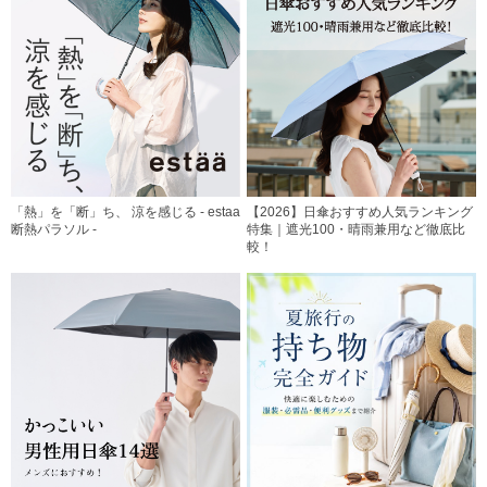
「熱」を「断」ち、 涼を感じる - estaa
【2026】日傘おすすめ人気ランキング
断熱パラソル -
特集｜遮光100・晴雨兼用など徹底比
較！