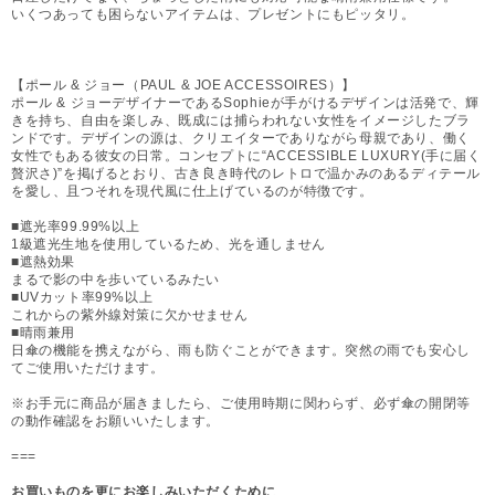
いくつあっても困らないアイテムは、プレゼントにもピッタリ。
【ポール & ジョー（PAUL & JOE ACCESSOIRES）】
ポール & ジョーデザイナーであるSophieが手がけるデザインは活発で、輝
きを持ち、自由を楽しみ、既成には捕らわれない女性をイメージしたブラ
ンドです。デザインの源は、クリエイターでありながら母親であり、働く
女性でもある彼女の日常。コンセプトに“ACCESSIBLE LUXURY(手に届く
贅沢さ)”を掲げるとおり、古き良き時代のレトロで温かみのあるディテール
を愛し、且つそれを現代風に仕上げているのが特徴です。
■遮光率99.99%以上
1級遮光生地を使用しているため、光を通しません
■遮熱効果
まるで影の中を歩いているみたい
■UVカット率99%以上
これからの紫外線対策に欠かせません
■晴雨兼用
日傘の機能を携えながら、雨も防ぐことができます。突然の雨でも安心し
てご使用いただけます。
※お手元に商品が届きましたら、ご使用時期に関わらず、必ず傘の開閉等
の動作確認をお願いいたします。
===
お買いものを更にお楽しみいただくために