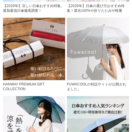
【2026年】涼しい日傘おすすめ特集。
【2026年】日傘の選び方おすすめ特
遮熱最強日傘徹底調査！
集！遮光100%や折りたたみや軽量
HANWAY PREMIUM GIFT
FUWACOOLの特設サイトが公開され
COLLECTION
ました。