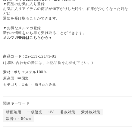
▼商品のお気に入り登録
お気に入りアイテムの商品が値下がりした時や、在庫が少なくなった時な
どに
通知を受け取ることができます。
▼お得なメルマガ登録
新作の情報をいち早く受け取ることができます。
メルマガ登録はこちらから▼
===
商品コード :
22-113-12143-82
(お問い合わせの際には、上記品番をお伝え下さい。)
素材 :
ポリエステル100％
原産国 :
中国製
カテゴリ :
日傘
>
折りたたみ傘
関連キーワード
晴雨兼用
一級遮光
UV
暑さ対策
紫外線対策
親骨：～50cm