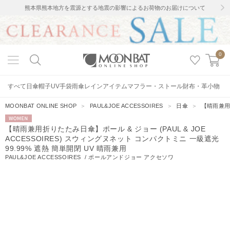
熊本県熊本地方を震源とする地震の影響によるお荷物のお届けについて
0
すべて
日傘
帽子
UV手袋
雨傘
レインアイテム
マフラー・ストール
財布・革小物
MOONBAT ONLINE SHOP
＞
PAUL&JOE ACCESSOIRES
＞
日傘
＞
【晴雨兼用折
WOMEN
【晴雨兼用折りたたみ日傘】ポール & ジョー (PAUL & JOE
ACCESSOIRES) スウィングヌネット コンパクトミニ 一級遮光
99.99% 遮熱 簡単開閉 UV 晴雨兼用
PAUL&JOE ACCESSOIRES
/
ポールアンドジョー アクセソワ
3