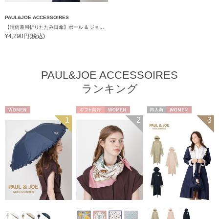
PAUL&JOE ACCESSOIRES
【晴雨兼用折りたたみ日傘】ポール & ジョー (PAUL & JOE ACCESSOIRES) スウィングヌネット コンパクトミニ 一級遮光99.99% 遮熱 簡単開閉 UV 晴雨兼用
¥4,290円(税込)
PAUL&JOE ACCESSOIRES
ランキング
WOMEN
ギフト向け
WOMEN
再入荷
WOMEN
1
2
3