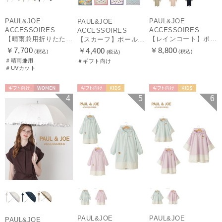
PAUL&JOE
PAUL&JOE
PAUL&JOE
ACCESSOIRES
ACCESSOIRES
ACCESSOIRES
【晴雨兼用折りたたみ日傘】ポール & ジョー (PAUL & JOE ACCESSOIRES) クリザンテームワンポイントフリル 一級遮光99.99% 遮熱 UV 晴雨兼用
【レインコート】ポール & ジョー（PAUL & JOE ACCESSOIRES）クリザンテーム
【スカーフ】ポール & ジョー (PAUL & JOE ACCESSOIRES) シルクスカーフ空 オーステルリッツ記念柱 ネコと毛糸 気球 65cm×65cm
￥7,700
￥8,800
￥4,400
(税込)
(税込)
(税込)
＃晴雨兼用
＃ギフト向け
＃UVカット
ギフト向け
WOMEN
ギフト向け
KIDS
ギフト向け
KIDS
4
5
6
PAUL&JOE
PAUL&JOE
PAUL&JOE