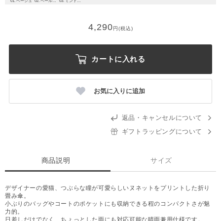
01. ベージュ
02. ペールピンク
03. ミントグリーン
4,290
円(税込)
カートに入れる
お気に入りに追加
返品・キャンセルについて
ギフトラッピングについて
商品説明
サイズ
デザイナーの愛猫、つぶらな瞳が可愛らしいヌネットをプリントした折り
畳み傘。
小ぶりのバッグやコートのポケットにも収納できる程のコンパクトさが魅
力的。
日差しだけでなく、ちょっとした雨にも対応可能な晴雨兼用仕様です。