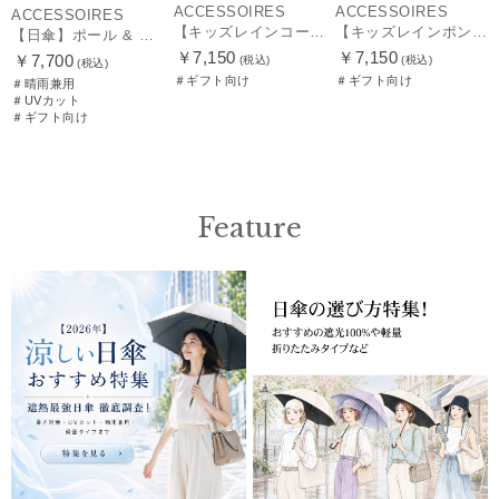
ACCESSOIRES
ACCESSOIRES
ACCESSOIRES
【キッズレインコート】ポール＆ジョー（PAUL & JOE ACCESSOIRES）ワンポイントヌネット
【キッズレインポンチョ】ポール＆ジョー（PAUL & JOE ACCESSOIRES）ネコミミワンポイント
【日傘】ポール & ジョー (PAUL & JOE ACCESSOIRES) クリザンテームワンポイント フリル【公式ムーンバット】雨の日OK スライド式 一級遮光 遮熱 UV
￥7,150
￥7,150
￥7,700
(税込)
(税込)
(税込)
＃ギフト向け
＃ギフト向け
＃晴雨兼用
＃UVカット
＃ギフト向け
Feature