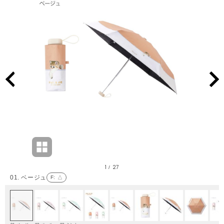
1
27
/
01. ベージュ
F
: △