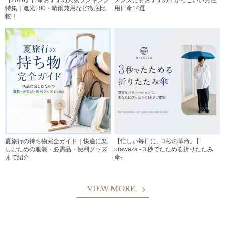
特集｜遮光100・晴雨兼用など徹底比
用日傘14選
較！
夏旅行の持ち物完全ガイド｜快適に楽
【忙しい毎日に、3秒の革命。】
しむための服装・必需品・便利グッズ
urawaza -３秒でたためる折りたたみ
まで紹介
傘-
VIEW MORE