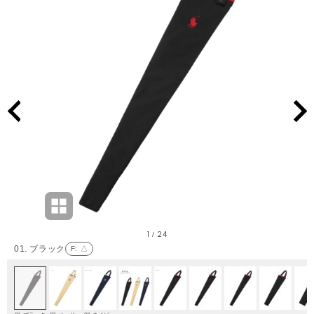
1
24
/
01. ブラック
F
: △