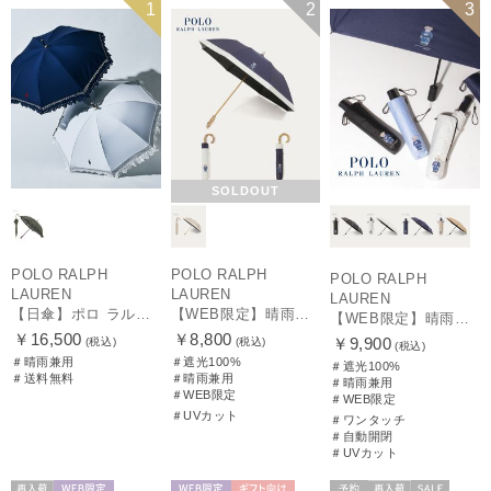
送料無料
WOMEN
WEB限定
WOMEN
WEB限定
UNISEX
1
2
3
SOLDOUT
POLO RALPH
POLO RALPH
POLO RALPH
LAUREN
LAUREN
LAUREN
【日傘】ポロ ラルフ ローレン(POLO RALPH LAUREN)エンブフリル 長傘 【公式ムーンバット】 遮光 遮熱 UV 晴雨兼用
【WEB限定】晴雨兼用折りたたみ日傘 ポロ ラルフ ローレン（POLO RALPH LAUREN）ポロ ベア ポニー
【WEB限定】晴雨兼用自動開閉日傘 ポロ ラルフ ローレン（POLO RALPH LAUREN）ベア 遮光100 UV100 ワンタッチ開閉
￥16,500
￥8,800
￥9,900
(税込)
(税込)
(税込)
＃晴雨兼用
＃遮光100%
＃遮光100%
＃送料無料
＃晴雨兼用
＃晴雨兼用
＃WEB限定
＃WEB限定
＃UVカット
＃ワンタッチ
＃自動開閉
＃UVカット