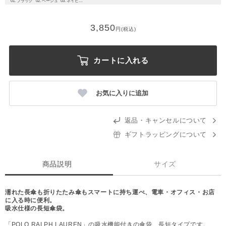
01. ブラック
02. ベージュ
03. ネイビーブルー
3,850
円(税込)
カートに入れる
お気に入りに追加
返品・キャンセルについて
ギフトラッピングについて
商品説明
サイズ
濡れた長傘も折りたたみ傘もスマートに持ち運べ、電車・オフィス・お店
に入る時に便利。
吸水仕様の長短傘袋。
「POLO RALPH LAUREN」の吸水機能付きの傘袋、長短タイプです。