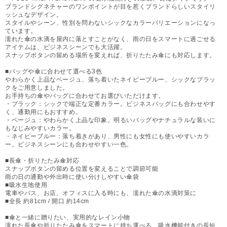
ブランドシグネチャーのワンポイントが目を惹くブランドらしいスタイリ
ッシュなデザイン。
スタイルやシーン、性別を問わないシックなカラーバリエーションになっ
ています。
濡れた傘の水滴を屋内に落とすことがなく、雨の日をスマートに過ごせる
アイテムは、ビジネスシーンでも大活躍。
スナップボタンの留める場所を変えれば、折りたたみ傘にも対応します。
■バッグや傘に合わせて選べる3色
やわらかく上品なベージュ、落ち着いたネイビーブルー、シックなブラッ
クをご用意しました。
お手持ちの傘やバッグに合わせてお選びいただけます。
・ブラック：シックで端正な定番カラー。ビジネスバッグにも合わせやす
く、通勤用にもおすすめ。
・ベージュ：やわらかく上品な印象。明るいバッグやナチュラルな装いに
もなじみやすいカラー。
・ネイビーブルー：落ち着きがあり、男性にも女性にも使いやすいカラ
ー。ビジネスシーンにも合わせやすい一色。
■長傘・折りたたみ傘対応
スナップボタンの留める位置を変えることで調節可能
雨の日の通勤や外出時に使い分けしやすい傘袋
■吸水生地使用
電車やバス、お店、オフィスに入る時にも、濡れた傘の水滴対策に
■全長 約81cm / 開口 約14cm
■傘と一緒に贈りたい、実用的なレイン小物
濡れた長傘や折りたたみ傘をスマートに持ち運べる、吸水機能付きの長短