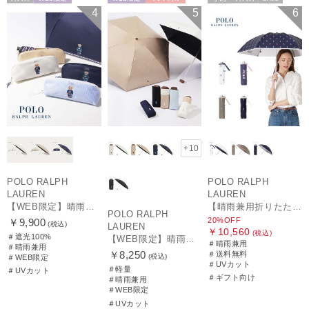
再入荷
WEB限定
WEB限定
ギフト向け
予約
再入荷
セール
4
5
6
WOMEN
UNISEX
送料無料
ギフト向け
WOMEN
+10
POLO RALPH
POLO RALPH
LAUREN
LAUREN
【WEB限定】晴雨兼用折りたたみ日傘 ポロ ラルフ ローレン（POLO RALPH LAUREN）ワンポイントベア 遮光100 UV100
【晴雨兼用折りたたみ日傘】ポロ ラルフ ローレン (POLO RALPH LAUREN) カラーベア 遮光 遮熱 UV 晴雨兼用
POLO RALPH
20%OFF
￥9,900
(税込)
LAUREN
￥10,560
(税込)
＃遮光100%
【WEB限定】晴雨兼用折りたたみ日傘 ポロ ラルフ ローレン ポロポニー刺繍 POLO BEAR 雨の日OK 遮光100% 遮熱 簡単開閉 UV100% 晴雨兼用
＃晴雨兼用
＃晴雨兼用
￥8,250
＃送料無料
(税込)
＃WEB限定
＃UVカット
＃軽量
＃UVカット
＃ギフト向け
＃晴雨兼用
＃WEB限定
＃UVカット