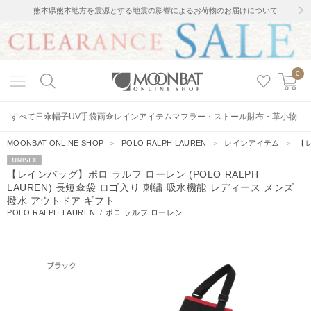
熊本県熊本地方を震源とする地震の影響によるお荷物のお届けについて
0
すべて
日傘
帽子
UV手袋
雨傘
レインアイテム
マフラー・ストール
財布・革小物
MOONBAT ONLINE SHOP
＞
POLO RALPH LAUREN
＞
レインアイテム
＞
【レ
UNISEX
【レインバッグ】ポロ ラルフ ローレン (POLO RALPH
LAUREN) 長短傘袋 ロゴ入り 刺繍 吸水機能 レディース メンズ
撥水 アウトドア ギフト
POLO RALPH LAUREN
/
ポロ ラルフ ローレン
72