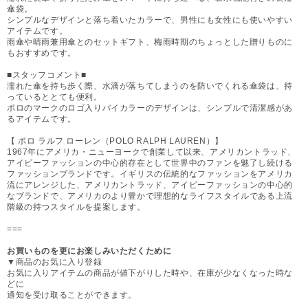
傘袋。
シンプルなデザインと落ち着いたカラーで、男性にも女性にも使いやすい
アイテムです。
雨傘や晴雨兼用傘とのセットギフト、梅雨時期のちょっとした贈りものに
もおすすめです。
■スタッフコメント■
濡れた傘を持ち歩く際、水滴が落ちてしまうのを防いでくれる傘袋は、持
っているととても便利。
ポロのマークのロゴ入りバイカラーのデザインは、シンプルで清潔感があ
るアイテムです。
【 ポロ ラルフ ローレン（POLO RALPH LAUREN）】
1967年にアメリカ・ニューヨークで創業して以来、アメリカントラッド、
アイビーファッションの中心的存在として世界中のファンを魅了し続ける
ファッションブランドです。イギリスの伝統的なファッションをアメリカ
流にアレンジした、アメリカントラッド、アイビーファッションの中心的
なブランドで、アメリカのより豊かで理想的なライフスタイルである上流
階級の持つスタイルを提案します。
===
お買いものを更にお楽しみいただくために
▼商品のお気に入り登録
お気に入りアイテムの商品が値下がりした時や、在庫が少なくなった時な
どに
通知を受け取ることができます。