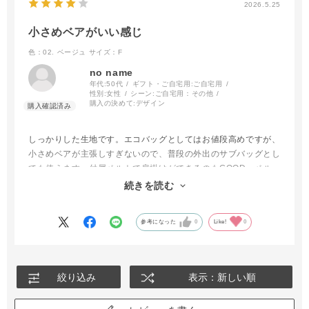
2026.5.25
小さめベアがいい感じ
色：02. ベージュ
サイズ：F
no name
年代:
50代
ギフト・ご自宅用:
ご自宅用
性別:
女性
シーン:
ご自宅用：その他
購入の決めて:
デザイン
しっかりした生地です。エコバッグとしてはお値段高めですが、
小さめベアが主張しすぎないので、普段の外出のサブバッグとし
ても使えます。付属ベルトで肩掛けができるのもGOOD。ベル
トが少々重くて長めなので、星マイナス1にしましたが、おしゃ
続きを読む
れだし、買い物以外でも活躍しそうです。
参考になった
0
Like!
0
絞り込み
表示：新しい順