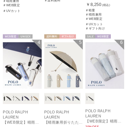
＃送料無料
＃晴雨兼用
￥8,250
(税込)
＃WEB限定
＃軽量
＃UVカット
＃晴雨兼用
＃WEB限定
＃UVカット
＃ギフト向け
WEB限定
UNISEX
送料無料
ギフト向け
セール
WEB限定
4
5
6
WOMEN
WOMEN
POLO RALPH
POLO RALPH
POLO RALPH
LAUREN
LAUREN
LAUREN
【WEB限定】晴雨兼用折りたたみ日傘 ポロ ラルフ ローレン（POLO RALPH LAUREN）シャンブレーレース 遮光100 UV100
【WEB限定】晴雨兼用自動開閉日傘 ポロ ラルフ ローレン（POLO RALPH LAUREN）ベア 遮光100 UV100 ワンタッチ開閉
【晴雨兼用折りたたみ日傘】ポロ ラルフ ローレン (POLO RALPH LAUREN) 先染めジャガード 遮光 UV 遮熱
20%OFF