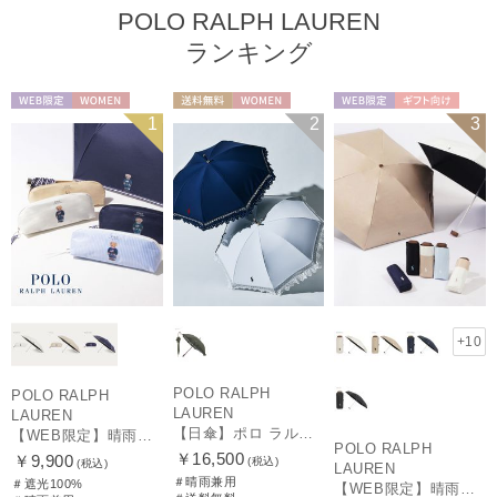
POLO RALPH LAUREN
ランキング
WEB限定
WOMEN
送料無料
WOMEN
WEB限定
ギフト向け
1
2
3
UNISEX
+10
POLO RALPH
POLO RALPH
LAUREN
LAUREN
【日傘】ポロ ラルフ ローレン(POLO RALPH LAUREN)エンブフリル 長傘 【公式ムーンバット】 遮光 遮熱 UV 晴雨兼用
【WEB限定】晴雨兼用折りたたみ日傘 ポロ ラルフ ローレン（POLO RALPH LAUREN）ワンポイントベア 遮光100 UV100
POLO RALPH
￥16,500
￥9,900
(税込)
(税込)
LAUREN
＃晴雨兼用
＃遮光100%
【WEB限定】晴雨兼用折りたたみ日傘 ポロ ラルフ ローレン ポロポニー刺繍 POLO BEAR 雨の日OK 遮光100% 遮熱 簡単開閉 UV100% 晴雨兼用