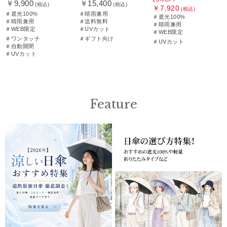
￥9,900
￥15,400
(税込)
(税込)
￥7,920
(税込)
＃遮光100%
＃晴雨兼用
＃遮光100%
＃晴雨兼用
＃送料無料
＃晴雨兼用
＃WEB限定
＃UVカット
＃WEB限定
＃ワンタッチ
＃ギフト向け
＃UVカット
＃自動開閉
＃UVカット
Feature