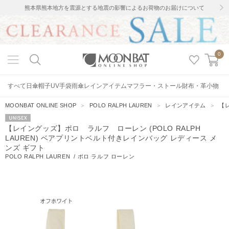
熊本県熊本地方を震源とする地震の影響によるお荷物のお届けについて
0
すべて
日傘
帽子
UV手袋
雨傘
レインアイテム
マフラー・ストール
財布・革小物
MOONBAT ONLINE SHOP
＞
POLO RALPH LAUREN
＞
レインアイテム
＞
【レ
UNISEX
【レイングッズ】ポロ ラルフ ローレン (POLO RALPH
LAUREN) ベアプリントベルト付きレインバッグ レディース メ
ンズ ギフト
POLO RALPH LAUREN
/
ポロ ラルフ ローレン
98