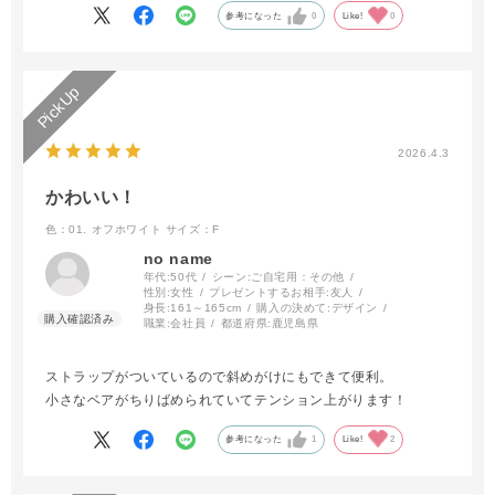
参考になった
0
Like!
0
2026.4.3
かわいい！
色：01. オフホワイト
サイズ：F
no name
年代:
50代
シーン:
ご自宅用：その他
性別:
女性
プレゼントするお相手:
友人
身長:
161～165cm
購入の決めて:
デザイン
職業:
会社員
都道府県:
鹿児島県
ストラップがついているので斜めがけにもできて便利。
小さなベアがちりばめられていてテンション上がります！
参考になった
1
Like!
2