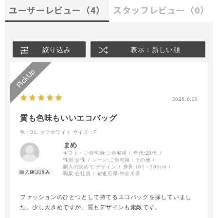
ユーザーレビュー
（4）
スタッフレビュー
（0）
絞り込み
表示：新しい順
2026.6.29
質も色味もいいエコバッグ
色：01. オフホワイト
サイズ：F
まめ
ギフト・ご自宅用:
ご自宅用
年代:
20代
性別:
女性
シーン:
ご自宅用：その他
購入の決めて:
デザイン
身長:
161～165cm
職業:
会社員
都道府県:
神奈川県
ファッションのひとつとして持てるエコバッグを探していまし
た。少し大きめですが、質もデザインも素敵です。