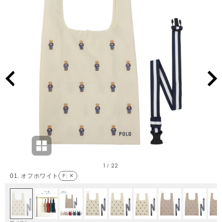
1
22
/
01. オフホワイト
F
: ✕