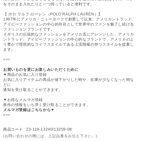
をそのまま入れたりと一つ持っていると便利です。
【 ポロ ラルフ ローレン（POLO RALPH LAUREN）】
1967年にアメリカ・ニューヨークで創業して以来、アメリカントラッド、
アイビーファッションの中心的存在として世界中のファンを魅了し続ける
ファッションブランドです。
イギリスの伝統的なファッションをアメリカ流にアレンジした、アメリカ
ントラッド、アイビーファッションの中心的なブランドで、アメリカのよ
り豊かで理想的なライフスタイルである上流階級の持つスタイルを提案し
ます。
===
お買いものを更にお楽しみいただくために
▼商品のお気に入り登録
お気に入りアイテムの商品が値下がりした時や、在庫が少なくなった時な
どに
通知を受け取ることができます。
▼お得なメルマガ登録
新作の情報をいち早く受け取ることができます。
メルマガ登録はこちらから▼
===
商品コード :
23-119-13240/13259-08
(お問い合わせの際には、上記品番をお伝え下さい。)