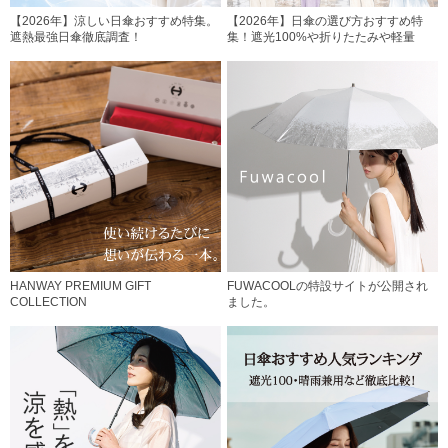
【2026年】涼しい日傘おすすめ特集。
【2026年】日傘の選び方おすすめ特
遮熱最強日傘徹底調査！
集！遮光100%や折りたたみや軽量
HANWAY PREMIUM GIFT
FUWACOOLの特設サイトが公開され
COLLECTION
ました。