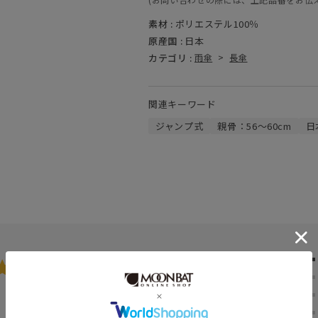
素材 :
ポリエステル100％
原産国 :
日本
カテゴリ :
雨傘
>
長傘
関連キーワード
ジャンプ式
親骨：56～60cm
日
5.0
★
5
★
4
2
★
3
レビュー件数：
件
★
2