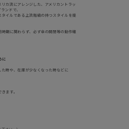
メリカ流にアレンジした、アメリカントラッ
ブランドで、
スタイルである上流階級の持つスタイルを提
用時期に関わらず、必ず傘の開閉等の動作確
めに
した時や、在庫が少なくなった時などに
できます。
え下さい。)