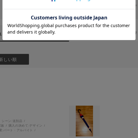
★
1
ュー
（2）
スタッフ
新しい順
シーン:
送別品
家族
購入の決めて:
デザイン
業:
パート・アルバイト