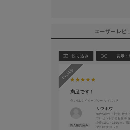
ユーザーレビ
絞り込み
表示：
満足です！
色：02.ネイビーブルー
サイズ：F
リウボウ
年代:
40代
性別:
男性
プレゼントするお相手:
身長:
151～155cm
職
都道府県:
埼玉県