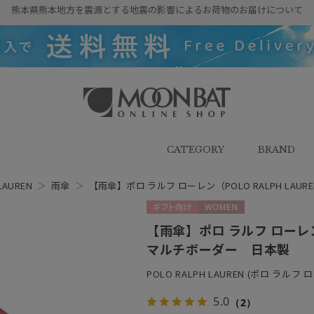
熊本県熊本地方を震源とする地震の影響によるお荷物のお届けについて
雨傘・日傘・マフラー・ストール・
帽子の通販｜MOONBAT ONLINE
SHOP（ムーンバットオンラインシ
CATEGORY
BRAND
ョップ）
LAUREN
＞
雨傘
＞
【雨傘】ポロ ラルフ ローレン（POLO RALPH LA
ギフト向け
WOMEN
【雨傘】ポロ ラルフ ローレン（
マルチボーダー 日本製
POLO RALPH LAUREN (ポロ ラルフ 
5.0
（2）