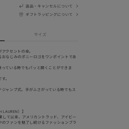
返品・キャンセルについて
ギフトラッピングについて
サイズ
がアクセントの傘。
るおなじみのポニーロゴをワンポイントであ
持っている時でもパッと開くことができま
です。
チジャンプ式。手がふさがっている時でもス
 LAUREN）】
創業して以来、アメリカントラッド、アイビー
中のファンを魅了し続けるファッションブラ