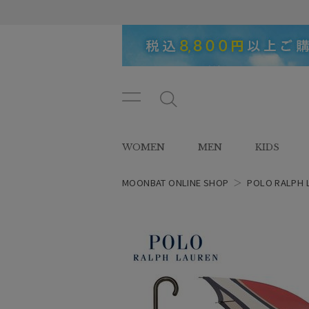
メニ
メ
ュー
ニ
ボタ
ュ
WOMEN
MEN
KIDS
ン
ー
ボ
タ
MOONBAT ONLINE SHOP
＞
POLO RALPH 
ン