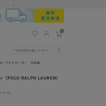
Gmailをお使いのお客様
0
お気
ロ
カー
に入
グ
ト
り
イ
ン
検
索
UREN）マルチボーダー 日本製
POLO RALPH LAUREN）
ローレン)