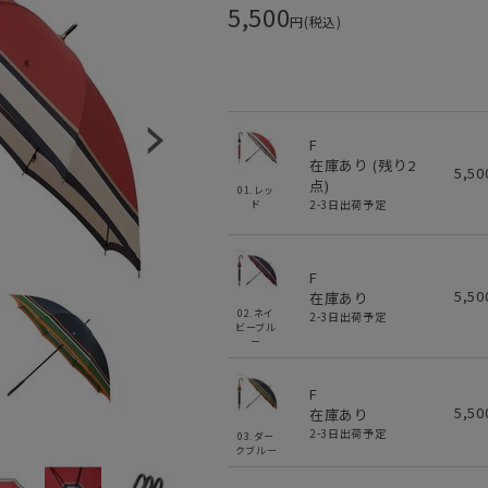
5,500
円(税込)
F
在庫あり (残り
2
5,5
点)
01.レッ
2-3日出荷予定
ド
F
5,5
在庫あり
02.ネイ
2-3日出荷予定
ビーブル
ー
F
5,5
在庫あり
2-3日出荷予定
03.ダー
クブルー