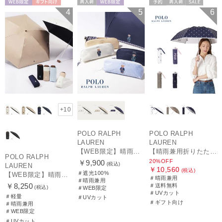
WEB限定
ギフト向け
再入荷
WEB限定
予約
再入荷
セール
4
5
6
UNISEX
WOMEN
送料無料
ギフト向け
WOMEN
+10
POLO RALPH
POLO RALPH
LAUREN
LAUREN
【WEB限定】晴雨兼用折りたたみ日傘 ポロ ラルフ ローレン（POLO RALPH LAUREN）ワンポイントベア 遮光100 UV100
【晴雨兼用折りたたみ日傘】ポロ ラルフ ローレン (POLO RALPH LAUREN) カラーベア 遮光 遮熱 UV 晴雨兼用
POLO RALPH
20%OFF
￥9,900
(税込)
LAUREN
￥10,560
(税込)
＃遮光100%
【WEB限定】晴雨兼用折りたたみ日傘 ポロ ラルフ ローレン ポロポニー刺繍 POLO BEAR 雨の日OK 遮光100% 遮熱 簡単開閉 UV100% 晴雨兼用
＃晴雨兼用
＃晴雨兼用
￥8,250
＃送料無料
(税込)
＃WEB限定
＃UVカット
＃軽量
＃UVカット
＃ギフト向け
＃晴雨兼用
＃WEB限定
＃UVカット