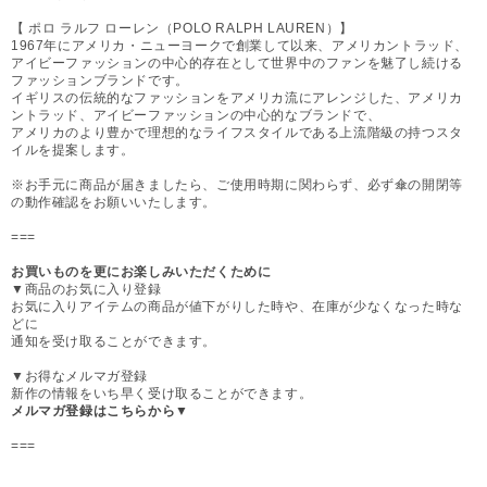
【 ポロ ラルフ ローレン（POLO RALPH LAUREN）】
1967年にアメリカ・ニューヨークで創業して以来、アメリカントラッド、
アイビーファッションの中心的存在として世界中のファンを魅了し続ける
ファッションブランドです。
イギリスの伝統的なファッションをアメリカ流にアレンジした、アメリカ
ントラッド、アイビーファッションの中心的なブランドで、
アメリカのより豊かで理想的なライフスタイルである上流階級の持つスタ
イルを提案します。
※お手元に商品が届きましたら、ご使用時期に関わらず、必ず傘の開閉等
の動作確認をお願いいたします。
===
お買いものを更にお楽しみいただくために
▼商品のお気に入り登録
お気に入りアイテムの商品が値下がりした時や、在庫が少なくなった時な
どに
通知を受け取ることができます。
▼お得なメルマガ登録
新作の情報をいち早く受け取ることができます。
メルマガ登録はこちらから▼
===