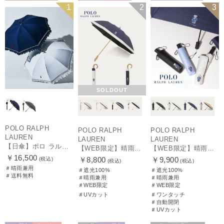
送料無料
WOMEN
WEB限定
WOMEN
WEB限定
UNISEX
1
2
3
SOLDOUT
POLO RALPH
POLO RALPH
POLO RALPH
LAUREN
LAUREN
LAUREN
【日傘】ポロ ラルフ ローレン(POLO RALPH LAUREN)エンブフリル 長傘 【公式ムーンバット】 遮光 遮熱 UV 晴雨兼用
【WEB限定】晴雨兼用折りたたみ日傘 ポロ ラルフ ローレン（POLO RALPH LAUREN）ポロ ベア ポニー
【WEB限定】晴雨兼用自動開閉日傘 ポロ ラルフ ローレン（POLO RALPH LAUREN）ベア 遮光100 UV100 ワンタッチ開閉
￥16,500
￥8,800
￥9,900
(税込)
(税込)
(税込)
＃晴雨兼用
＃遮光100%
＃遮光100%
＃送料無料
＃晴雨兼用
＃晴雨兼用
＃WEB限定
＃WEB限定
＃UVカット
＃ワンタッチ
＃自動開閉
＃UVカット