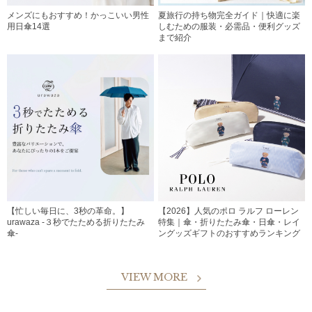
メンズにもおすすめ！かっこいい男性
夏旅行の持ち物完全ガイド｜快適に楽
用日傘14選
しむための服装・必需品・便利グッズ
まで紹介
【忙しい毎日に、3秒の革命。】
【2026】人気のポロ ラルフ ローレン
urawaza -３秒でたためる折りたたみ
特集｜傘・折りたたみ傘・日傘・レイ
傘-
ングッズギフトのおすすめランキング
VIEW MORE