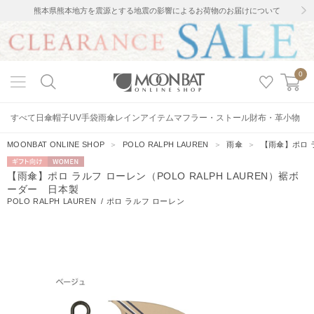
熊本県熊本地方を震源とする地震の影響によるお荷物のお届けについて
0
すべて
日傘
帽子
UV手袋
雨傘
レインアイテム
マフラー・ストール
財布・革小物
MOONBAT ONLINE SHOP
＞
POLO RALPH LAUREN
＞
雨傘
＞
【雨傘】ポロ ラ
ギフト向
WOMEN
【雨傘】ポロ ラルフ ローレン（POLO RALPH LAUREN）裾ボ
け
ーダー 日本製
POLO RALPH LAUREN
/
ポロ ラルフ ローレン
44