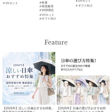
＃UVカット
＃軽量
＃UVカット
＃ギフト向け
＃晴雨兼用
＃WEB限定
＃UVカット
＃ギフト向け
Feature
【2026年】涼しい日傘おすすめ特集。
【2026年】日傘の選び方おすすめ特