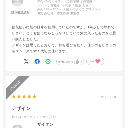
年代:
40代
ギフト・ご自宅用:
ご自宅用
シーン:
ご自宅用：その他
性別:
女性
身長:
161～165cm
購入の決めて:
デザイン
職業:
会社員
都道府県:
東京都
普段使いに別の日傘を使用していたのですが、1年少しで壊れて
しまい、どうせ使うならしっかりしていて気に入ったものをと思
い購入しました。
デザインは思ったとおりで、持ち運びも軽く、使うのもしまうの
もスムーズです！大切に使います。
参考になった
0
Like!
0
2026.5.20
デザイン
色：01. オフホワイト
サイズ：F
ザイオン