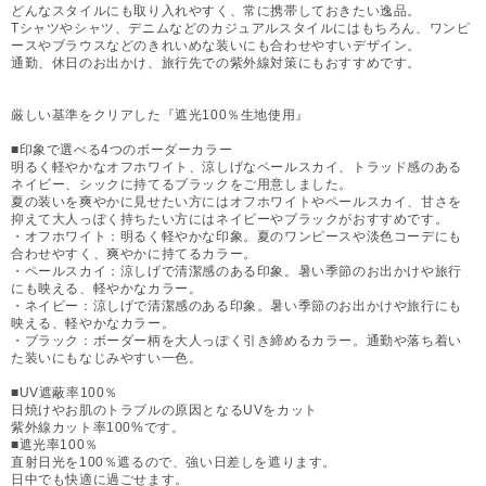
どんなスタイルにも取り入れやすく、常に携帯しておきたい逸品。
Tシャツやシャツ、デニムなどのカジュアルスタイルにはもちろん、ワンピ
ースやブラウスなどのきれいめな装いにも合わせやすいデザイン。
通勤、休日のお出かけ、旅行先での紫外線対策にもおすすめです。
厳しい基準をクリアした『遮光100％生地使用』
■印象で選べる4つのボーダーカラー
明るく軽やかなオフホワイト、涼しげなペールスカイ、トラッド感のある
ネイビー、シックに持てるブラックをご用意しました。
夏の装いを爽やかに見せたい方にはオフホワイトやペールスカイ、甘さを
抑えて大人っぽく持ちたい方にはネイビーやブラックがおすすめです。
・オフホワイト：明るく軽やかな印象。夏のワンピースや淡色コーデにも
合わせやすく、爽やかに持てるカラー。
・ペールスカイ：涼しげで清潔感のある印象。暑い季節のお出かけや旅行
にも映える、軽やかなカラー。
・ネイビー：涼しげで清潔感のある印象。暑い季節のお出かけや旅行にも
映える、軽やかなカラー。
・ブラック：ボーダー柄を大人っぽく引き締めるカラー。通勤や落ち着い
た装いにもなじみやすい一色。
■UV遮蔽率100％
日焼けやお肌のトラブルの原因となるUVをカット
紫外線カット率100%です。
■遮光率100％
直射日光を100％遮るので、強い日差しを遮ります。
日中でも快適に過ごせます。