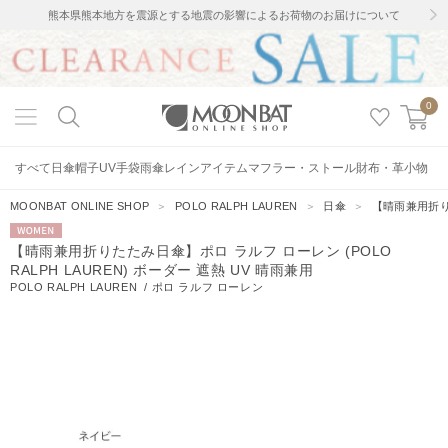
熊本県熊本地方を震源とする地震の影響によるお荷物のお届けについて
0
すべて
日傘
帽子
UV手袋
雨傘
レインアイテム
マフラー・ストール
財布・革小物
MOONBAT ONLINE SHOP
＞
POLO RALPH LAUREN
＞
日傘
＞
【晴雨兼用折りた
WOMEN
【晴雨兼用折りたたみ日傘】ポロ ラルフ ローレン (POLO
RALPH LAUREN) ボーダー 遮熱 UV 晴雨兼用
POLO RALPH LAUREN
/
ポロ ラルフ ローレン
34