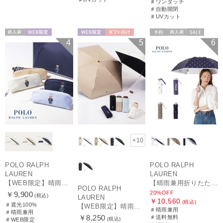
＃ワンタッチ
＃自動開閉
＃UVカット
再入荷
WEB限定
WEB限定
ギフト向け
予約
再入荷
セール
4
5
6
WOMEN
UNISEX
送料無料
ギフト向け
WOMEN
+10
POLO RALPH
POLO RALPH
LAUREN
LAUREN
【WEB限定】晴雨兼用折りたたみ日傘 ポロ ラルフ ローレン（POLO RALPH LAUREN）ワンポイントベア 遮光100 UV100
【晴雨兼用折りたたみ日傘】ポロ ラルフ ローレン (POLO RALPH LAUREN) カラーベア 遮光 遮熱 UV 晴雨兼用
POLO RALPH
20%OFF
￥9,900
(税込)
LAUREN
￥10,560
(税込)
＃遮光100%
【WEB限定】晴雨兼用折りたたみ日傘 ポロ ラルフ ローレン ポロポニー刺繍 POLO BEAR 雨の日OK 遮光100% 遮熱 簡単開閉 UV100% 晴雨兼用
＃晴雨兼用
＃晴雨兼用
￥8,250
＃送料無料
(税込)
＃WEB限定