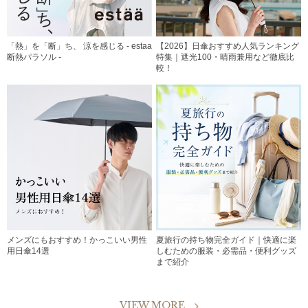
「熱」を「断」ち、 涼を感じる - estaa
【2026】日傘おすすめ人気ランキング
断熱パラソル -
特集｜遮光100・晴雨兼用など徹底比
較！
メンズにもおすすめ！かっこいい男性
夏旅行の持ち物完全ガイド｜快適に楽
用日傘14選
しむための服装・必需品・便利グッズ
まで紹介
VIEW MORE