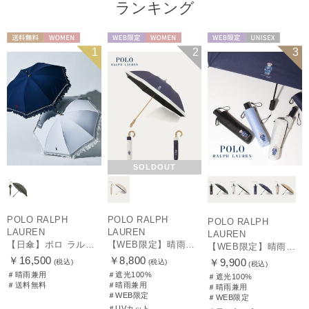
ランキング
送料無料
WOMEN
WEB限定
WOMEN
WEB限定
UNISEX
1
2
3
SOLDOUT
POLO RALPH
POLO RALPH
POLO RALPH
LAUREN
LAUREN
LAUREN
【日傘】ポロ ラルフ ローレン(POLO RALPH LAUREN)エンブフリル 長傘 【公式ムーンバット】 遮光 遮熱 UV 晴雨兼用
【WEB限定】晴雨兼用折りたたみ日傘 ポロ ラルフ ローレン（POLO RALPH LAUREN）ポロ ベア ポニー
【WEB限定】晴雨兼用自動開閉日傘 ポロ ラルフ ローレン（POLO RALPH LAUREN）ベア 遮光100 UV100 ワンタッチ開閉
￥16,500
￥8,800
￥9,900
(税込)
(税込)
(税込)
＃晴雨兼用
＃遮光100%
＃遮光100%
＃送料無料
＃晴雨兼用
＃晴雨兼用
＃WEB限定
＃WEB限定
＃UVカット