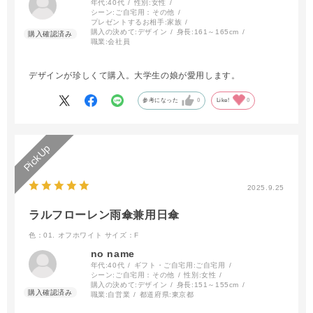
年代:
40代
性別:
女性
シーン:
ご自宅用：その他
プレゼントするお相手:
家族
購入の決めて:
デザイン
身長:
161～165cm
職業:
会社員
デザインが珍しくて購入。大学生の娘が愛用します。
参考になった
0
Like!
0
2025.9.25
ラルフローレン雨傘兼用日傘
色：01. オフホワイト
サイズ：F
no name
年代:
40代
ギフト・ご自宅用:
ご自宅用
シーン:
ご自宅用：その他
性別:
女性
購入の決めて:
デザイン
身長:
151～155cm
職業:
自営業
都道府県:
東京都