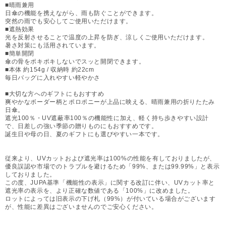
■晴雨兼用
日傘の機能を携えながら、雨も防ぐことができます。
突然の雨でも安心してご使用いただけます。
■遮熱効果
光を反射させることで温度の上昇を防ぎ、涼しくご使用いただけます。
暑さ対策にも活用されています。
■簡単開閉
傘の骨をポキポキしないでスッと開閉できます。
■本体 約154g / 収納時 約22cm
毎日バッグに入れやすい軽やかさ
■大切な方へのギフトにもおすすめ
爽やかなボーダー柄とポロポニーが上品に映える、晴雨兼用の折りたたみ
日傘。
遮光100％・UV遮蔽率100％の機能性に加え、軽く持ち歩きやすい設計
で、日差しの強い季節の贈りものにもおすすめです。
誕生日や母の日、夏のギフトにも選びやすい一本です。
従来より、UVカットおよび遮光率は100%の性能を有しておりましたが、
優良誤認や市場でのトラブルを避けるため「99%、または99.99%」と表示
しておりました。
この度、JUPA基準「機能性の表示」に関する改訂に伴い、UVカット率と
遮光率の表示を、より正確な数値である「100%」に改めました。
ロットによっては旧表示の下げ札（99%）が付いている場合がございます
が、性能に差異はございませんのでご安心ください。