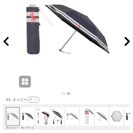
1
43
/
03. ネイビー
F
: 〇
03. ネイビー
04. ブラック