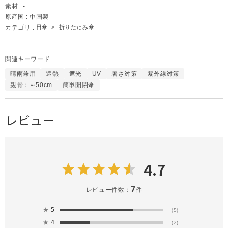
素材 :
-
原産国 :
中国製
カテゴリ :
日傘
>
折りたたみ傘
関連キーワード
晴雨兼用
遮熱
遮光
UV
暑さ対策
紫外線対策
親骨：～50cm
簡単開閉傘
レビュー
4.7
7
レビュー件数：
件
★
5
(5)
★
4
(2)