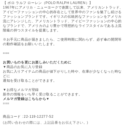
【 ポロ ラルフ ローレン（POLO RALPH LAUREN）】
1967年にアメリカ・ニューヨークで創業して以来、アメリカントラッド、
アイビーファッションの中心的存在として世界中のファンを魅了し続ける
ファッションブランドです。イギリスの伝統的なファッションをアメリカ
流にアレンジした、アメリカントラッド、アイビーファッションの中心的
なブランドで、アメリカのより豊かで理想的なライフスタイルである上流
階級の持つスタイルを提案します。
※お手元に商品が届きましたら、ご使用時期に関わらず、必ず傘の開閉等
の動作確認をお願いいたします。
===
お買いものを更にお楽しみいただくために
▼商品のお気に入り登録
お気に入りアイテムの商品が値下がりした時や、在庫が少なくなった時な
どに
通知を受け取ることができます。
▼お得なメルマガ登録
新作の情報をいち早く受け取ることができます。
メルマガ登録はこちらから▼
===
商品コード :
22-119-12277-52
(お問い合わせの際には、上記品番をお伝え下さい。)