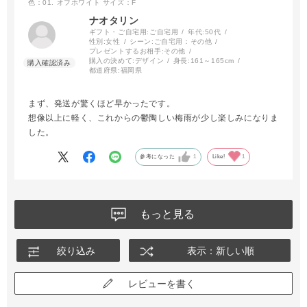
色：01. オフホワイト
サイズ：F
ナオタリン
ギフト・ご自宅用:
ご自宅用
年代:
50代
性別:
女性
シーン:
ご自宅用：その他
プレゼントするお相手:
その他
購入の決めて:
デザイン
身長:
161～165cm
都道府県:
福岡県
まず、発送が驚くほど早かったです。
想像以上に軽く、これからの鬱陶しい梅雨が少し楽しみになりま
した。
参考になった
1
Like!
1
もっと見る
絞り込み
表示：新しい順
レビューを書く