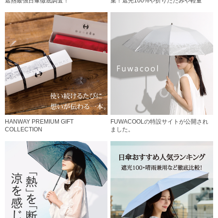
遮熱最強日傘徹底調査！
集！遮光100%や折りたたみや軽量
HANWAY PREMIUM GIFT
FUWACOOLの特設サイトが公開され
COLLECTION
ました。