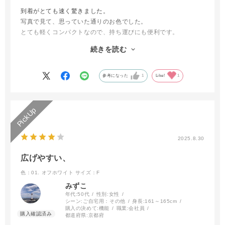
到着がとても速く驚きました。
写真で見て、思っていた通りのお色でした。
とても軽くコンパクトなので、持ち運びにも便利です。
初回割引と期間限定のミニプレゼントもあり、お得に購入する方
続きを読む
ができ、とても満足です。また機会があれば利用したいと思いま
す。
参考になった
1
Like!
1
2025.8.30
広げやすい、
色：01. オフホワイト
サイズ：F
みずこ
年代:
50代
性別:
女性
シーン:
ご自宅用：その他
身長:
161～165cm
購入の決めて:
機能
職業:
会社員
都道府県:
京都府