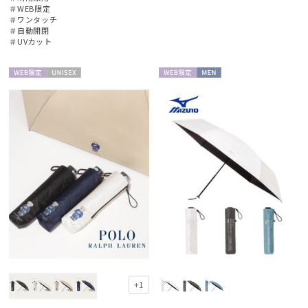
＃WEB限定
＃ワンタッチ
マフラー・ストール・スカーフ
＃自動開閉
＃UVカット
帽子
WEB限
UNISE
WEB限
MEN
定
X
定
その他
カラー
価格・割引率
在庫表示
+1
販売状況