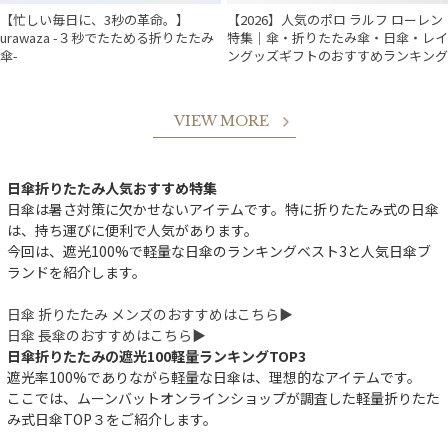
【忙しい毎日に、3秒の革命。】
【2026】人気のポロ ラルフ ローレン
urawaza -３秒でたためる折りたたみ
特集｜傘・折りたたみ傘・日傘・レイ
傘-
ングッズギフトのおすすめランキング
VIEW MORE
日傘折りたたみ人気おすすめ特集
日傘は暑さ対策に欠かせないアイテムです。特に折りたたみ式の日傘
は、持ち運びに便利で人気があります。
今回は、遮光100%で軽量な日傘のランキングベスト3と人気日傘ブ
ランドを紹介します。
日傘 折りたたみ メンズのおすすめはこちら▶︎
日傘 長傘のおすすめはこちら▶︎
日傘折りたたみの遮光100軽量ランキングTOP3
遮光率100%でありながら軽量な日傘は、理想的なアイテムです。
ここでは、ムーンバットオンラインショップが調査した軽量折りたた
み式日傘TOP３をご紹介します。