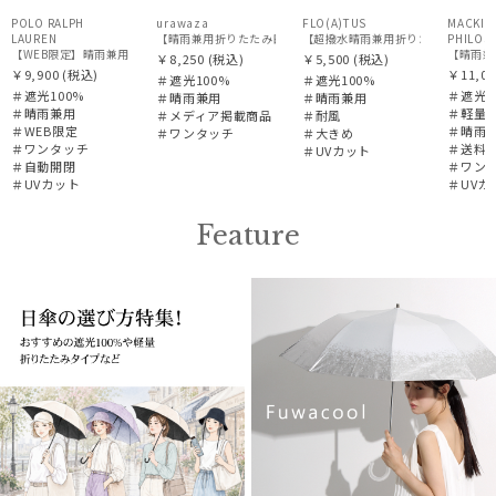
POLO RALPH
urawaza
FLO(A)TUS
MACKIN
LAUREN
【超撥水晴雨兼用折りたたみ日傘】フロータ
PHILOS
【WEB限定】晴雨兼用自動開閉日傘 ポロ ラルフ ローレン（POLO RALPH LAUREN）ベア 遮
￥8,250
(税込)
￥5,500
(税込)
￥9,900
(税込)
￥11,00
＃遮光100%
＃遮光100%
＃遮光100%
＃遮光1
＃晴雨兼用
＃晴雨兼用
＃晴雨兼用
＃軽量
＃メディア掲載商品
＃耐風
＃WEB限定
＃晴雨
＃ワンタッチ
＃大きめ
＃ワンタッチ
＃送料
＃UVカット
＃自動開閉
＃ワン
＃UVカット
＃UVカ
Feature