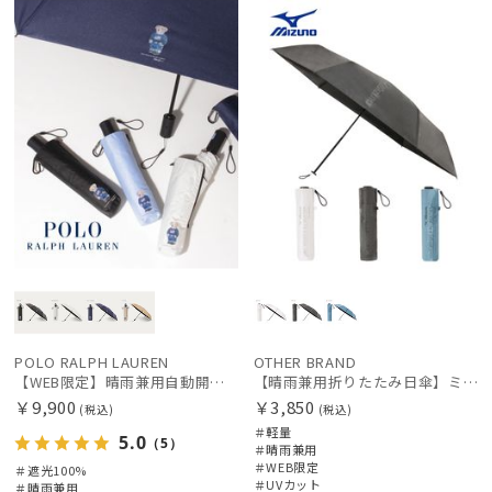
定
X
定
価格の高い
順
価格の低い
順
絞り込み
人気順
売上点数順
お気に入り
レディース
メンズ
キッズ
順
カテゴリー
POLO RALPH LAUREN
OTHER BRAND
【WEB限定】晴雨兼用自動開閉日傘 ポロ ラルフ ローレン（POLO RALPH LAUREN）ベア 遮光100 UV100 ワンタッチ開閉
【晴雨兼用折りたたみ日傘】ミズノ（MIZUNO）ワンポイントロゴ 一級遮光99.99% 遮熱 UV99％以上 晴雨兼用 軽量
ブランド
￥9,900
￥3,850
(税込)
(税込)
＃軽量
5.0
（5）
＃晴雨兼用
＃WEB限定
傘機能
＃遮光100%
＃UVカット
＃晴雨兼用