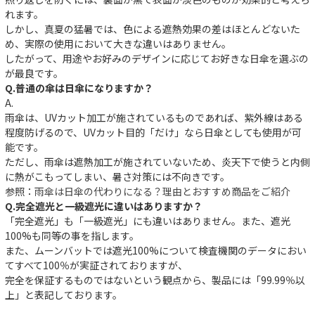
れます。
しかし、真夏の猛暑では、色による遮熱効果の差はほとんどないた
め、実際の使用において大きな違いはありません。
したがって、用途やお好みのデザインに応じてお好きな日傘を選ぶの
が最良です。
Q.普通の傘は日傘になりますか？
A.
雨傘は、UVカット加工が施されているものであれば、紫外線はある
程度防げるので、UVカット目的「だけ」なら日傘としても使用が可
能です。
ただし、雨傘は遮熱加工が施されていないため、炎天下で使うと内側
に熱がこもってしまい、暑さ対策には不向きです。
参照：
雨傘は日傘の代わりになる？理由とおすすめ商品をご紹介
Q.完全遮光と一級遮光に違いはありますか？
「完全遮光」も「一級遮光」にも違いはありません。また、遮光
100%も同等の事を指します。
件
また、ムーンバットでは遮光100%について検査機関のデータにおい
てすべて100％が実証されておりますが、
完全を保証するものではないという観点から、製品には「99.99％以
上」と表記しております。