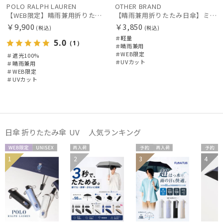
POLO RALPH LAUREN
OTHER BRAND
入荷状況
【WEB限定】晴雨兼用折りたたみ日傘 ポロ ラルフ ローレン（POLO RALPH LAUREN）ベア 遮光100 UV100
【晴雨兼用折りたたみ日傘】ミズノ（MIZUNO）ワンポイントロゴ 一級遮光99.99% 遮熱 UV99％以上 晴雨兼用 軽量
￥9,900
￥3,850
(税込)
(税込)
＃軽量
5.0
（1）
＃晴雨兼用
＃WEB限定
＃遮光100%
＃UVカット
＃晴雨兼用
＃WEB限定
＃UVカット
日傘 折りたたみ傘 UV 人気ランキング
WEB限
UNISE
再入
予約
再入
予約
1
2
3
4
メディア掲
UNISE
送料
定
X
荷
荷
UNISE
載商品
X
料
X