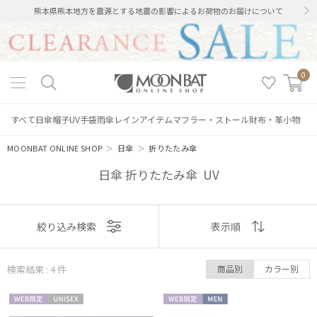
熊本県熊本地方を震源とする地震の影響によるお荷物のお届けについて
0
すべて
日傘
帽子
UV手袋
雨傘
レインアイテム
マフラー・ストール
財布・革小物
MOONBAT ONLINE SHOP
＞
日傘
＞
折りたたみ傘
日傘 折りたたみ傘 UV
表示
絞り込み検索
表示順
順
検索結果 : 4
件
商品別
カラー別
おすすめ
WEB限
UNISE
WEB限
MEN
新着