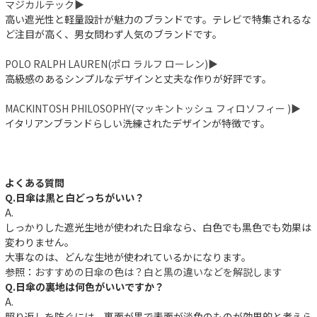
マジカルテック▶︎
高い遮光性と軽量設計が魅力のブランドです。テレビで特集されるな
ど注目が高く、男女問わず人気のブランドです。
POLO RALPH LAUREN(ポロ ラルフ ローレン)▶︎
高級感のあるシンプルなデザインと丈夫な作りが好評です。
MACKINTOSH PHILOSOPHY(マッキントッシュ フィロソフィー )▶︎
イタリアンブランドらしい洗練されたデザインが特徴です。
よくある質問
Q.日傘は黒と白どっちがいい？
A.
しっかりした遮光生地が使われた日傘なら、白色でも黒色でも効果は
変わりません。
大事なのは、どんな生地が使われているかになります。
参照：
おすすめの日傘の色は？白と黒の違いなどを解説します
Q.日傘の裏地は何色がいいですか？
A.
照り返しを防ぐには、裏面が黒で表面が淡色のものが効果的と考えら