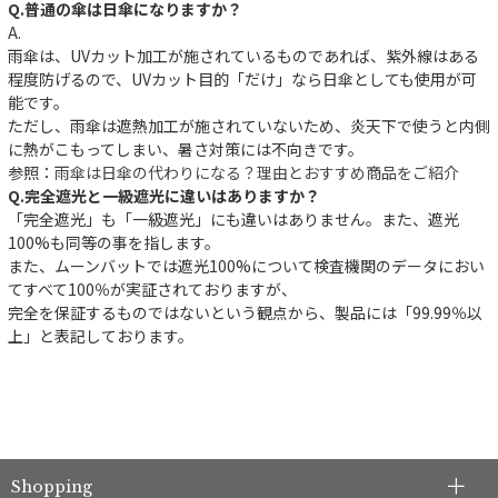
Q.普通の傘は日傘になりますか？
A.
雨傘は、UVカット加工が施されているものであれば、紫外線はある
程度防げるので、UVカット目的「だけ」なら日傘としても使用が可
能です。
ただし、雨傘は遮熱加工が施されていないため、炎天下で使うと内側
に熱がこもってしまい、暑さ対策には不向きです。
参照：
雨傘は日傘の代わりになる？理由とおすすめ商品をご紹介
Q.完全遮光と一級遮光に違いはありますか？
「完全遮光」も「一級遮光」にも違いはありません。また、遮光
100%も同等の事を指します。
また、ムーンバットでは遮光100%について検査機関のデータにおい
てすべて100％が実証されておりますが、
件
完全を保証するものではないという観点から、製品には「99.99％以
上」と表記しております。
Shopping