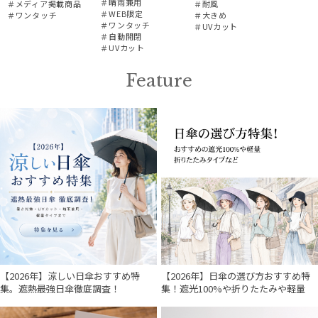
＃晴雨兼用
＃メディア掲載商品
＃耐風
＃WEB限定
＃ワンタッチ
＃大きめ
＃ワンタッチ
＃UVカット
＃自動開閉
＃UVカット
Feature
【2026年】涼しい日傘おすすめ特
【2026年】日傘の選び方おすすめ特
集。遮熱最強日傘徹底調査！
集！遮光100%や折りたたみや軽量