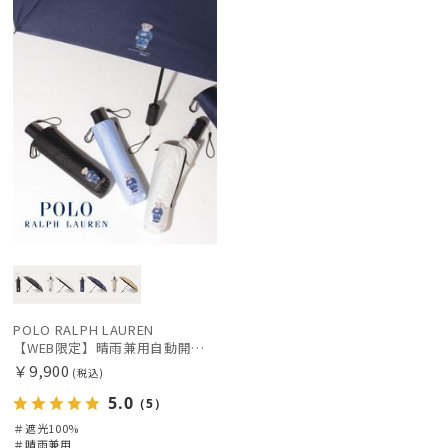
定
X
価格の高い
順
絞り込み
価格の低い
順
人気順
レディース
メンズ
キッズ
売上点数順
お気に入り
カテゴリー
順
ブランド
POLO RALPH LAUREN
【WEB限定】晴雨兼用自動開閉日傘 ポロ ラルフ ローレン（POLO RALPH LAUREN）ベア 遮光100 UV100 ワンタッチ開閉
￥9,900
傘機能
(税込)
5.0
（5）
＃遮光100%
マフラー・ストール・スカーフ
＃晴雨兼用