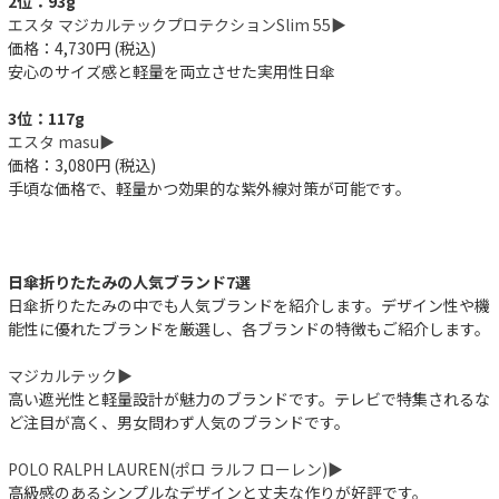
2位：93g
エスタ マジカルテックプロテクションSlim 55▶︎
価格：4,730円 (税込)
安心のサイズ感と軽量を両立させた実用性日傘
3位：117g
エスタ masu▶︎
価格：3,080円 (税込)
手頃な価格で、軽量かつ効果的な紫外線対策が可能です。
日傘折りたたみの人気ブランド7選
日傘折りたたみの中でも人気ブランドを紹介します。デザイン性や機
能性に優れたブランドを厳選し、各ブランドの特徴もご紹介します。
マジカルテック▶︎
高い遮光性と軽量設計が魅力のブランドです。テレビで特集されるな
ど注目が高く、男女問わず人気のブランドです。
POLO RALPH LAUREN(ポロ ラルフ ローレン)▶︎
高級感のあるシンプルなデザインと丈夫な作りが好評です。