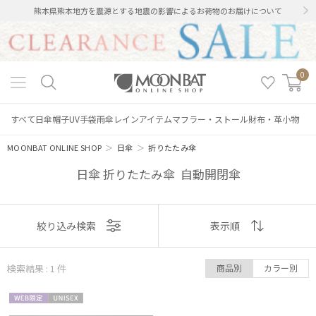
熊本県熊本地方を震源とする地震の影響によるお荷物のお届けについて
0
すべて
日傘
帽子
UV手袋
雨傘
レインアイテム
マフラー・ストール
財布・革小物
MOONBAT ONLINE SHOP
＞
日傘
＞
折りたたみ傘
日傘 折りたたみ傘 自動開閉傘
表示
絞り込み検索
表示順
順
検索結果 : 1
件
商品別
カラー別
おすすめ
WEB限
UNISE
新着