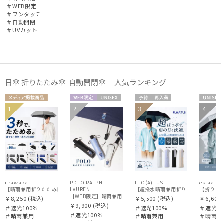
＃WEB限定
＃ワンタッチ
＃自動開閉
帽子
＃UVカット
その他
日傘 折りたたみ傘 自動開閉傘 人気ランキング
カラー
メディア掲
WEB限
UNISE
予約
再入
UNIS
1
2
3
4
UNISE
UNISE
価格・割引率
載商品
定
X
荷
X
X
X
在庫表示
販売状況
urawaza
POLO RALPH
FLO(A)TUS
estaa
LAUREN
【超撥水晴雨兼用折りたたみ日傘】フロータ
【WEB限定】晴雨兼用自動開閉日傘 ポロ ラルフ ローレン（POLO R
￥8,250
(税込)
￥5,500
(税込)
￥6,600
￥9,900
(税込)
入荷状況
＃遮光100%
＃遮光100%
＃遮光1
＃遮光100%
＃晴雨兼用
＃晴雨兼用
＃晴雨