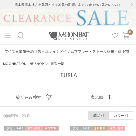
熊本県熊本地方を震源とする地震の影響によるお荷物のお届けについて
0
すべて
日傘
帽子
UV手袋
雨傘
レインアイテム
マフラー・ストール
財布・革小物
MOONBAT ONLINE SHOP
＞
商品一覧
FURLA
表示
絞り込み検索
表示順
順
検索結果 : 20
件
商品別
カラー別
おすすめ
予約
セー
ギフト
WOME
予約
セー
送料無
ギフト
新着