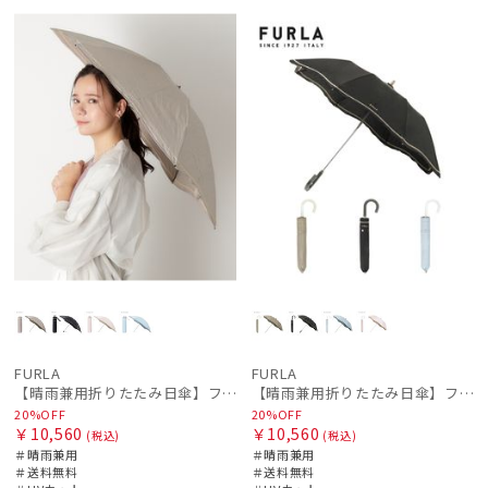
セー
送料無
WOME
セー
送料無
WOME
ル
料
N
ル
料
N
FURLA
FURLA
【晴雨兼用折りたたみ日傘】フルラ (FURLA) ジッパー刺繍
【晴雨兼用折りたたみ日傘】フルラ (FURLA) ジッパー刺繍
20%OFF
20%OFF
￥10,560
￥10,560
(税込)
(税込)
＃晴雨兼用
＃晴雨兼用
＃送料無料
＃送料無料