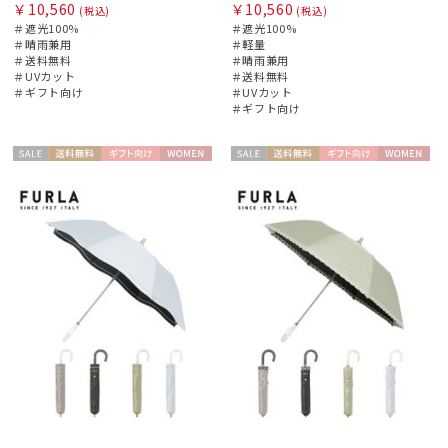
￥10,560
￥10,560
(税込)
(税込)
＃遮光100%
＃遮光100%
＃晴雨兼用
＃軽量
＃送料無料
＃晴雨兼用
＃UVカット
＃送料無料
＃ギフト向け
＃UVカット
＃ギフト向け
セー
送料無
ギフト
WOME
セー
送料無
ギフト
WOME
ル
料
向け
N
ル
料
向け
N