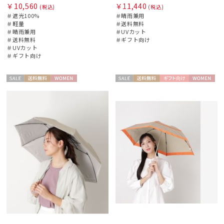
フワクール®
￥10,560
￥11,440
(税込)
(税込)
＃遮光100%
＃晴雨兼用
＃軽量
＃送料無料
Gracy
＃晴雨兼用
＃UVカット
グレイシー
＃送料無料
＃ギフト向け
＃UVカット
＃ギフト向け
HANWAY
ハンウェイ
セー
送料無
WOME
セー
送料無
ギフト
WOME
LANVIN en Bleu
ル
料
N
ル
料
向け
N
ランバン オン ブルー
MACKINTOSH PHILOSOPHY
マッキントッシュ フィロソフィー
MAGICAL TECH
マジカルテック
masu
マス
MIRACLE TECH