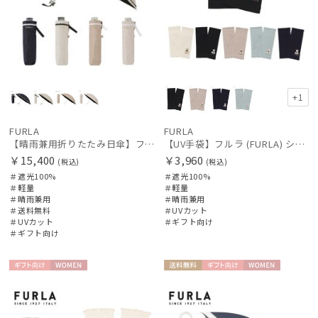
+1
FURLA
FURLA
【晴雨兼用折りたたみ日傘】フルラ (FURLA) ジャガードグログラン 遮光100 遮熱 UV100 軽量
【UV手袋】フルラ (FURLA) ショート ＵＶ手袋 ハートベア 指無し
￥15,400
￥3,960
(税込)
(税込)
＃遮光100%
＃遮光100%
＃軽量
＃軽量
＃晴雨兼用
＃晴雨兼用
＃送料無料
＃UVカット
＃UVカット
＃ギフト向け
＃ギフト向け
ギフト
WOME
送料無
ギフト
WOME
向け
N
料
向け
N