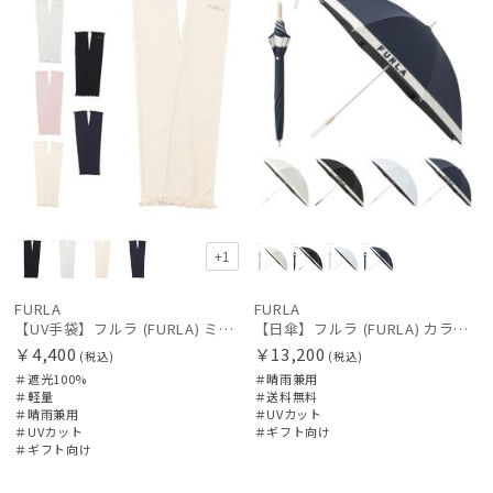
+1
FURLA
FURLA
【UV手袋】フルラ (FURLA) ミディアム ＵＶ手袋 フリル 指無し
【日傘】フルラ (FURLA) カラーブロック＆ロゴアップリケ 1級遮光 遮熱 UV 晴雨兼用 軽量 ショート長傘
￥4,400
￥13,200
(税込)
(税込)
＃遮光100%
＃晴雨兼用
＃軽量
＃送料無料
＃晴雨兼用
＃UVカット
＃UVカット
＃ギフト向け
＃ギフト向け