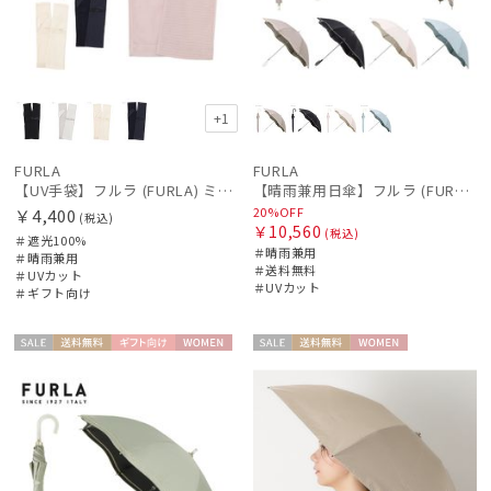
価格・割引率
在庫表示
+1
FURLA
FURLA
販売状況
【UV手袋】フルラ (FURLA) ミディアム ＵＶ手袋 リボン 指無し
【晴雨兼用日傘】フルラ (FURLA) ジッパー刺繍
20%OFF
￥4,400
(税込)
￥10,560
(税込)
＃遮光100%
入荷状況
＃晴雨兼用
＃晴雨兼用
＃送料無料
＃UVカット
＃UVカット
＃ギフト向け
セー
送料無
ギフト
WOME
セー
送料無
WOME
ル
料
向け
N
ル
料
N