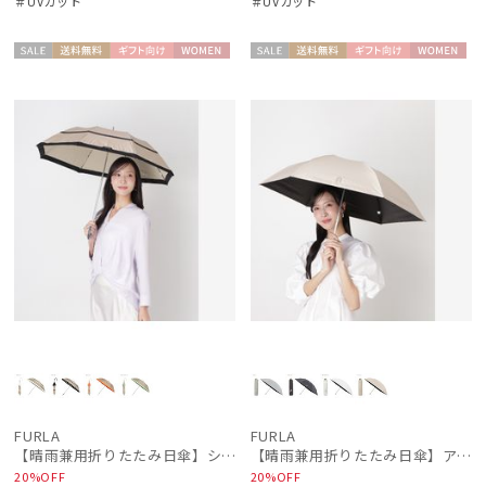
＃UVカット
＃UVカット
セー
送料無
ギフト
WOME
セー
送料無
ギフト
WOME
ル
料
向け
N
ル
料
向け
N
FURLA
FURLA
【晴雨兼用折りたたみ日傘】シャンブレー切り継ぎグログラン 遮光100％ UV100％ 晴雨兼用 簡単開閉
【晴雨兼用折りたたみ日傘】アーチロゴ 遮光100％ UV100％ 晴雨兼用 軽量
20%OFF
20%OFF