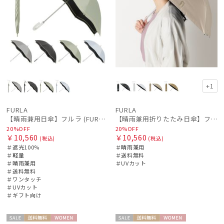
+1
FURLA
FURLA
【晴雨兼用日傘】フルラ (FURLA) ジッパー刺繍 遮光100 UV100 ジャンプ
【晴雨兼用折りたたみ日傘】フルラ (FURLA) アーチロゴ フワクール
20%OFF
20%OFF
￥10,560
￥10,560
(税込)
(税込)
＃遮光100%
＃晴雨兼用
＃軽量
＃送料無料
＃晴雨兼用
＃UVカット
＃送料無料
＃ワンタッチ
＃UVカット
＃ギフト向け