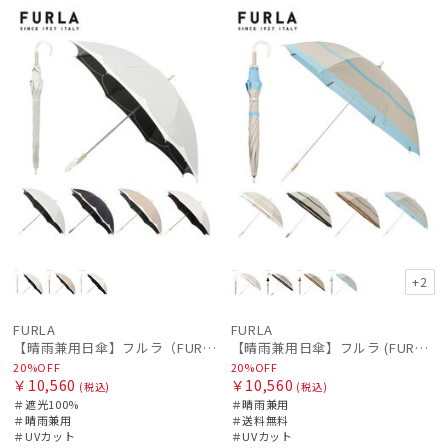
WOME
ル
向け
N
ル
料
向け
N
価格の高い
順
価格の低い
順
人気順
売上点数順
お気に入り
順
+2
FURLA
FURLA
絞り込み
【晴雨兼用日傘】フルラ（FURLA）バイカラーカットワーク 遮光100 UV100 軽量
【晴雨兼用日傘】フルラ (FURLA) 切り継ぎグログラン 一級遮光99.99％ 遮熱 UV 晴雨兼用 送料無料 可愛い
20%OFF
20%OFF
￥10,560
￥10,560
(税込)
(税込)
＃遮光100%
＃晴雨兼用
＃晴雨兼用
＃送料無料
＃UVカット
＃UVカット