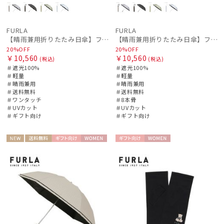
FURLA
FURLA
【晴雨兼用折りたたみ日傘】フルラ (FURLA) ジッパー刺繍 遮光100 UV100 簡単開閉 ジャンプ
【晴雨兼用折りたたみ日傘】フルラ (FURLA) チェーン刺繍 遮光100 UV100 簡単開閉 ジャンプ
20%OFF
20%OFF
￥10,560
￥10,560
(税込)
(税込)
＃遮光100%
＃遮光100%
＃軽量
＃軽量
＃晴雨兼用
＃晴雨兼用
＃送料無料
＃送料無料
＃ワンタッチ
＃8本骨
＃UVカット
＃UVカット
＃ギフト向け
＃ギフト向け
NEW
送料無
ギフト
WOME
ギフト
WOME
料
向け
N
向け
N