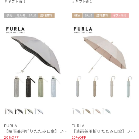
＃ギフト向け
＃ギフト向け
レディース
メンズ
キッズ
予約
再入
セー
送料無
NEW
セー
送料無
ギフト
カテゴリー
ギフト
WOME
WOME
荷
ル
料
ル
料
向け
向け
N
N
ブランド
DAKS
ダックス
estaa
エスタ
FLO(A)TUS
フロータス
FURLA
フルラ
FURLA
FURLA
【晴雨兼用折りたたみ日傘】フルラ (FURLA) ジッパー刺繍 遮光100 UV100 軽量
【晴雨兼用折りたたみ日傘】フルラ (FURLA) パールリボンジャガード 遮光99.99 遮熱 UV99.99
Fuwacool®
20%OFF
20%OFF