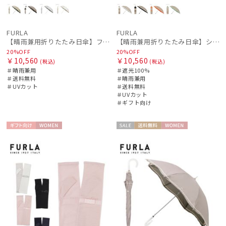
ミラクルテック
PAUL&JOE ACCESSOIRES
FURLA
FURLA
ポールアンドジョー アクセソワ
【晴雨兼用折りたたみ日傘】フルラ (FURLA) シャンブレーオーガンジー刺繍
【晴雨兼用折りたたみ日傘】シャンブレー切り継ぎグログラン 遮光100％ UV100％ 晴雨兼用
20%OFF
20%OFF
POLO RALPH LAUREN
￥10,560
￥10,560
(税込)
(税込)
ポロ ラルフ ローレン
＃晴雨兼用
＃遮光100%
＃送料無料
＃晴雨兼用
urawaza
＃UVカット
＃送料無料
＃UVカット
ウラワザ
＃ギフト向け
傘機能
ギフト
WOME
セー
送料無
WOME
向け
N
ル
料
N
手袋・アームカバー
その他
カラー