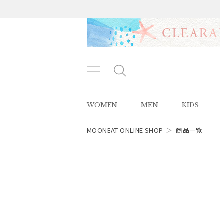
メニ
メ
ュー
ニ
ボタ
ュ
WOMEN
MEN
KIDS
ン
ー
ボ
タ
MOONBAT ONLINE SHOP
＞
商品一覧
レディース
ン
スタイル
カテゴリー