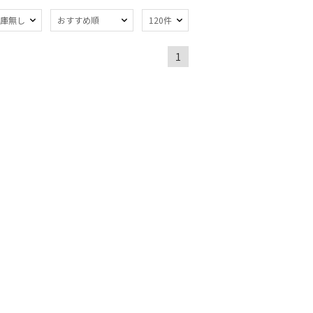
親骨：～50cm
)
庫無し
おすすめ順
120件
(2)
1