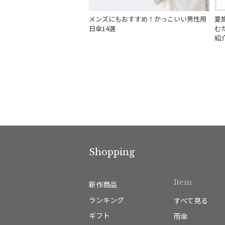
メンズにもおすすめ！かっこいい男性用
夏
日傘14選
む
紹
Shopping
Item
新作商品
ランキング
すべて見る
ギフト
雨傘