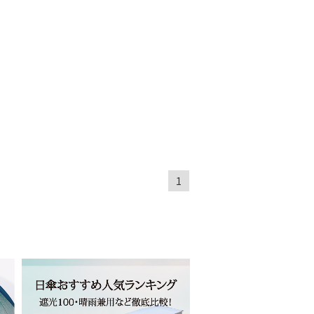
～
～
1
セール
もうすぐ
再入荷