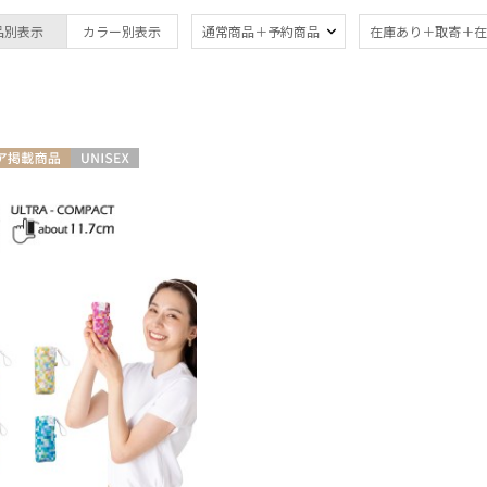
DAKS
晴雨兼用
UV
(2)
(2
品別表示
カラー別表示
通常商品＋予約商品
在庫あり＋取寄＋在
ダックス
FURLA
フルラ
Fuwacool®
その他
フワクール®
メディアで話題
ア掲載商品
UNISEX
Gracy
(1)
グレイシー
MACKINTOSH
PHILOSOPHY
カラー
マッキントッシュ フィロソフィー
MAGICAL TECH
マジカルテック
masu
マス
価格・割引率
MIRACLE TECH
ミラクルテック
価格 (円)
PAUL&JOE ACCESSOIRES