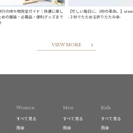
旅行の持ち物完全ガイド｜快適に楽し
【忙しい毎日に、3秒の革命。】urawa
ための服装・必需品・便利グッズまで
-３秒でたためる折りたたみ傘-
介
VIEW MORE
Women
Men
Kids
すべて見る
すべて見る
すべて見る
雨傘
雨傘
雨傘