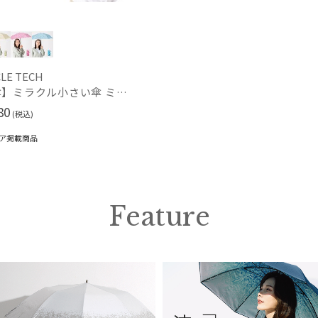
ポールアンドジョー アクセソワ
POLO RALPH LAUREN
ポロ ラルフ ローレン
割引率 (%)
urawaza
ウラワザ
LE TECH
【雨傘】ミラクル小さい傘 ミラクルテック (MIRACLE TECH) モザイク 50㎝ 最小折りたたみ傘 晴雨兼用 UV 軽量 レディース メンズ ユニセックス
80
(税込)
在庫表示
ア掲載商品
在庫あり
販売状況
通常
Feature
入荷状況
予約
新着