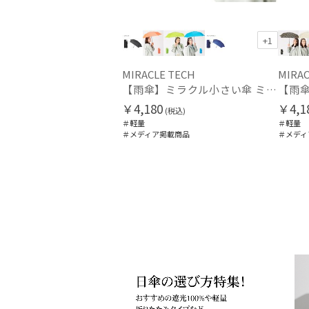
+1
MIRACLE TECH
MIRAC
【雨傘】ミラクル小さい傘 ミラクルテック (MIRACLE TECH) プレーン 50㎝ 最小折りたたみ傘 晴雨兼用 UV 軽量 レディース メンズ ユニセックス
￥4,180
￥4,1
(税込)
＃軽量
＃軽量
＃メディア掲載商品
＃メディ