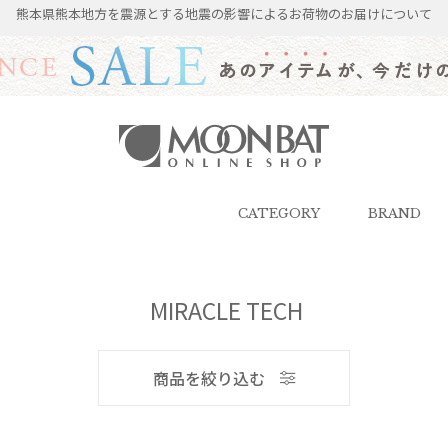
熊本県熊本地方を震源とする地震の影響によるお荷物のお届けについて
雨傘・日傘・マフラー・ストール・
帽子の通販｜MOONBAT ONLINE
SHOP（ムーンバットオンラインシ
CATEGORY
BRAND
ョップ）
メンズ
MIRACLE TECH
商品を絞り込む
ブランド
ブランド
傘機能