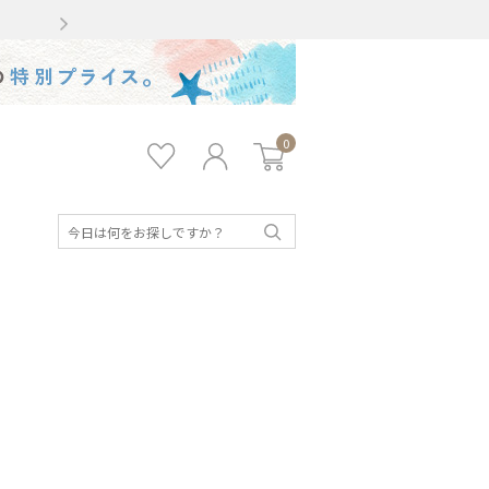
Gmailをお使いのお客様
0
お気
ロ
カー
に入
グ
ト
り
イ
ン
検
索
キッズ