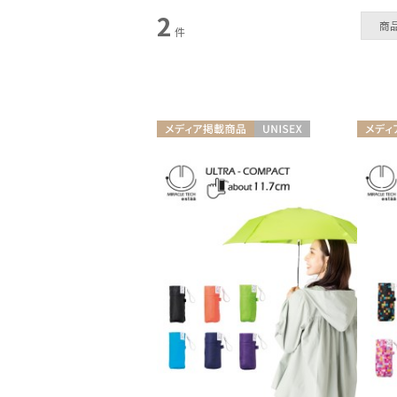
2
商
雨傘
件
(2)
メディア掲載商品
UNISEX
メディ