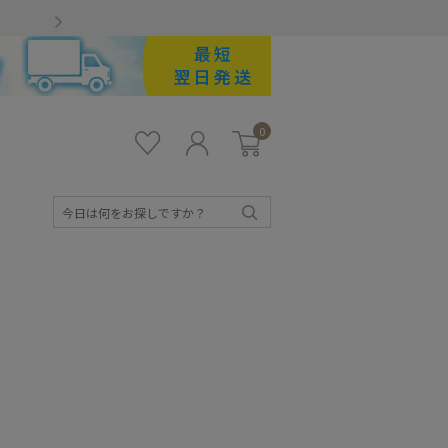
Gmailをお使いのお客様
0
お気
ロ
カー
に入
グ
ト
り
イ
ン
検
索
キッズ