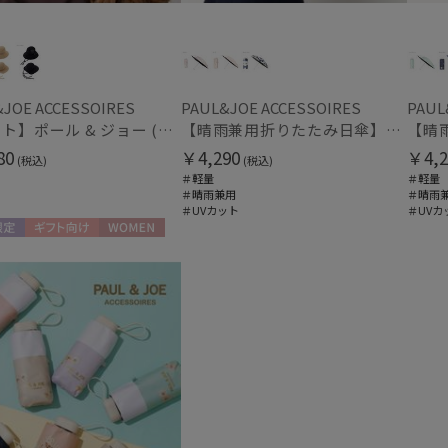
PAUL&JOE ACCESSOIRES
ポールアンドジョー アクセソワ
価格・割引率
POLO RALPH LAUREN
ポロ ラルフ ローレン
価格 (円)
JOE ACCESSOIRES
PAUL&JOE ACCESSOIRES
PAUL
urawaza
ウラワザ
【ハット】ポール & ジョー (PAUL & JOE ACCESSOIRES) サーモリボンハット
【晴雨兼用折りたたみ日傘】ポール & ジョー (PAUL & JOE ACCESSOIRES) クリザンテーム コンパクトミニ 一級遮光99.99% 遮熱 簡単開閉 UV 晴雨兼用
80
￥4,290
￥4,2
(税込)
(税込)
割引率 (%)
＃軽量
＃軽量
＃晴雨兼用
＃晴雨
＃UVカット
＃UVカ
定
ギフト向け
WOMEN
在庫表示
在庫あり
販売状況
通常