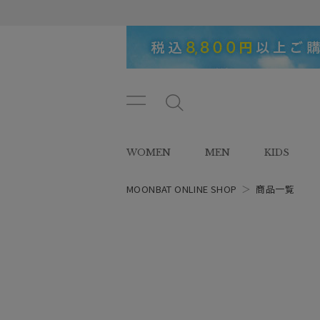
メニ
メ
ュー
ニ
ボタ
ュ
WOMEN
MEN
KIDS
ン
ー
ボ
タ
MOONBAT ONLINE SHOP
＞
商品一覧
ン
レディース
スタイル