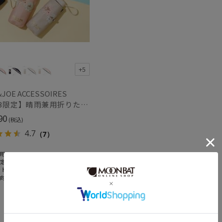
入荷状況
予約
新着
+5
JOE ACCESSOIRES
【WEB限定】晴雨兼用折りたたみ日傘 ポール&ジョー(PAUL & JOE ACCESSOIRES)クリザンテーム/バイカラー 雨の日OK 一級遮光99.99% 遮熱 簡単開閉 UV 晴雨兼用 可愛い
90
(税込)
4.7
（7）
用
限定
ット
向け