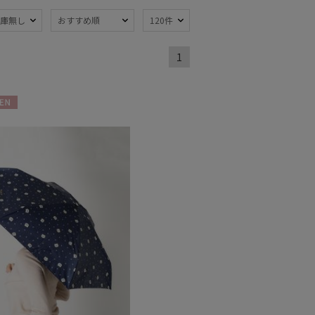
庫無し
おすすめ順
120件
熱
一級遮光
(1)
(4)
1
対策
紫外線対策
(4)
(3)
N
トにおすす
)