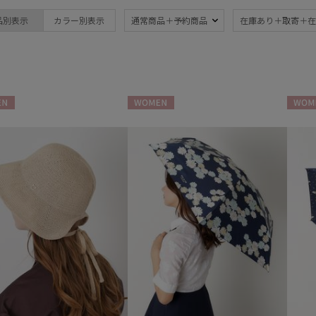
ブランド
傘機能
品別表示
カラー別表示
通常商品＋予約商品
在庫あり＋取寄＋在
DAKS
晴雨兼用
遮
(4)
ダックス
UV
暑さ
FURLA
(4)
フルラ
親骨：～50cm
Fuwacool®
N
WOMEN
WOME
フワクール®
(4)
Gracy
グレイシー
その他
MACKINTOSH
PHILOSOPHY
WEB限定
ギフ
(1)
マッキントッシュ フィロソフィー
め
(3
MAGICAL TECH
マジカルテック
masu
カラー
マス
MIRACLE TECH
ミラクルテック