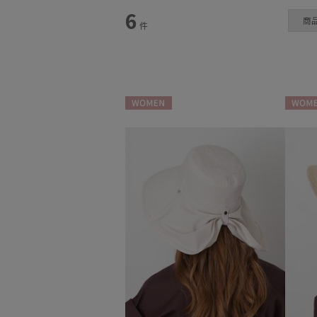
カテゴリー
6
商
件
日傘
(4)
帽子
(2)
WOMEN
WOME