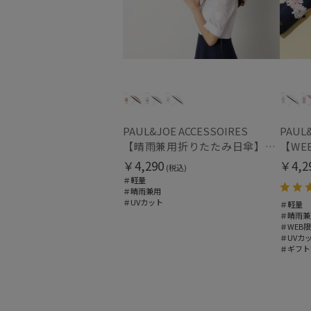
PAUL&JOE ACCESSOIRES
PAUL&
【晴雨兼用折りたたみ日傘】ポール & ジョー (PAUL & JOE ACCESSOIRES) スウィングヌネット コンパクトミニ 一級遮光99.99% 遮熱 簡単開閉 UV 晴雨兼用
￥4,290
￥4,2
(税込)
＃軽量
＃晴雨兼用
＃UVカット
＃軽量
＃晴雨兼
＃WEB
＃UVカ
＃ギフト