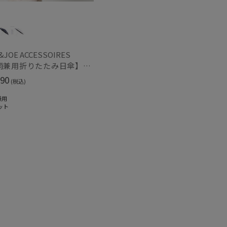
&JOE ACCESSOIRES
【晴雨兼用折りたたみ日傘】ポール & ジョー (PAUL & JOE ACCESSOIRES) ジプシー コンパクトミニ 一級遮光99.99% 遮熱 簡単開閉 UV 晴雨兼用
～
90
(税込)
兼用
ット
～
セール