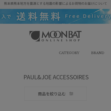
熊本県熊本地方を震源とする地震の影響によるお荷物のお届けについて
雨傘・日傘・マフラー・ストール・
帽子の通販｜MOONBAT ONLINE
SHOP（ムーンバットオンラインシ
CATEGORY
BRAND
ョップ）
PAUL&JOE ACCESSOIRES
メンズ
商品を絞り込む
ブランド