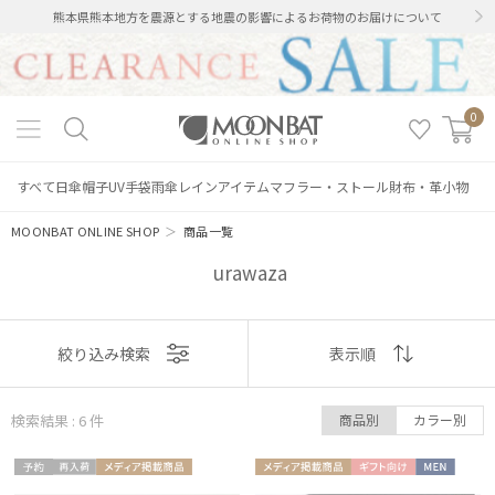
熊本県熊本地方を震源とする地震の影響によるお荷物のお届けについて
0
すべて
日傘
帽子
UV手袋
雨傘
レインアイテム
マフラー・ストール
財布・革小物
MOONBAT ONLINE SHOP
＞
商品一覧
urawaza
表示
絞り込み検索
表示順
順
検索結果 : 6
件
商品別
カラー別
おすすめ
絞り込み
予約
再入
メディア掲
メディア掲
ギフト
MEN
新着