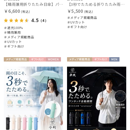
【晴雨兼用折りたたみ日傘】パッとさして、サッとしまえる傘コワザ(kowaza) ライトプレーン 50 遮光100% UV100%
【3秒でたためる折りたたみ雨傘】urawaza 小町（ウラワザ）コンパクトミニ
ミラクルテック
￥6,600
￥5,500
(税込)
(税込)
OTHER BRAND
＃メディア掲載商品
4.5
（4）
＃UVカット
アザーブランド
＃ギフト向け
＃遮光100%
＃晴雨兼用
PAUL&JOE ACCESSOIRES
＃メディア掲載商品
ポールアンドジョー アクセソワ
＃UVカット
＃ギフト向け
POLO RALPH LAUREN
ポロ ラルフ ローレン
メディア掲
ギフト
WOME
メディア掲
ギフト
MEN
載商品
向け
N
載商品
向け
SWASH LONDON
スウォッシュロンドン
urawaza
ウラワザ
傘機能
その他