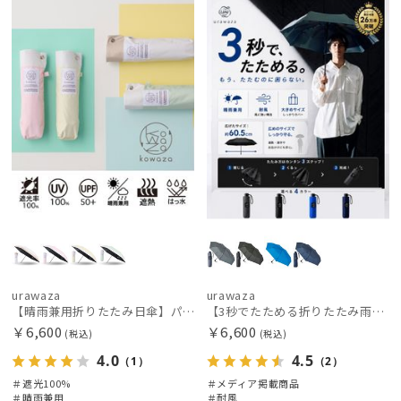
ギフト
UNISE
荷
載商品
載商品
向け
向け
X
価格の高い
順
価格の低い
レディース
メンズ
キッズ
順
人気順
カテゴリー
売上点数順
ブランド
お気に入り
順
DAKS
ダックス
estaa
urawaza
urawaza
エスタ
【晴雨兼用折りたたみ日傘】パッとさして、サッとしまえる傘コワザ(kowaza) ライトボーダー 50 遮光100% UV100%
【3秒でたためる折りたたみ雨傘】urawaza 無双（ウラワザ）プレーン58 耐風 大きめ
￥6,600
￥6,600
(税込)
(税込)
FURLA
4.0
4.5
（1）
（2）
フルラ
＃遮光100%
＃メディア掲載商品
＃晴雨兼用
＃耐風