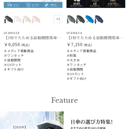
カラー
+2
urawaza
urawaza
価格・割引率
【3秒でたためる自動開閉雨傘】urawaza 小町（ウラワザ）Auto plane50 ワンタッチ開閉
【3秒でたためる自動開閉雨傘】urawaza 無双（ウラワザ）Auto58 ワンタッチ開閉 大きめ 耐風
￥6,050
￥7,150
(税込)
(税込)
＃メディア掲載商品
＃メディア掲載商品
在庫表示
＃ワンタッチ
＃耐風
＃自動開閉
＃大きめ
＃UVカット
＃ワンタッチ
＃ギフト向け
＃自動開閉
販売状況
＃UVカット
＃ギフト向け
入荷状況
Feature