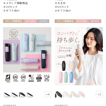
Fuwacool®
＃メディア掲載商品
＃大きめ
フワクール®
＃UVカット
＃UVカット
＃ギフト向け
＃ギフト向け
Gracy
グレイシー
メディア掲
ギフト
UNISE
メディア掲
ギフト
WOME
HANWAY
載商品
向け
X
載商品
向け
N
ハンウェイ
LANVIN en Bleu
ランバン オン ブルー
MACKINTOSH PHILOSOPHY
マッキントッシュ フィロソフィー
MAGICAL TECH
マジカルテック
mila schon
+4
+2
ミラ・ショーン
MIRACLE TECH
urawaza
urawaza