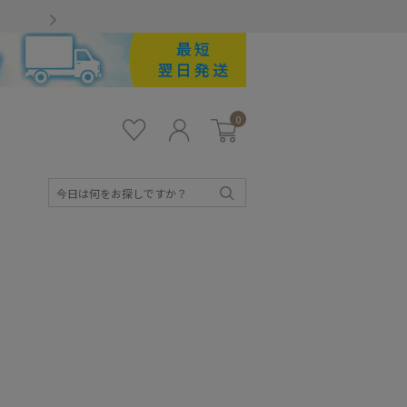
Gmailをお使いのお客様
0
お気
ロ
カー
に入
グ
ト
り
イ
ン
検
索
キッズ