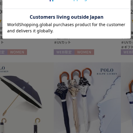
【WEB限定】晴雨兼用折りたたみ日傘 ポロ ラルフ ローレン（POLO RALPH LAUREN）ベア 遮光100 UV100
【WEB限定】晴雨兼用折りたたみ日傘ランバン オン ブルー (LANVIN en Bleu) バンブーフリル 雨の日OK 一級遮光99.99% 遮熱 簡単開閉 UV 晴雨兼用
00
￥9,350
￥4,2
(税込)
(税込)
5.0
4.0
（1）
（1）
0%
＃晴雨兼用
＃軽量
用
＃WEB限定
＃晴雨
限定
＃送料無料
＃WEB
ット
＃UVカット
＃UVカ
＃ギフ
定
WOMEN
WEB限定
WOMEN
WEB