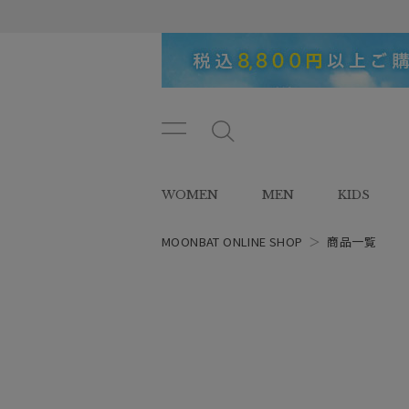
メニ
メ
ュー
ニ
ボタ
ュ
WOMEN
MEN
KIDS
ン
ー
ボ
タ
MOONBAT ONLINE SHOP
＞
商品一覧
ン
レディース