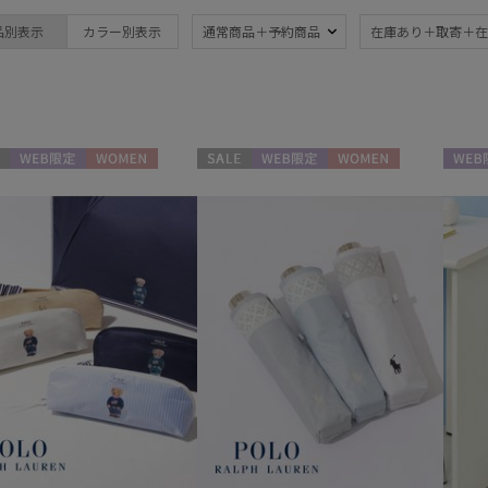
ブランド
品別表示
カラー別表示
通常商品＋予約商品
在庫あり＋取寄＋在
ブランド
傘機能
estaa
晴雨兼用
遮
(285)
エスタ
一級遮光
UV
LANVIN en Bleu
(184)
(2
WEB限定
WOMEN
セール
WEB限定
WOMEN
WEB
ランバン オン ブルー
耐風傘
ジャ
PAUL&JOE ACCESSOIRES
(6)
ポールアンドジョー アクセソワ
暑さ対策
紫外
(254)
POLO RALPH LAUREN
ポロ ラルフ ローレン
親骨：～50cm
親骨
55c
(239)
簡単開閉傘
メデ
(61)
(2)
ギフトにおすす
め
(3)