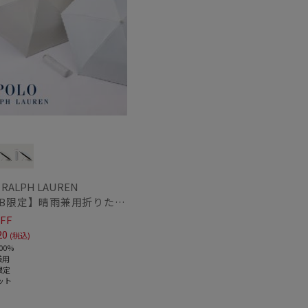
～
～
 RALPH LAUREN
【WEB限定】晴雨兼用折りたたみ日傘 ポロ ラルフ ローレン（POLO RALPH LAUREN）ストライプ刺繍 遮光100 UV100
FF
20
(税込)
00%
兼用
限定
ット