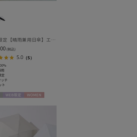
ート丈
ミディアム丈
(1)
(2)
WEB限定【晴雨兼用日傘】エスタ(estaa)REIKYAKUパラソル 55㎝ ラディクール 遮光100 UV100 ボタンジャンプ
00
カット
(3)
(税込)
5.0
（5）
00%
兼用
限定
タッチ
ィアで話題
日本製
(7)
ット
WEB限定
WOMEN