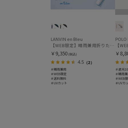
LANVIN en Bleu
POLO
【WEB限定】晴雨兼用折りたたみ日傘 ランバン オン ブルー (LANVIN en Bleu) バンブーフリル 雨の日OK 一級遮光99.99% 遮熱 簡単開閉 UV 晴雨兼用
￥9,350
￥8,8
(税込)
4.5
（2）
＃晴雨兼用
＃遮光10
＃WEB限定
＃晴雨兼
＃送料無料
＃WEB
＃UVカット
＃UVカ