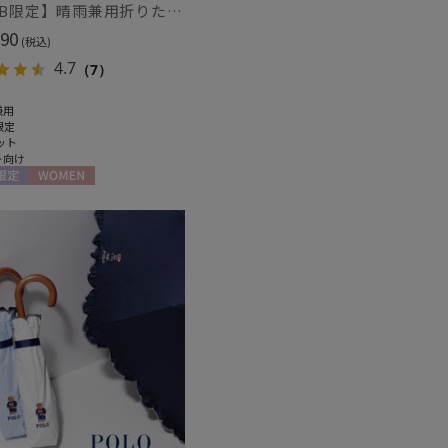
【WEB限定】晴雨兼用折りたたみ日傘 ポール&ジョー(PAUL & JOE ACCESSOIRES)クリザンテーム/バイカラー 雨の日OK 一級遮光99.99% 遮熱 簡単開閉 UV 晴雨兼用 可愛い
90
(税込)
4.7
（7）
兼用
限定
ット
ト向け
限定
WOMEN