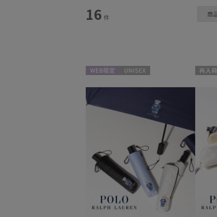
スタイル
16
商
件
カテゴリー
日傘
(14)
WEB限定
UNISEX
再入荷