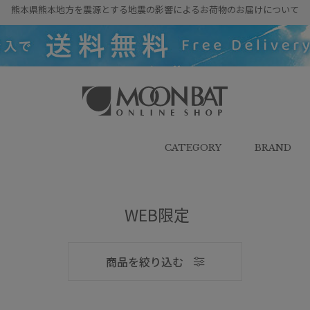
熊本県熊本地方を震源とする地震の影響によるお荷物のお届けについて
雨傘・日傘・マフラー・ストール・
帽子の通販｜MOONBAT ONLINE
SHOP（ムーンバットオンラインシ
CATEGORY
BRAND
ョップ）
WEB限定
メンズ
商品を絞り込む