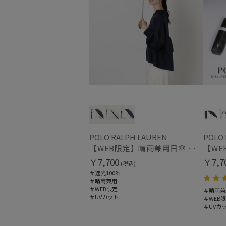
POLO RALPH LAUREN
POLO
【WEB限定】晴雨兼用日傘 ポロ ラルフ ローレン（POLO RALPH LAUREN）オーバーロック刺繍 遮光100 UV100
￥7,700
￥7,7
(税込)
＃遮光100%
＃晴雨兼用
＃WEB限定
＃晴雨兼
＃UVカット
＃WEB
＃UVカ