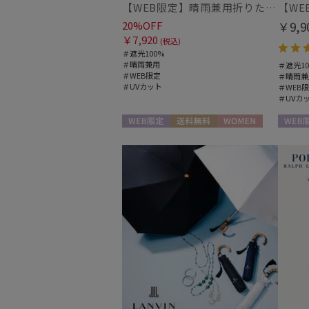
【WEB限定】晴雨兼用折りたたみ日傘 ポロ ラルフ ローレン（POLO RALPH LAUREN）シャンブレー刺繍 遮光100 UV100
20%OFF
￥9,9
￥7,920
(税込)
＃遮光100%
＃晴雨兼用
＃遮光10
＃WEB限定
＃晴雨兼
＃UVカット
＃WEB
＃UVカ
WEB限定
送料無料
WOMEN
WEB限