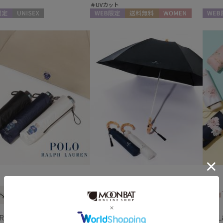
＃UVカット
通常
定
UNISEX
WEB限定
送料無料
WOMEN
WEB
入荷状況
予約
新着
 RALPH LAUREN
LANVIN en Bleu
PAUL