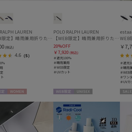
手袋・アームカバー
 RALPH LAUREN
POLO RALPH LAUREN
estaa
紫外線対策
ショ
(3)
【WEB限定】晴雨兼用折りたたみ日傘 ポロ ラルフ ローレン（POLO RALPH LAUREN）ワンポイントベア 遮光100 UV100
【WEB限定】晴雨兼用折りたたみ日傘 ポロ ラルフ ローレン（POLO RALPH LAUREN）シャンブレーレース 遮光100 UV100
00
20%OFF
￥7,7
指無し
UV
(3)
(税込)
￥7,920
(税込)
4.6
（5）
＃遮光100%
＃晴雨兼用
0%
＃遮光1
＃WEB限定
用
＃晴雨
その他
＃UVカット
限定
＃WEB
ット
＃ワン
WEB限定
メデ
(14)
＃UVカ
(27)
定
WOMEN
WEB限定
UNISEX
セール
ギフトにおすす
め
(91)
カラー