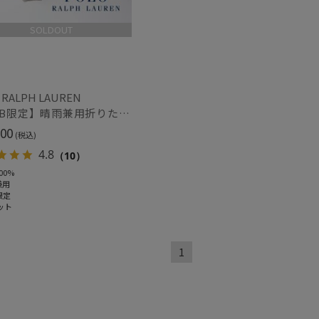
SOLDOUT
 RALPH LAUREN
【WEB限定】晴雨兼用折りたたみ日傘 ポロ ラルフ ローレン（POLO RALPH LAUREN）フリル ポロ ベア 遮光100 UV100
00
(税込)
4.8
（10）
00%
兼用
限定
ット
1