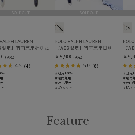
SOLDOUT
SOLDOUT
 RALPH LAUREN
POLO RALPH LAUREN
POLO
【WEB限定】晴雨兼用折りたたみ日傘 ポロ ラルフ ローレン（POLO RALPH LAUREN）ポロ ベア ポニー
【WEB限定】晴雨兼用日傘 ポロ ラルフ ローレン（POLO RALPH LAUREN）フリル ポロ ベア 遮光100 UV100
00
￥9,900
￥9,9
(税込)
(税込)
4.5
5.0
（4）
（8）
0%
＃遮光100%
＃遮光1
用
＃晴雨兼用
＃晴雨
限定
＃WEB限定
＃WEB
ット
＃UVカット
＃UVカ
Feature