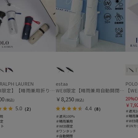
価格・割引率
価格 (円)
割引率 (%)
 RALPH LAUREN
estaa
POLO
【WEB限定】【晴雨兼用折りたたみ日傘】ポロ ラルフ ローレン (POLO RALPH LAUREN) 遮熱 UV 晴雨兼用
WEB限定【晴雨兼用自動開閉日傘】エスタ(estaa)REIKYAKUパラソル 55㎝ ラディクール 遮光100 UV100 ワンタッチ開閉
00
￥8,250
20%O
(税込)
(税込)
￥7,9
在庫表示
5.0
4.4
（2）
（8）
＃遮光1
＃晴雨
用
＃遮光100%
在庫あり
＃WEB
限定
＃晴雨兼用
＃UVカ
ット
＃WEB限定
＃ワンタッチ
販売状況
＃自動開閉