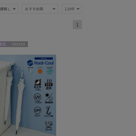
庫無し
おすすめ順
120件
1
熱
遮光
(215)
(156)
軽量
66)
(77)
限定
UNISEX
ンプ式
超撥水
(6)
(2)
線対策
自動開閉傘
(273)
(8)
：51～
親骨：56～
m
60cm
(39)
(11)
ィアで話題
3秒でたためる
(2)