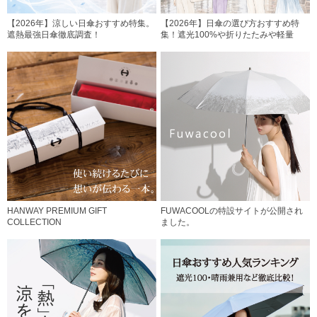
【2026年】涼しい日傘おすすめ特集。
【2026年】日傘の選び方おすすめ特
遮熱最強日傘徹底調査！
集！遮光100%や折りたたみや軽量
HANWAY PREMIUM GIFT
FUWACOOLの特設サイトが公開され
COLLECTION
ました。