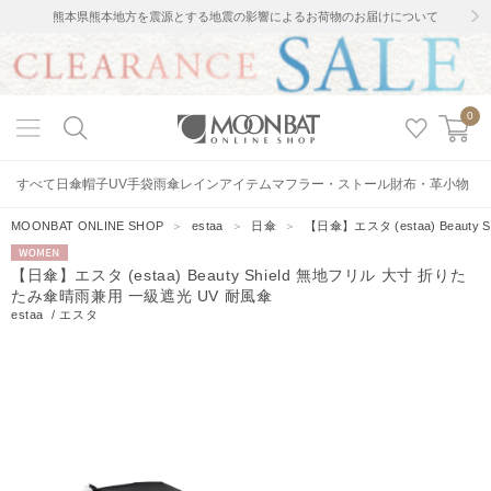
熊本県熊本地方を震源とする地震の影響によるお荷物のお届けについて
0
すべて
日傘
帽子
UV手袋
雨傘
レインアイテム
マフラー・ストール
財布・革小物
MOONBAT ONLINE SHOP
＞
estaa
＞
日傘
＞
【日傘】エスタ (estaa) Beau
WOMEN
【日傘】エスタ (estaa) Beauty Shield 無地フリル 大寸 折りた
たみ傘晴雨兼用 一級遮光 UV 耐風傘
estaa
/
エスタ
22