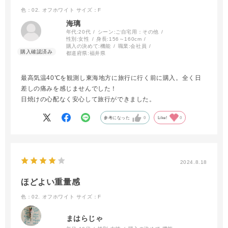
色：02. オフホワイト
サイズ：F
海璃
年代:
20代
シーン:
ご自宅用：その他
性別:
女性
身長:
156～160cm
購入の決めて:
機能
職業:
会社員
都道府県:
福井県
最高気温40℃を観測し東海地方に旅行に行く前に購入。全く日
差しの痛みを感じませんでした！
日焼けの心配なく安心して旅行ができました。
参考になった
0
Like!
0
2024.8.18
ほどよい重量感
色：02. オフホワイト
サイズ：F
まはらじゃ