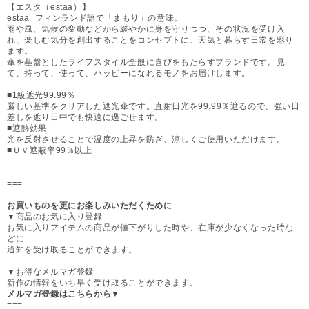
【エスタ（estaa）】
estaa=フィンランド語で「まもり」の意味。
雨や風、気候の変動などから緩やかに身を守りつつ、その状況を受け入
れ、楽しむ気分を創出することをコンセプトに、天気と暮らす日常を彩り
ます。
傘を基盤としたライフスタイル全般に喜びをもたらすブランドです。見
て、持って、使って、ハッピーになれるモノをお届けします。
■1級遮光99.99％
厳しい基準をクリアした遮光傘です。直射日光を99.99％遮るので、強い日
差しを遮り日中でも快適に過ごせます。
■遮熱効果
光を反射させることで温度の上昇を防ぎ、涼しくご使用いただけます。
■ＵＶ遮蔽率99％以上
===
お買いものを更にお楽しみいただくために
▼商品のお気に入り登録
お気に入りアイテムの商品が値下がりした時や、在庫が少なくなった時な
どに
通知を受け取ることができます。
▼お得なメルマガ登録
新作の情報をいち早く受け取ることができます。
メルマガ登録はこちらから▼
===