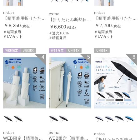
estaa
estaa
estaa
【晴雨兼用折りたたみ日傘】エスタ(estaa)REIKYAKUパラソル 大きめ60㎝ 世界初の放射冷却素材ラディクール 遮光100 UV100 耐風
【晴雨兼用折りたたみ日傘】エスタ(estaa)REIKYAKUパラソル 54㎝ 世界初の放射冷却素材ラディクール 遮光100 UV100 耐風
【折りたたみ断熱日傘】エスタ (estaa) ハニカム断熱パラソル 55㎝ 折りたたみ傘 晴雨兼用 遮光100 UV100
￥8,250
￥7,700
￥6,600
(税込)
(税込)
(税込)
＃晴雨兼用
＃晴雨兼用
＃遮光100%
＃UVカット
＃UVカット
＃晴雨兼用
WEB限定
UNISEX
WEB限定
UNISEX
UNISEX
4
5
6
estaa
estaa
estaa
WEB限定【晴雨兼用自動開閉日傘】エスタ(estaa)REIKYAKUパラソル 55㎝ ラディクール 遮光100 UV100 ワンタッチ開閉
WEB限定【晴雨兼用日傘】エスタ(estaa)REIKYAKUパラソル 55㎝ ラディクール 遮光100 UV100 ボタンジャンプ
【折りたたみ断熱日傘】エスタ (estaa) ハニカム断熱パラソル 60㎝ 折りたたみ傘 晴雨兼用 一級遮光 UV