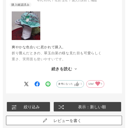
年代:
40代
性別:
女性
購入の決めて:
機能
爽やかな色合いに惹かれて購入。
折り畳んだときの、翠玉白菜の様な見た目も可愛らしく
重さ、実用面も使いやすいです。
強風でオチョコなっても、作りがしっかりしているので
続きを読む
すぐ元通りになりました。
既に日差しが強まり始めた、朝の外出時に重宝しています。
参考になった
1
Like!
0
絞り込み
表示：新しい順
レビューを書く