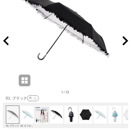
1
12
/
01. ブラック
F
: △
01. ブラック
02. オフホワイト