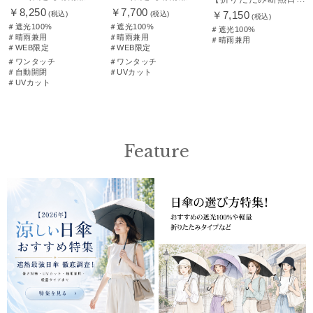
￥8,250
￥7,700
￥7,150
(税込)
(税込)
(税込)
＃遮光100%
＃遮光100%
＃遮光100%
＃晴雨兼用
＃晴雨兼用
＃晴雨兼用
＃WEB限定
＃WEB限定
＃ワンタッチ
＃ワンタッチ
＃自動開閉
＃UVカット
＃UVカット
Feature