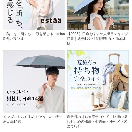
「熱」を「断」ち、 涼を感じる - estaa
【2026】日傘おすすめ人気ランキング
断熱パラソル -
特集｜遮光100・晴雨兼用など徹底比
較！
メンズにもおすすめ！かっこいい男性
夏旅行の持ち物完全ガイド｜快適に楽
用日傘14選
しむための服装・必需品・便利グッズ
まで紹介