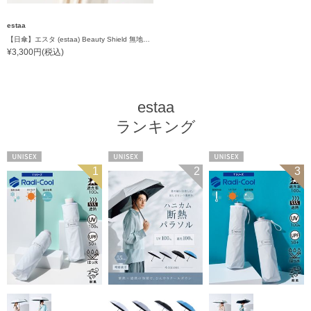
estaa
【日傘】エスタ (estaa) Beauty Shield 無地フリル 大寸 折りたたみ傘晴雨兼用 一級遮光 UV 耐風傘
¥3,300円(税込)
estaa
ランキング
UNISEX
UNISEX
UNISEX
1
2
3