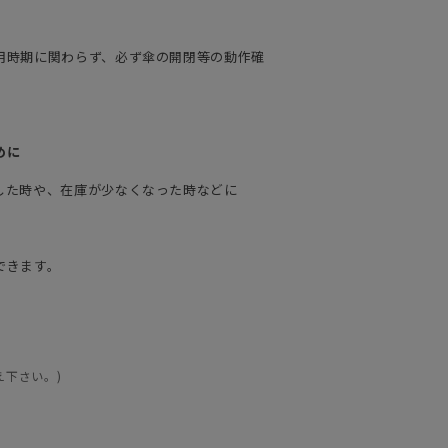
用時期に関わらず、必ず傘の開閉等の動作確
めに
した時や、在庫が少なくなった時などに
できます。
え下さい。)