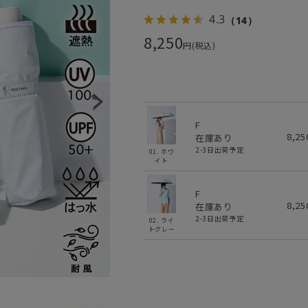
4.3
（14）
8,250
円(税込)
F
8,2
在庫あり
2-3日出荷予定
01. ホワ
イト
F
8,2
在庫あり
2-3日出荷予定
02. ライ
トグレー