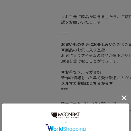
※お手元に商品が届きましたら、ご使
認をお願いいたします。
===
お買いものを更にお楽しみいただくた
▼商品のお気に入り登録
お気に入りアイテムの商品が値下がり
通知を受け取ることができます。
▼お得なメルマガ登録
新作の情報をいち早く受け取ることが
メルマガ登録はこちらから▼
===
商品コード :
31-230-30304-62
(お問い合わせの際には、上記品番をお伝
素材 :
ポリエステル100%
原産国 :
中国製