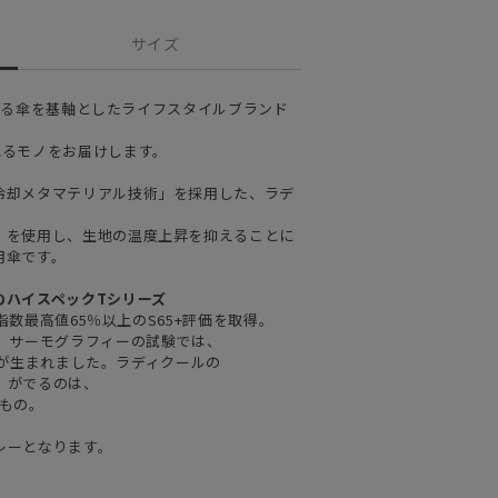
サイズ
展開する傘を基軸としたライフスタイルブランド
れるモノをお届けします。
冷却メタマテリアル技術」を採用した、ラデ
」を使用し、生地の温度上昇を抑えることに
用傘です。
のハイスペックTシリーズ
熱指数最高値65％以上のS65+評価を取得。
た。サーモグラフィーの試験では、
度差が生まれました。ラディクールの
」がでるのは、
もの。
レーとなります。