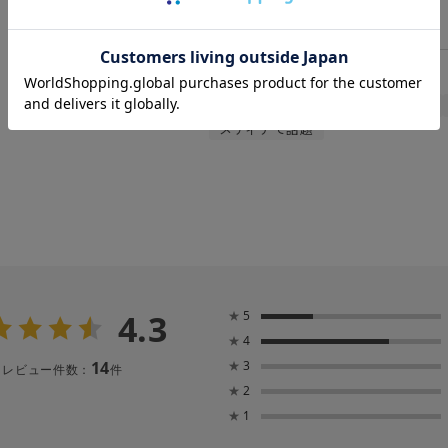
カテゴリ :
日傘
>
折りたたみ傘
関連キーワード
晴雨兼用
遮熱
UV
暑さ対策
メディアで話題
4.3
★
5
★
4
14
★
3
レビュー件数：
件
★
2
★
1