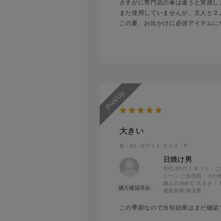
さすがに専門店の傘は違うと実感し
まだ使用していませんが、主人と２
この夏、お出かけに必須アイテムに
大きい
色：01. ホワイト
サイズ：F
日焼け男
年代:
60代
ギフト・ご
シーン:
ご自宅用：その
購入の決めて:
大きさ
都道府県:
埼玉県
この季節なので冷却効果はまだ確認