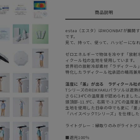
商品説明
estaa（エスタ）はMOONBATが
です。
見て、持って、使って、ハッピーにな
ゼロエネルギーで物体を冷やす「放射
ィクール社の生地を使用しています。
世界初の放射冷却素材「ラディクール
特化したラディクール社承認の晴雨兼
温度に「差」が出る ラディクール社
TシリーズのREIKYAKUパラソルは遮
さらに34℃の温度差が認められまし
頭頂部-11.9℃、右肩で-3.2℃の温
生地を使用した日傘の中でも更に「差
「ハイスペックTシリーズ」を仕様した
ライトグレー：縁取りのみがライトグ
■遮光100％