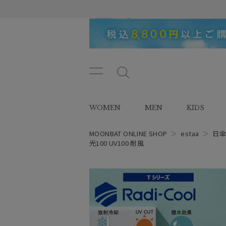
メニ
メ
ュー
ニ
ボタ
ュ
WOMEN
MEN
KIDS
ン
ー
ボ
タ
MOONBAT ONLINE SHOP
＞
estaa
＞
日
ン
光100 UV100 耐風