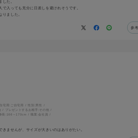
ました。
人で入っても充分に日差しを避けれそうです。
なりました。
参
自宅用:
ご自宅用
性別:
男性
他
プレゼントするお相手:
その他
身長:
166～170cm
職業:
会社員
できませんが、サイズが大きいのはありがたい。