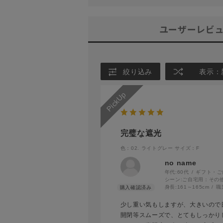
ユーザーレビ
絞り込み
表示：
完璧な遮光
色：02. ライトグレー
サイズ：F
no name
年代:
60代
ギフト・ご
シーン:
ご自宅用：その
身長:
161～165cm
職
少し重い気もしますが、大きいので
開閉等スムーズで、とてもしっかり