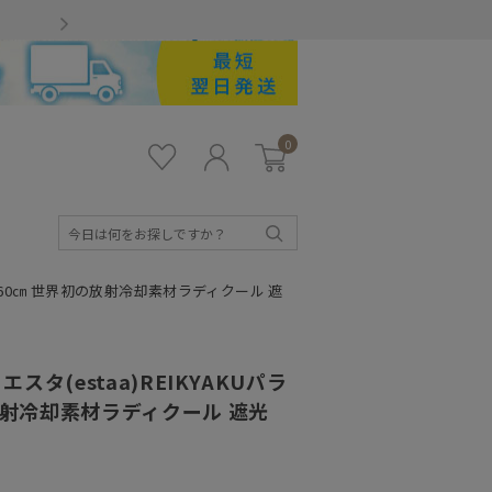
Gmailをお使いのお客様
0
お気
ロ
カー
に入
グ
ト
り
イ
ン
検
索
きめ60㎝ 世界初の放射冷却素材ラディクール 遮
タ(estaa)REIKYAKUパラ
放射冷却素材ラディクール 遮光