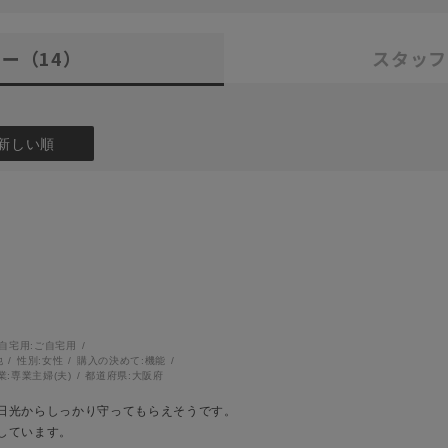
ュー
（14）
スタッフ
新しい順
自宅用:
ご自宅用
他
性別:
女性
購入の決めて:
機能
業:
専業主婦(夫)
都道府県:
大阪府
日光からしっかり守ってもらえそうです。
しています。