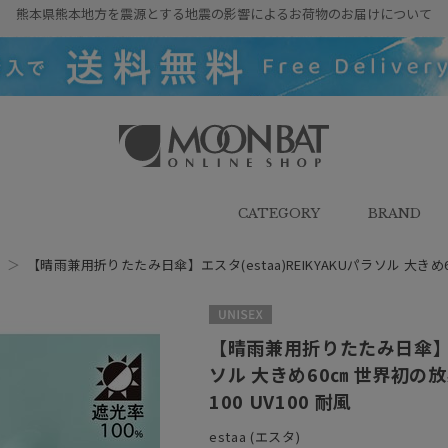
熊本県熊本地方を震源とする地震の影響によるお荷物のお届けについて
雨傘・日傘・マフラー・ストール・
帽子の通販｜MOONBAT ONLINE
SHOP（ムーンバットオンラインシ
CATEGORY
BRAND
ョップ）
傘
＞
【晴雨兼用折りたたみ日傘】エスタ(estaa)REIKYAKUパラソル 大
UNISEX
【晴雨兼用折りたたみ日傘】エス
ソル 大きめ60㎝ 世界初の
100 UV100 耐風
estaa (エスタ)