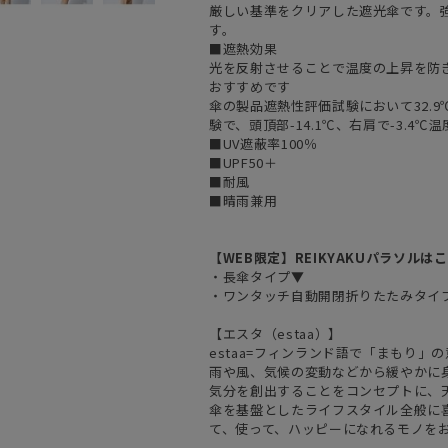
厳しい基準をクリアした遮光傘です。
す。
■遮熱効果
光を反射させることで温度の上昇を防
おすすめです
傘の製品遮熱性評価試験において32.
験で、頭頂部-14.1℃、右肩で-3.4
■UV遮蔽率100％
■UPF50＋
■耐風
■晴雨兼用
【WEB限定】REIKYAKUパラソルは
・長傘タイプ▼
・ワンタッチ自動開閉折りたたみタイ
【エスタ（estaa）】
estaa=フィンランド語で「まもり」
雨や風、気候の変動などから緩やかに
気分を創出することをコンセプトに、
傘を基盤としたライフスタイル全般に
て、使って、ハッピーになれるモノを