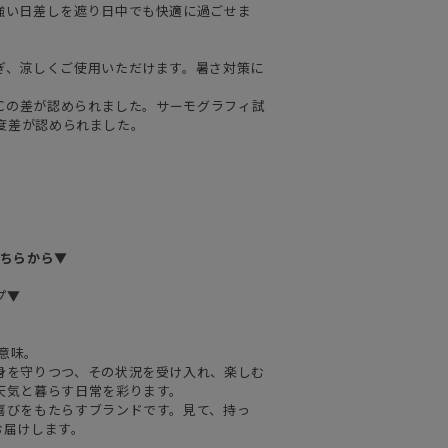
強い日差しを遮り日中でも快適に過ごせま
ぎ、涼しくご使用いただけます。暑さ対策に
9℃の差が認められました。サーモグラフィ試
℃温度差が認められました。
こちらから▼
プ▼
の意味。
身を守りつつ、その状況を受け入れ、楽しむ
天気と暮らす日常を彩ります。
喜びをもたらすブランドです。見て、持っ
お届けします。