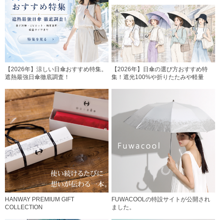
【2026年】涼しい日傘おすすめ特集。
【2026年】日傘の選び方おすすめ特
遮熱最強日傘徹底調査！
集！遮光100%や折りたたみや軽量
HANWAY PREMIUM GIFT
FUWACOOLの特設サイトが公開され
COLLECTION
ました。