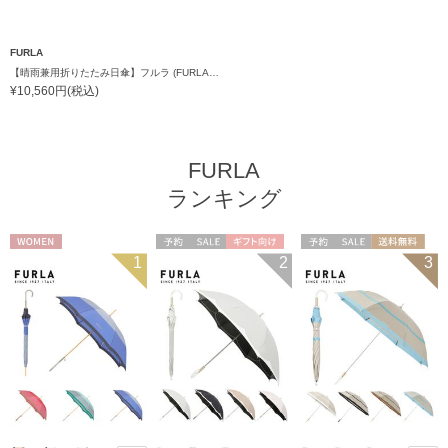
FURLA
【晴雨兼用折りたたみ日傘】フルラ (FURLA) シャンブレーオーガンジー刺繍
¥10,560円(税込)
FURLA
ランキング
WOMEN
予約
セール
ギフト向け
予約
セール
送料無料
1
2
3
WOMEN
ギフト向け
WOMEN