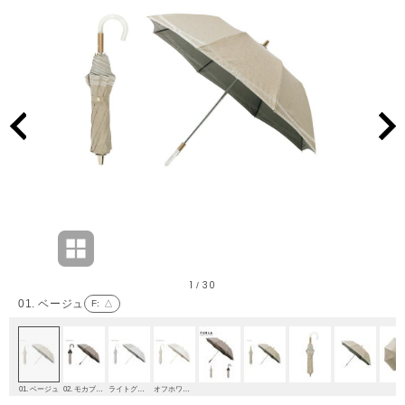
1
30
/
01. ベージュ
F
: △
01. ベージュ
02. モカブラウン
ライトグレー
オフホワイト