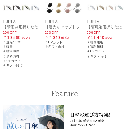
FURLA
FURLA
FURLA
【晴雨兼用折りたたみ日傘】フルラ (FURLA) ジッパー刺繍 遮光100 UV100 軽量
【遮光キャップ】フルラ (FURLA) アーチロゴ キャップ 遮光UV帽子
【晴雨兼用折りたたみ日傘】フルラ (FURLA) パールリボンジャガード 遮光99.99 遮熱 UV99.99
20%OFF
20%OFF
20%OFF
￥10,560
￥7,040
￥11,440
(税込)
(税込)
(税込)
＃遮光100%
＃UVカット
＃晴雨兼用
＃軽量
＃ギフト向け
＃送料無料
＃晴雨兼用
＃UVカット
＃送料無料
＃ギフト向け
＃UVカット
＃ギフト向け
Feature