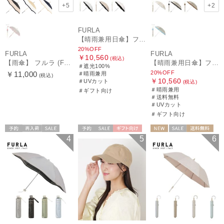
+5
+2
FURLA
【晴雨兼用日傘】フルラ（FURLA）バイカラーカットワーク 遮光100 UV100 軽量
20%OFF
FURLA
FURLA
￥10,560
(税込)
【雨傘】 フルラ (FURLA) カラーボーダー ロゴプリント 長傘 【公式ムーンバット】 レディース 手元チャーム 耐風傘 ジャンプ式 日本製 ギフト 軽量 グラスファイバー
【晴雨兼用日傘】フルラ (FURLA) 切り継ぎグログラン 一級遮光99.99％ 遮熱 UV 晴雨兼用 送料無料 可愛い
＃遮光100%
20%OFF
￥11,000
＃晴雨兼用
(税込)
￥10,560
＃UVカット
(税込)
＃晴雨兼用
＃ギフト向け
＃送料無料
＃UVカット
＃ギフト向け
予約
再入荷
セール
予約
セール
ギフト向け
NEW
セール
送料無料
4
5
6
送料無料
ギフト向け
WOMEN
ギフト向け
WOMEN
WOMEN