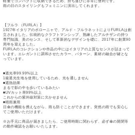
軽量でコンパクトに収納できるため、持ち運びに非常に便利です。
雨の日のスタイリングもフェミニンに演出してくれます。
【フルラ （FURLA）】
1927年イタリアのボローニャで、アルド・フルラネットによりFURLAは創
立されました。伝統的なクラフトマンシップ、熟練したアルチザンの持つ
専門知識、美のセンス、そして革新的なデザインを礎に、2017年に創業90
周年を迎えました。
FURLAのコレクションや作品の中にはイタリアの上質なセンスが詰まって
います。エレガントに調和させたカラー、パターン、素材の融合が鍵とな
っています。
■遮光率99.99%以上
1級遮光生地を使用しているため、光を通しません
■遮熱効果
まるで影の中を歩いているみたい
■UVカット率99%以上
これからの紫外線対策に欠かせません
■晴雨兼用
日傘の機能を携えながら、雨も防ぐことができます。突然の雨でも安心し
てご使用いただけます。
※お手元に商品が届きましたら、ご使用時期に関わらず、必ず傘の開閉等
の動作確認をお願いいたします。