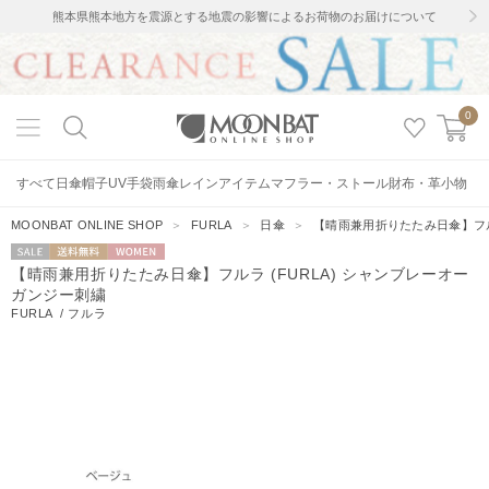
熊本県熊本地方を震源とする地震の影響によるお荷物のお届けについて
0
すべて
日傘
帽子
UV手袋
雨傘
レインアイテム
マフラー・ストール
財布・革小物
MOONBAT ONLINE SHOP
＞
FURLA
＞
日傘
＞
【晴雨兼用折りたたみ日傘】フル
セー
送料無料
WOMEN
【晴雨兼用折りたたみ日傘】フルラ (FURLA) シャンブレーオー
ル
ガンジー刺繍
FURLA
/
フルラ
5