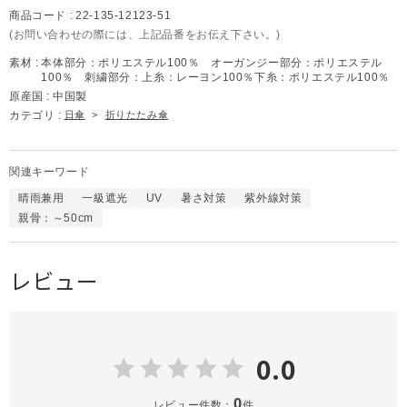
商品コード :
22-135-12123-51
(お問い合わせの際には、上記品番をお伝え下さい。)
素材 :
本体部分：ポリエステル100％ オーガンジー部分：ポリエステル
100％ 刺繍部分：上糸：レーヨン100％下糸：ポリエステル100％
原産国 :
中国製
カテゴリ :
日傘
>
折りたたみ傘
関連キーワード
晴雨兼用
一級遮光
UV
暑さ対策
紫外線対策
親骨：～50cm
レビュー
0.0
0
レビュー件数：
件