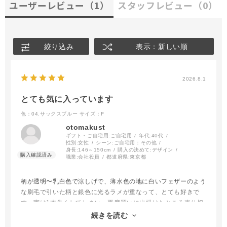
ユーザーレビュー
（1）
スタッフレビュー
（0）
絞り込み
表示：新しい順
2026.8.1
とても気に入っています
色：04.サックスブルー
サイズ：F
otomakust
ギフト・ご自宅用:
ご自宅用
年代:
40代
性別:
女性
シーン:
ご自宅用：その他
身長:
146～150cm
購入の決めて:
デザイン
職業:
会社役員
都道府県:
東京都
柄が透明〜乳白色で涼しげで、薄水色の地に白いフェザーのよう
な刷毛で引いた柄と銀色に光るラメが重なって、とても好きで
す。実は1本失くしてしまい、再度買いに出掛けたところ売り切
れで、MOONBATさんのサイトで見つけて非常にうれしかったで
続きを読む
す。サイズも機能もすばらしいです。ありがとうございました！