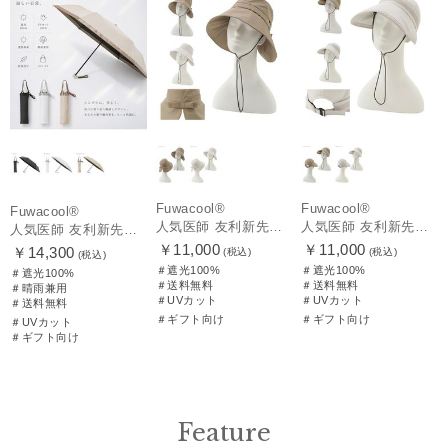
Fuwacool®
Fuwacool®
Fuwacool®
人気医師 友利新先生がほんきでつくったUVカット100％帽子【遮光100％帽子】フワクール® (Fuwacool®) リボンクロッシェ
人気医師 友利新先生がほんきでつくったUVカット100％帽子【遮光100％帽子】フワクール® (Fuwacool®) ジョッキーサンバイザー
人気医師 友利新先生がほんきで作った”絶対に忘れない誰でも日傘” 55【晴雨兼用折りたたみ日傘】フワクール® (Fuwacool®) 雨の日OK 軽量 遮光100% UV100%
￥11,000
￥11,000
￥14,300
(税込)
(税込)
(税込)
＃遮光100%
＃遮光100%
＃遮光100%
＃送料無料
＃送料無料
＃晴雨兼用
＃UVカット
＃UVカット
＃送料無料
＃ギフト向け
＃ギフト向け
＃UVカット
＃ギフト向け
Feature