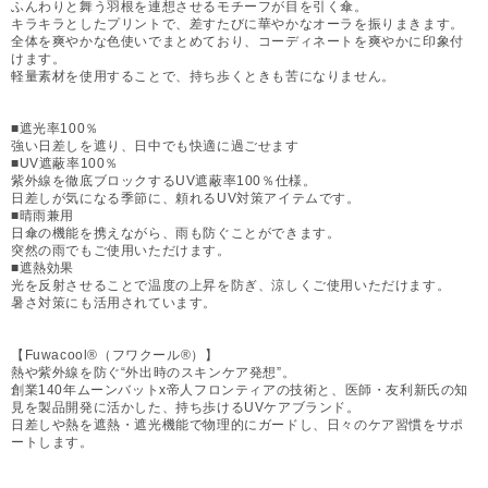
ふんわりと舞う羽根を連想させるモチーフが目を引く傘。
キラキラとしたプリントで、差すたびに華やかなオーラを振りまきます。
全体を爽やかな色使いでまとめており、コーディネートを爽やかに印象付
けます。
軽量素材を使用することで、持ち歩くときも苦になりません。
■遮光率100％
強い日差しを遮り、日中でも快適に過ごせます
■UV遮蔽率100％
紫外線を徹底ブロックするUV遮蔽率100％仕様。
日差しが気になる季節に、頼れるUV対策アイテムです。
■晴雨兼用
日傘の機能を携えながら、雨も防ぐことができます。
突然の雨でもご使用いただけます。
■遮熱効果
光を反射させることで温度の上昇を防ぎ、涼しくご使用いただけます。
暑さ対策にも活用されています。
【Fuwacool®（フワクール®）】
熱や紫外線を防ぐ“外出時のスキンケア発想”。
創業140年ムーンバットx帝人フロンティアの技術と、医師・友利新氏の知
見を製品開発に活かした、持ち歩けるUVケアブランド。
日差しや熱を遮熱・遮光機能で物理的にガードし、日々のケア習慣をサポ
ートします。