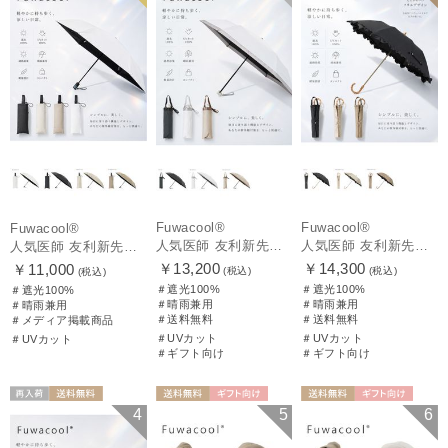
Fuwacool®
Fuwacool®
Fuwacool®
人気医師 友利新先生がほんきで作った”絶対に忘れない誰でも日傘” 50【晴雨兼用折りたたみ日傘】フワクール® (Fuwacool®) 雨の日OK 軽量 遮光100% UV100%
人気医師 友利新先生がほんきで作った”絶対に忘れない誰でも日傘” エレガント派のバンブーフリル【晴雨兼用日傘】フワクール® (Fuwacool®) 雨の日OK 軽量 遮光100% UV100％
人気医師 友利新先生がほんきで作った”絶対に忘れない誰でも日傘”ワンタッチ開閉日傘【晴雨兼用折りたたみ日傘】フワクール® (Fuwacool®) 雨の日OK 軽量 遮光100% UV100％
￥13,200
￥14,300
￥11,000
(税込)
(税込)
(税込)
＃遮光100%
＃遮光100%
＃遮光100%
＃晴雨兼用
＃晴雨兼用
＃晴雨兼用
＃送料無料
＃送料無料
＃メディア掲載商品
＃UVカット
＃UVカット
＃UVカット
＃ギフト向け
＃ギフト向け
再入荷
送料無料
送料無料
ギフト向け
送料無料
ギフト向け
4
5
6
ギフト向け
UNISEX
WOMEN
WOMEN