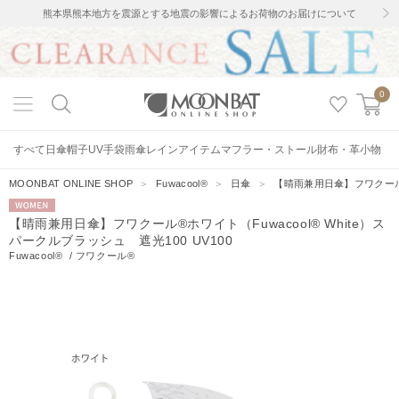
熊本県熊本地方を震源とする地震の影響によるお荷物のお届けについて
0
すべて
日傘
帽子
UV手袋
雨傘
レインアイテム
マフラー・ストール
財布・革小物
MOONBAT ONLINE SHOP
＞
Fuwacool®
＞
日傘
＞
【晴雨兼用日傘】フワクール®ホ
WOMEN
【晴雨兼用日傘】フワクール®ホワイト（Fuwacool® White）ス
パークルブラッシュ 遮光100 UV100
Fuwacool®
/
フワクール®
6