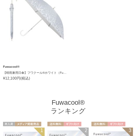
Fuwacool®
【晴雨兼用日傘】フワクール®ホワイト（Fuwacool® White）スパークルブラッシュ 遮光100 UV100
¥12,100円(税込)
Fuwacool®
ランキング
再入荷
メディア掲載商
送料無料
ギフト向け
送料無料
ギフト向け
1
2
3
UNISEX
品
UNISEX
WOMEN