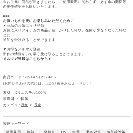
※お手元に商品が届きましたら、ご使用時期に関わらず、必ず傘の開閉等
の動作確認をお願いいたします。
===
お買いものを更にお楽しみいただくために
▼商品のお気に入り登録
お気に入りアイテムの商品が値下がりした時や、在庫が少なくなった時な
どに
通知を受け取ることができます。
▼お得なメルマガ登録
新作の情報をいち早く受け取ることができます。
メルマガ登録はこちらから▼
===
商品コード :
22-447-12529-06
(お問い合わせの際には、上記品番をお伝え下さい。)
素材 :
ポリエステル100％
原産国 :
中国製
カテゴリ :
日傘
>
長傘
関連キーワード
晴雨兼用
遮熱
一級遮光
UV
軽量
暑さ対策
紫外線対策