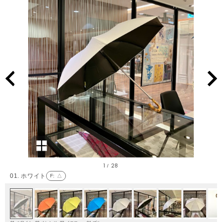
1
28
/
01. ホワイト
F
: △