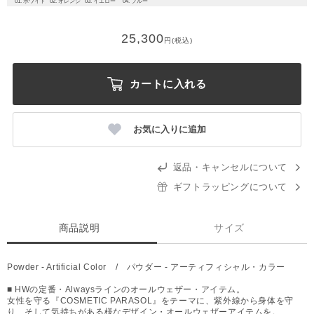
01. ホワイト
02. オレンジ
03. イエロー
04. ブルー
25,300
円(税込)
カートに入れる
お気に入りに追加
返品・キャンセルについて
ギフトラッピングについて
商品説明
サイズ
Powder - Artificial Color / パウダー - アーティフィシャル・カラー
■ HWの定番・Alwaysラインのオールウェザー・アイテム。
女性を守る『COSMETIC PARASOL』をテーマに、紫外線から身体を守
り、そして気持ちがある様なデザイン・オールウェザーアイテムを。