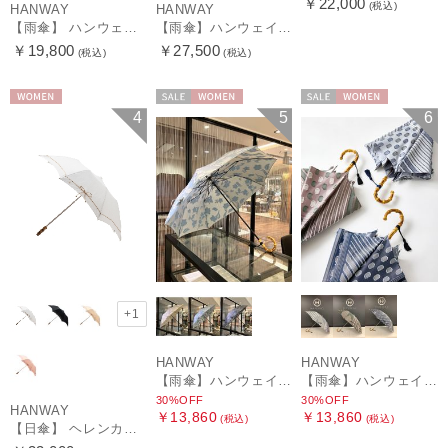
￥22,000
(税込)
HANWAY
HANWAY
【雨傘】 ハンウェイ （HANWAY） Couturier クチュリエ 長傘 日本製
【雨傘】ハンウェイ （HANWAY ）真田耳（サナダミミ）長傘 日本製 カーボン骨
￥19,800
￥27,500
(税込)
(税込)
WOMEN
セール
WOMEN
セール
WOMEN
4
5
6
+1
HANWAY
HANWAY
【雨傘】ハンウェイ (HANWAY) Lily CJ（リリー・シー・ジェー） 日本製 親骨：51～55cm
【雨傘】ハンウェイ (HANWAY) Pカットジャカード Dot & Stripe mix CJ ドット・アンド・ストライプ・シー・ジェー ショート長傘 日本製
30%OFF
30%OFF
HANWAY
￥13,860
￥13,860
(税込)
(税込)
【日傘】 ヘレンカミンスキー（HELEN KAMINSKI） X ハンウェイ (HANWAY) コラボ プロヴァンスタイプ 麻無地 ラフィアコード 折りたたみ傘 曲がり手元 純パラソル