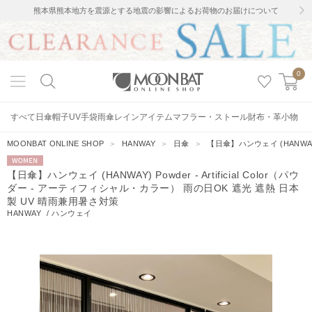
熊本県熊本地方を震源とする地震の影響によるお荷物のお届けについて
0
すべて
日傘
帽子
UV手袋
雨傘
レインアイテム
マフラー・ストール
財布・革小物
MOONBAT ONLINE SHOP
＞
HANWAY
＞
日傘
＞
【日傘】ハンウェイ (HANWAY)
WOMEN
【日傘】ハンウェイ (HANWAY) Powder - Artificial Color（パウ
ダー - アーティフィシャル・カラー） 雨の日OK 遮光 遮熱 日本
製 UV 晴雨兼用暑さ対策
HANWAY
/
ハンウェイ
4