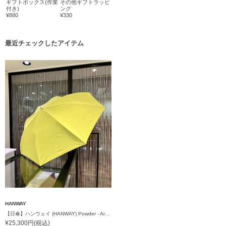
ギフトボックス(作業
その他ギフトラッピ
付き)
ング
¥880
¥330
最近チェックしたアイテム
HANWAY
【日傘】ハンウェイ (HANWAY) Powder - Artificial Color（パウダー - アーティフィシャル・カラー） 雨の日OK 遮光 遮熱 日本製 UV 晴雨兼用暑さ対策
¥25,300円(税込)