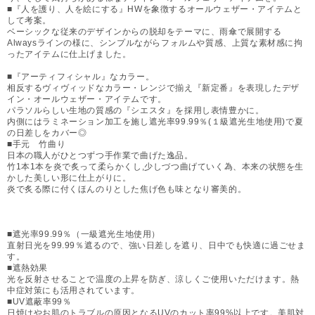
■『人を護り、人を絵にする』HWを象徴するオールウェザー・アイテムと
して考案。
ベーシックな従来のデザインからの脱却をテーマに、雨傘で展開する
Alwaysラインの様に、シンプルながらフォルムや質感、上質な素材感に拘
ったアイテムに仕上げました。
■『アーティフィシャル』なカラー。
相反するヴィヴィッドなカラー・レンジで揃え『新定番』を表現したデザ
イン・オールウェザー・アイテムです。
パラソルらしい生地の質感の『シエスタ』を採用し表情豊かに。
内側にはラミネーション加工を施し遮光率99.99％(１級遮光生地使用)で夏
の日差しをカバー◎
■手元 竹曲り
日本の職人がひとつずつ手作業で曲げた逸品。
竹1本1本を炎で炙って柔らかくし,少しづつ曲げていく為、本来の状態を生
かした美しい形に仕上がりに。
炎で炙る際に付くほんのりとした焦げ色も味となり審美的。
■遮光率99.99％（一級遮光生地使用）
直射日光を99.99％遮るので、強い日差しを遮り、日中でも快適に過ごせま
す。
■遮熱効果
光を反射させることで温度の上昇を防ぎ、涼しくご使用いただけます。熱
中症対策にも活用されています。
■UV遮蔽率99％
日焼けやお肌のトラブルの原因となるUVのカット率99%以上です。美肌対