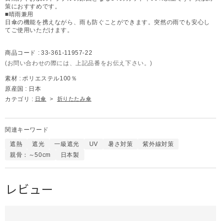
策におすすめです。
■晴雨兼用
日傘の機能を携えながら、雨も防ぐことができます。突然の雨でも安心し
てご使用いただけます。
商品コード :
33-361-11957-22
(お問い合わせの際には、上記品番をお伝え下さい。)
素材 :
ポリエステル100％
原産国 :
日本
カテゴリ :
日傘
>
折りたたみ傘
関連キーワード
遮熱
遮光
一級遮光
UV
暑さ対策
紫外線対策
親骨：～50cm
日本製
レビュー