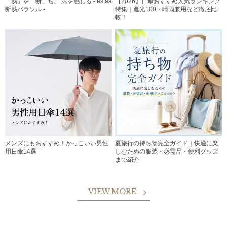
「熱」を「断」ち、 涼を感じる - estaa
【2026】日傘おすすめ人気ランキング
断熱パラソル -
特集｜遮光100・晴雨兼用など徹底比
較！
メンズにもおすすめ！かっこいい男性
夏旅行の持ち物完全ガイド｜快適に楽
用日傘14選
しむための服装・必需品・便利グッズ
まで紹介
VIEW MORE