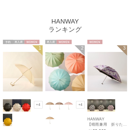
HANWAY
ランキング
予約
再入荷
WOMEN
再入荷
WOMEN
WOMEN
1
2
3
+4
+4
HANWAY
【晴雨兼用 折りたたみ日傘】ハンウェイ（ＨＡＮＷＡＹ）Vestido de frida（べスティード・デ・フリーダ）